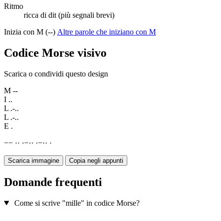
Ritmo
ricca di dit (più segnali brevi)
Inizia con M (--)
Altre parole che iniziano con M
Codice Morse visivo
Scarica o condividi questo design
M
--
I
..
L
.-..
L
.-..
E
.
−
−
·
·
·
−
·
·
·
−
·
·
·
Scarica immagine
Copia negli appunti
Domande frequenti
Come si scrive "mille" in codice Morse?