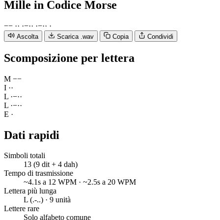
Mille
in Codice Morse
−
−
·
·
·
−
·
·
·
−
·
·
·
Ascolta
Scarica .wav
Copia
Condividi
Scomposizione per lettera
M
−
−
I
·
·
L
·
−
·
·
L
·
−
·
·
E
·
Dati rapidi
Simboli totali
13 (9 dit + 4 dah)
Tempo di trasmissione
~4.1s a 12 WPM · ~2.5s a 20 WPM
Lettera più lunga
L (.-..) · 9 unità
Lettere rare
Solo alfabeto comune