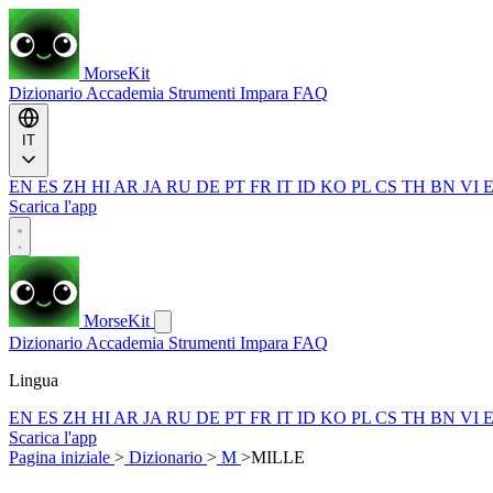
MorseKit
Dizionario
Accademia
Strumenti
Impara
FAQ
IT
EN
ES
ZH
HI
AR
JA
RU
DE
PT
FR
IT
ID
KO
PL
CS
TH
BN
VI
Scarica l'app
MorseKit
Dizionario
Accademia
Strumenti
Impara
FAQ
Lingua
EN
ES
ZH
HI
AR
JA
RU
DE
PT
FR
IT
ID
KO
PL
CS
TH
BN
VI
Scarica l'app
Pagina iniziale
>
Dizionario
>
M
>
MILLE