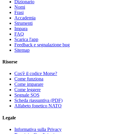
Dizionario
Nomi
Frasi
Accademia
Strumenti
Impara
FAQ
Scarica l'app
Feedback e segnalazione bug
Sitemap
Risorse
Cos'è il codice Morse?
Come funziona
Come imparare
Come leggere
Segnale SOS
Scheda riassuntiva (PDF)
Alfabeto fonetico NATO
Legale
Informativa sulla Privacy