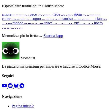
Esplora altre traduzioni in Codice Morse
amore
.- -- --- .-. .
pace
.--. .- -.-. .
fede
..-. . -.. .
gioia
--. .. --- .. .-
cuore
-.-. ..- --- .-. .
sogno
... --- --. -. ---
sorriso
... --- .-. .-. .. .
ciao
-.-.
.. .- ---
mondo
-- --- -. -.. ---
felice
..-. . .-.. .. -.-.
vita
...- .. - .-
libero
.-.. .. -... . .-. -
Memorizza più in fretta →
Scarica l'app
MorseKit
La piattaforma premium per imparare e tradurre il Codice Morse.
Seguici
Navigazione
Pagina iniziale