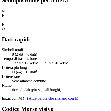
Scomposizione per lettera
M
−
−
E
·
T
−
E
·
O
−
−
−
Dati rapidi
Simboli totali
8 (2 dit + 6 dah)
Tempo di trasmissione
~3.5s a 12 WPM · ~2.1s a 20 WPM
Lettera più lunga
O (---) · 11 unità
Lettere rare
Solo alfabeto comune
Ritmo
ricca di dah (più segnali lunghi)
Inizia con M (--)
Altre parole che iniziano con M
Codice Morse visivo