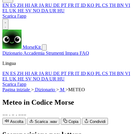
EN
ES
ZH
HI
AR
JA
RU
DE
PT
FR
IT
ID
KO
PL
CS
TH
BN
VI
EL
UK
HE
SV
NO
DA
UR
HU
Scarica l'app
MorseKit
Dizionario
Accademia
Strumenti
Impara
FAQ
Lingua
EN
ES
ZH
HI
AR
JA
RU
DE
PT
FR
IT
ID
KO
PL
CS
TH
BN
VI
EL
UK
HE
SV
NO
DA
UR
HU
Scarica l'app
Pagina iniziale
>
Dizionario
>
M
>
METEO
Meteo
in Codice Morse
−
−
·
−
·
−
−
−
Ascolta
Scarica .wav
Copia
Condividi