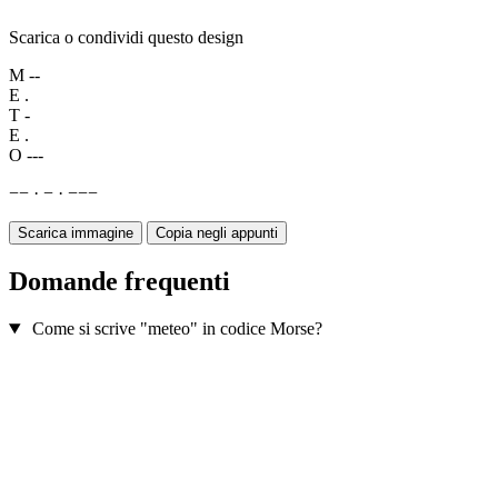
Scarica o condividi questo design
M
--
E
.
T
-
E
.
O
---
−
−
·
−
·
−
−
−
Scarica immagine
Copia negli appunti
Domande frequenti
Come si scrive "meteo" in codice Morse?