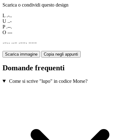
Scarica o condividi questo design
L
.-..
U
..-
P
.--.
O
---
·
−
·
·
·
·
−
·
−
−
·
−
−
−
Scarica immagine
Copia negli appunti
Domande frequenti
Come si scrive "lupo" in codice Morse?