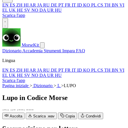
EN
ES
ZH
HI
AR
JA
RU
DE
PT
FR
IT
ID
KO
PL
CS
TH
BN
VI
EL
UK
HE
SV
NO
DA
UR
HU
Scarica l'app
MorseKit
Dizionario
Accademia
Strumenti
Impara
FAQ
Lingua
EN
ES
ZH
HI
AR
JA
RU
DE
PT
FR
IT
ID
KO
PL
CS
TH
BN
VI
EL
UK
HE
SV
NO
DA
UR
HU
Scarica l'app
Pagina iniziale
>
Dizionario
>
L
>
LUPO
Lupo
in Codice Morse
·
−
·
·
·
·
−
·
−
−
·
−
−
−
Ascolta
Scarica .wav
Copia
Condividi