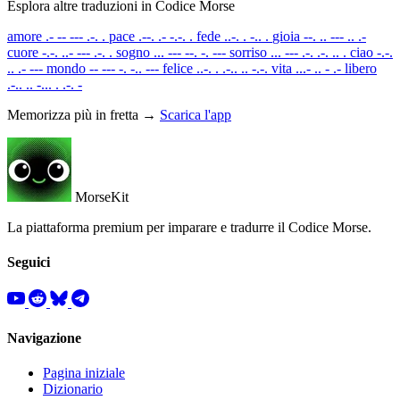
Esplora altre traduzioni in Codice Morse
amore
.- -- --- .-. .
pace
.--. .- -.-. .
fede
..-. . -.. .
gioia
--. .. --- .. .-
cuore
-.-. ..- --- .-. .
sogno
... --- --. -. ---
sorriso
... --- .-. .-. .. .
ciao
-.-.
.. .- ---
mondo
-- --- -. -.. ---
felice
..-. . .-.. .. -.-.
vita
...- .. - .-
libero
.-.. .. -... . .-. -
Memorizza più in fretta →
Scarica l'app
MorseKit
La piattaforma premium per imparare e tradurre il Codice Morse.
Seguici
Navigazione
Pagina iniziale
Dizionario