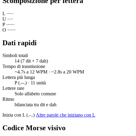
Scomposizione per lettera
L
·
−
·
·
U
·
·
−
P
·
−
−
·
O
−
−
−
Dati rapidi
Simboli totali
14 (7 dit + 7 dah)
Tempo di trasmissione
~4.7s a 12 WPM · ~2.8s a 20 WPM
Lettera più lunga
P (.--.) · 11 unità
Lettere rare
Solo alfabeto comune
Ritmo
bilanciata tra dit e dah
Inizia con L (.-..)
Altre parole che iniziano con L
Codice Morse visivo