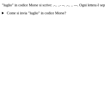
"luglio" in codice Morse si scrive: .-.. ..- --. .-.. .. ---. Ogni lettera 
Come si invia "luglio" in codice Morse?