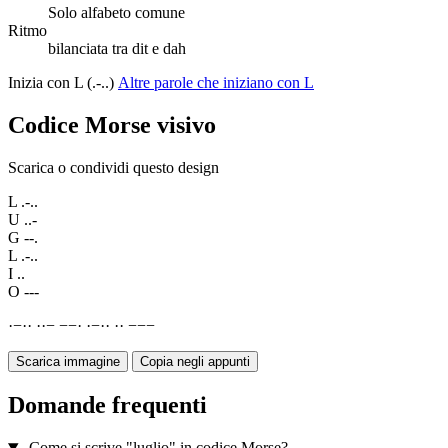
Solo alfabeto comune
Ritmo
bilanciata tra dit e dah
Inizia con L (.-..)
Altre parole che iniziano con L
Codice Morse visivo
Scarica o condividi questo design
L
.-..
U
..-
G
--.
L
.-..
I
..
O
---
·
−
·
·
·
·
−
−
−
·
·
−
·
·
·
·
−
−
−
Scarica immagine
Copia negli appunti
Domande frequenti
Come si scrive "luglio" in codice Morse?