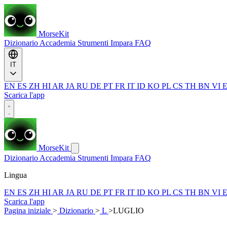
MorseKit
Dizionario
Accademia
Strumenti
Impara
FAQ
IT
EN
ES
ZH
HI
AR
JA
RU
DE
PT
FR
IT
ID
KO
PL
CS
TH
BN
VI
Scarica l'app
MorseKit
Dizionario
Accademia
Strumenti
Impara
FAQ
Lingua
EN
ES
ZH
HI
AR
JA
RU
DE
PT
FR
IT
ID
KO
PL
CS
TH
BN
VI
Scarica l'app
Pagina iniziale
>
Dizionario
>
L
>
LUGLIO