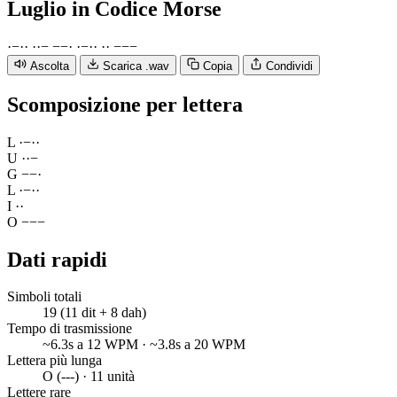
Luglio
in Codice Morse
·
−
·
·
·
·
−
−
−
·
·
−
·
·
·
·
−
−
−
Ascolta
Scarica .wav
Copia
Condividi
Scomposizione per lettera
L
·
−
·
·
U
·
·
−
G
−
−
·
L
·
−
·
·
I
·
·
O
−
−
−
Dati rapidi
Simboli totali
19 (11 dit + 8 dah)
Tempo di trasmissione
~6.3s a 12 WPM · ~3.8s a 20 WPM
Lettera più lunga
O (---) · 11 unità
Lettere rare