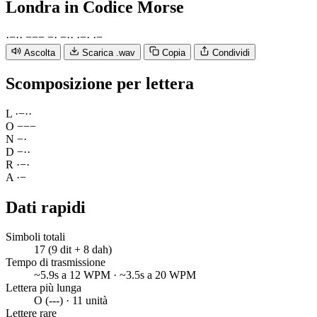
Londra
in Codice Morse
·
−
·
·
−
−
−
−
·
−
·
·
·
−
·
·
−
Ascolta
Scarica .wav
Copia
Condividi
Scomposizione per lettera
L
·
−
·
·
O
−
−
−
N
−
·
D
−
·
·
R
·
−
·
A
·
−
Dati rapidi
Simboli totali
17 (9 dit + 8 dah)
Tempo di trasmissione
~5.9s a 12 WPM · ~3.5s a 20 WPM
Lettera più lunga
O (---) · 11 unità
Lettere rare