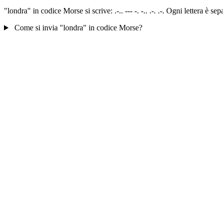
"londra" in codice Morse si scrive: .-.. --- -. -.. .-. .-. Ogni lettera è
Come si invia "londra" in codice Morse?