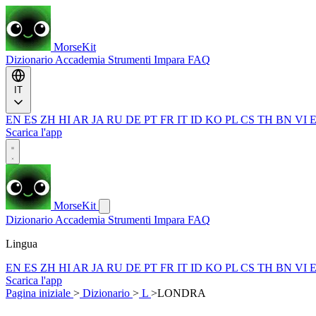
MorseKit
Dizionario
Accademia
Strumenti
Impara
FAQ
IT
EN
ES
ZH
HI
AR
JA
RU
DE
PT
FR
IT
ID
KO
PL
CS
TH
BN
VI
Scarica l'app
MorseKit
Dizionario
Accademia
Strumenti
Impara
FAQ
Lingua
EN
ES
ZH
HI
AR
JA
RU
DE
PT
FR
IT
ID
KO
PL
CS
TH
BN
VI
Scarica l'app
Pagina iniziale
>
Dizionario
>
L
>
LONDRA