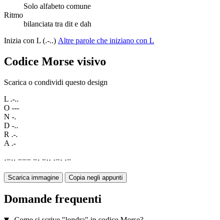
Solo alfabeto comune
Ritmo
bilanciata tra dit e dah
Inizia con L (.-..)
Altre parole che iniziano con L
Codice Morse visivo
Scarica o condividi questo design
L
.-..
O
---
N
-.
D
-..
R
.-.
A
.-
·
−
·
·
−
−
−
−
·
−
·
·
·
−
·
·
−
Scarica immagine
Copia negli appunti
Domande frequenti
Come si scrive "londra" in codice Morse?