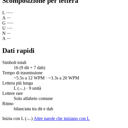
Scomposizione per lettera
L
·
−
·
·
A
·
−
G
−
−
·
U
·
·
−
N
−
·
A
·
−
Dati rapidi
Simboli totali
16 (9 dit + 7 dah)
Tempo di trasmissione
~5.5s a 12 WPM · ~3.3s a 20 WPM
Lettera più lunga
L (.-..) · 9 unità
Lettere rare
Solo alfabeto comune
Ritmo
bilanciata tra dit e dah
Inizia con L (.-..)
Altre parole che iniziano con L