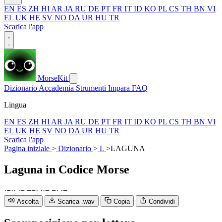
EN
ES
ZH
HI
AR
JA
RU
DE
PT
FR
IT
ID
KO
PL
CS
TH
BN
VI
EL
UK
HE
SV
NO
DA
UR
HU
TR
Scarica l'app
MorseKit
Dizionario
Accademia
Strumenti
Impara
FAQ
Lingua
EN
ES
ZH
HI
AR
JA
RU
DE
PT
FR
IT
ID
KO
PL
CS
TH
BN
VI
EL
UK
HE
SV
NO
DA
UR
HU
TR
Scarica l'app
Pagina iniziale
>
Dizionario
>
L
>
LAGUNA
Laguna
in Codice Morse
·
−
·
·
·
−
−
−
·
·
·
−
−
·
·
−
Ascolta
Scarica .wav
Copia
Condividi