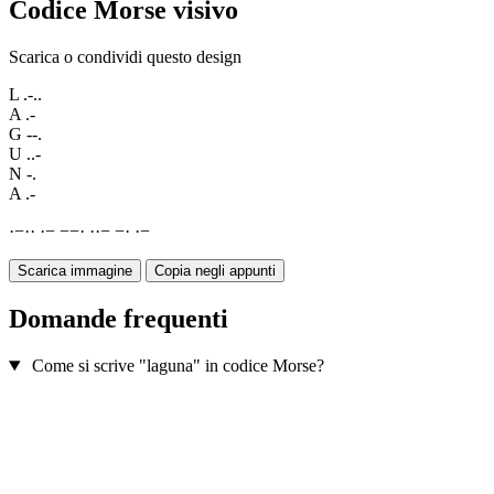
Codice Morse visivo
Scarica o condividi questo design
L
.-..
A
.-
G
--.
U
..-
N
-.
A
.-
·
−
·
·
·
−
−
−
·
·
·
−
−
·
·
−
Scarica immagine
Copia negli appunti
Domande frequenti
Come si scrive "laguna" in codice Morse?