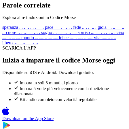
Parole correlate
Esplora altre traduzioni in Codice Morse
speranza
... .--. . .-. .- -.
pace
.--. .- -.-. .
fede
..-. . -.. .
gioia
--. .. --- ..
.-
cuore
-.-. ..- --- .-. .
sogno
... --- --. -. ---
sorriso
... --- .-. .-. .. .
ciao
-.-. .. .- ---
mondo
-- --- -. -.. ---
felice
..-. . .-.. .. -.-.
vita
...- .. - .-
libero
.-.. .. -... . .-. -
SCARICA L'APP
Inizia a imparare il codice Morse oggi
Disponibile su iOS e Android. Download gratuito.
Impara in soli 5 minuti al giorno
Impara 5 volte più velocemente con la ripetizione
dilazionata
Kit audio completo con velocità regolabile
Download on the
App Store