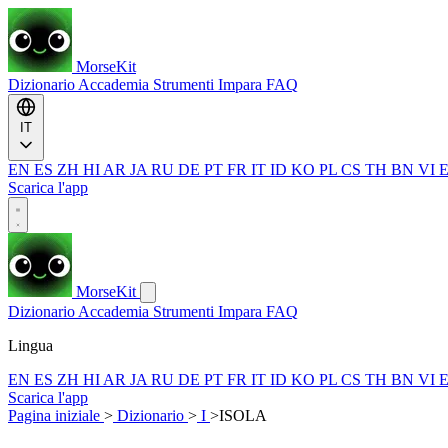
MorseKit
Dizionario
Accademia
Strumenti
Impara
FAQ
IT
EN
ES
ZH
HI
AR
JA
RU
DE
PT
FR
IT
ID
KO
PL
CS
TH
BN
VI
Scarica l'app
MorseKit
Dizionario
Accademia
Strumenti
Impara
FAQ
Lingua
EN
ES
ZH
HI
AR
JA
RU
DE
PT
FR
IT
ID
KO
PL
CS
TH
BN
VI
Scarica l'app
Pagina iniziale
>
Dizionario
>
I
>
ISOLA