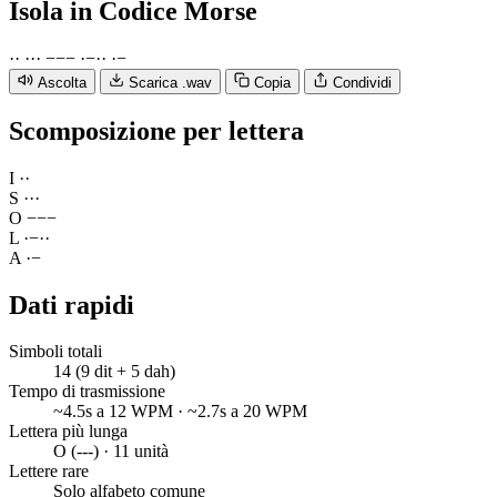
Isola
in Codice Morse
·
·
·
·
·
−
−
−
·
−
·
·
·
−
Ascolta
Scarica .wav
Copia
Condividi
Scomposizione per lettera
I
·
·
S
·
·
·
O
−
−
−
L
·
−
·
·
A
·
−
Dati rapidi
Simboli totali
14 (9 dit + 5 dah)
Tempo di trasmissione
~4.5s a 12 WPM · ~2.7s a 20 WPM
Lettera più lunga
O (---) · 11 unità
Lettere rare
Solo alfabeto comune