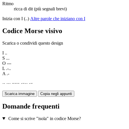
Ritmo
ricca di dit (più segnali brevi)
Inizia con I (..)
Altre parole che iniziano con I
Codice Morse visivo
Scarica o condividi questo design
I
..
S
...
O
---
L
.-..
A
.-
·
·
·
·
·
−
−
−
·
−
·
·
·
−
Scarica immagine
Copia negli appunti
Domande frequenti
Come si scrive "isola" in codice Morse?