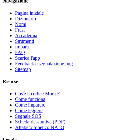
Navigazione
Pagina iniziale
Dizionario
Nomi
Frasi
Accademia
Strumenti
Impara
FAQ
Scarica l'app
Feedback e segnalazione bug
Sitemap
Risorse
Cos'è il codice Morse?
Come funziona
Come imparare
Come leggere
Segnale SOS
Scheda riassuntiva (PDF)
Alfabeto fonetico NATO
Legale