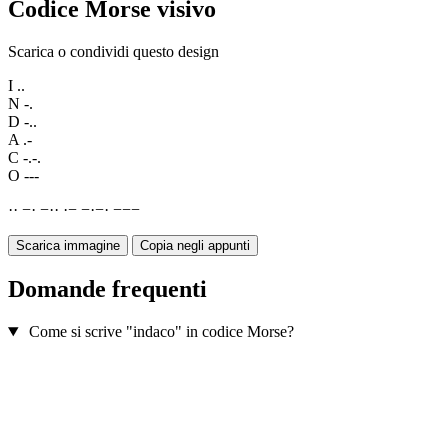
Codice Morse visivo
Scarica o condividi questo design
I
..
N
-.
D
-..
A
.-
C
-.-.
O
---
·
·
−
·
−
·
·
·
−
−
·
−
·
−
−
−
Scarica immagine
Copia negli appunti
Domande frequenti
Come si scrive "indaco" in codice Morse?