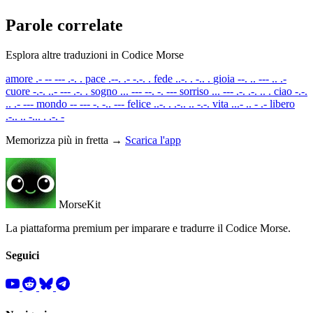
Parole correlate
Esplora altre traduzioni in Codice Morse
amore
.- -- --- .-. .
pace
.--. .- -.-. .
fede
..-. . -.. .
gioia
--. .. --- .. .-
cuore
-.-. ..- --- .-. .
sogno
... --- --. -. ---
sorriso
... --- .-. .-. .. .
ciao
-.-.
.. .- ---
mondo
-- --- -. -.. ---
felice
..-. . .-.. .. -.-.
vita
...- .. - .-
libero
.-.. .. -... . .-. -
Memorizza più in fretta →
Scarica l'app
MorseKit
La piattaforma premium per imparare e tradurre il Codice Morse.
Seguici