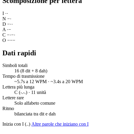
Scomposizione per lettera
I
·
·
N
−
·
D
−
·
·
A
·
−
C
−
·
−
·
O
−
−
−
Dati rapidi
Simboli totali
16 (8 dit + 8 dah)
Tempo di trasmissione
~5.7s a 12 WPM · ~3.4s a 20 WPM
Lettera più lunga
C (-.-.) · 11 unità
Lettere rare
Solo alfabeto comune
Ritmo
bilanciata tra dit e dah
Inizia con I (..)
Altre parole che iniziano con I