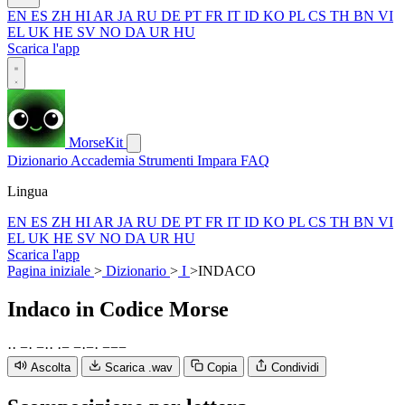
EN
ES
ZH
HI
AR
JA
RU
DE
PT
FR
IT
ID
KO
PL
CS
TH
BN
VI
EL
UK
HE
SV
NO
DA
UR
HU
Scarica l'app
MorseKit
Dizionario
Accademia
Strumenti
Impara
FAQ
Lingua
EN
ES
ZH
HI
AR
JA
RU
DE
PT
FR
IT
ID
KO
PL
CS
TH
BN
VI
EL
UK
HE
SV
NO
DA
UR
HU
Scarica l'app
Pagina iniziale
>
Dizionario
>
I
>
INDACO
Indaco
in Codice Morse
·
·
−
·
−
·
·
·
−
−
·
−
·
−
−
−
Ascolta
Scarica .wav
Copia
Condividi