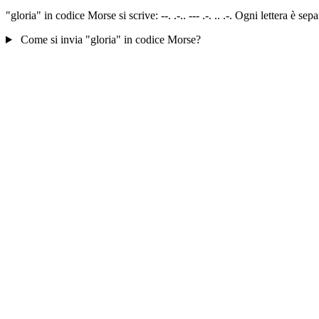
"gloria" in codice Morse si scrive: --. .-.. --- .-. .. .-. Ogni lettera è
Come si invia "gloria" in codice Morse?