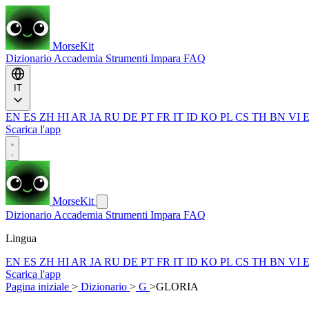
MorseKit
Dizionario
Accademia
Strumenti
Impara
FAQ
IT
EN
ES
ZH
HI
AR
JA
RU
DE
PT
FR
IT
ID
KO
PL
CS
TH
BN
VI
Scarica l'app
MorseKit
Dizionario
Accademia
Strumenti
Impara
FAQ
Lingua
EN
ES
ZH
HI
AR
JA
RU
DE
PT
FR
IT
ID
KO
PL
CS
TH
BN
VI
Scarica l'app
Pagina iniziale
>
Dizionario
>
G
>
GLORIA