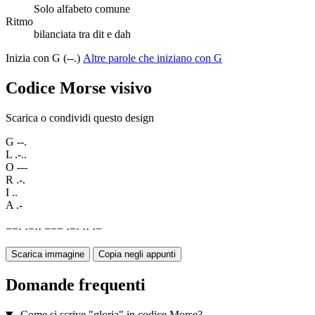
Solo alfabeto comune
Ritmo
bilanciata tra dit e dah
Inizia con G (--.)
Altre parole che iniziano con G
Codice Morse visivo
Scarica o condividi questo design
G
--.
L
.-..
O
---
R
.-.
I
..
A
.-
−
−
·
·
−
·
·
−
−
−
·
−
·
·
·
·
−
Scarica immagine
Copia negli appunti
Domande frequenti
Come si scrive "gloria" in codice Morse?