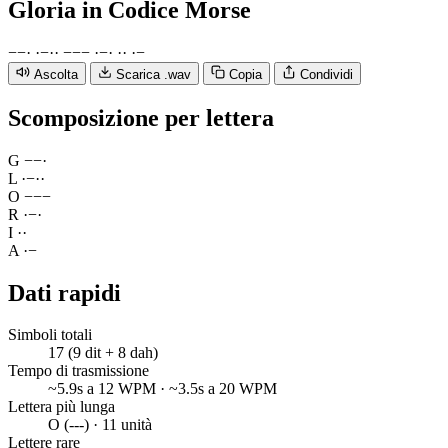
Gloria
in Codice Morse
−
−
·
·
−
·
·
−
−
−
·
−
·
·
·
·
−
Ascolta
Scarica .wav
Copia
Condividi
Scomposizione per lettera
G
−
−
·
L
·
−
·
·
O
−
−
−
R
·
−
·
I
·
·
A
·
−
Dati rapidi
Simboli totali
17 (9 dit + 8 dah)
Tempo di trasmissione
~5.9s a 12 WPM · ~3.5s a 20 WPM
Lettera più lunga
O (---) · 11 unità
Lettere rare