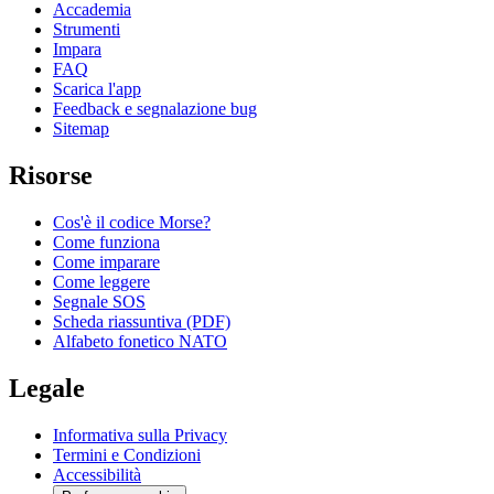
Accademia
Strumenti
Impara
FAQ
Scarica l'app
Feedback e segnalazione bug
Sitemap
Risorse
Cos'è il codice Morse?
Come funziona
Come imparare
Come leggere
Segnale SOS
Scheda riassuntiva (PDF)
Alfabeto fonetico NATO
Legale
Informativa sulla Privacy
Termini e Condizioni
Accessibilità