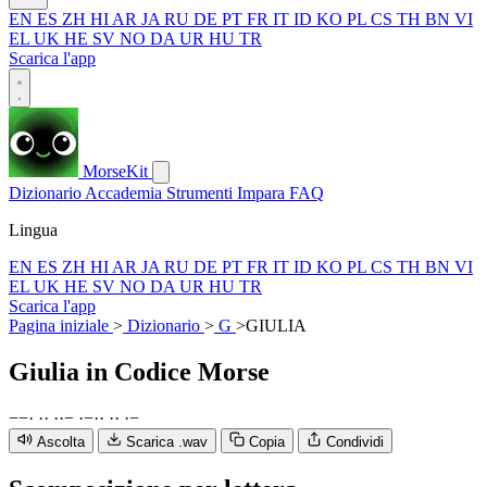
EN
ES
ZH
HI
AR
JA
RU
DE
PT
FR
IT
ID
KO
PL
CS
TH
BN
VI
EL
UK
HE
SV
NO
DA
UR
HU
TR
Scarica l'app
MorseKit
Dizionario
Accademia
Strumenti
Impara
FAQ
Lingua
EN
ES
ZH
HI
AR
JA
RU
DE
PT
FR
IT
ID
KO
PL
CS
TH
BN
VI
EL
UK
HE
SV
NO
DA
UR
HU
TR
Scarica l'app
Pagina iniziale
>
Dizionario
>
G
>
GIULIA
Giulia
in Codice Morse
−
−
·
·
·
·
·
−
·
−
·
·
·
·
·
−
Ascolta
Scarica .wav
Copia
Condividi