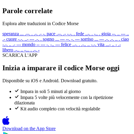
Parole correlate
Esplora altre traduzioni in Codice Morse
speranza
... .--. . .-. .- -.
pace
.--. .- -.-. .
fede
..-. . -.. .
gioia
--. .. --- ..
.-
cuore
-.-. ..- --- .-. .
sogno
... --- --. -. ---
sorriso
... --- .-. .-. .. .
ciao
-.-. .. .- ---
mondo
-- --- -. -.. ---
felice
..-. . .-.. .. -.-.
vita
...- .. - .-
libero
.-.. .. -... . .-. -
SCARICA L'APP
Inizia a imparare il codice Morse oggi
Disponibile su iOS e Android. Download gratuito.
Impara in soli 5 minuti al giorno
Impara 5 volte più velocemente con la ripetizione
dilazionata
Kit audio completo con velocità regolabile
Download on the
App Store