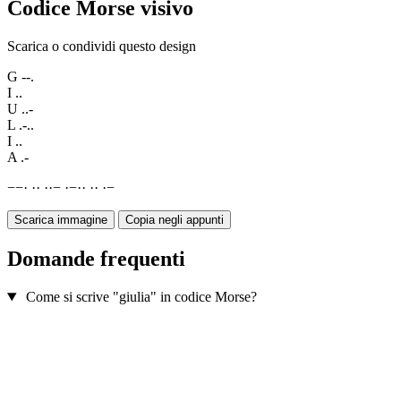
Codice Morse visivo
Scarica o condividi questo design
G
--.
I
..
U
..-
L
.-..
I
..
A
.-
−
−
·
·
·
·
·
−
·
−
·
·
·
·
·
−
Scarica immagine
Copia negli appunti
Domande frequenti
Come si scrive "giulia" in codice Morse?