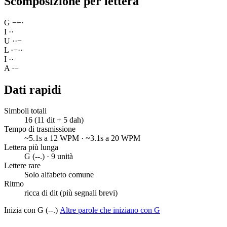
Scomposizione per lettera
G
−
−
·
I
·
·
U
·
·
−
L
·
−
·
·
I
·
·
A
·
−
Dati rapidi
Simboli totali
16 (11 dit + 5 dah)
Tempo di trasmissione
~5.1s a 12 WPM · ~3.1s a 20 WPM
Lettera più lunga
G (--.) · 9 unità
Lettere rare
Solo alfabeto comune
Ritmo
ricca di dit (più segnali brevi)
Inizia con G (--.)
Altre parole che iniziano con G