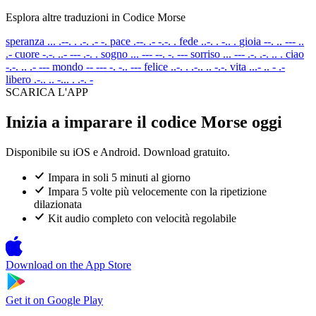
Esplora altre traduzioni in Codice Morse
speranza
... .--. . .-. .- -.
pace
.--. .- -.-. .
fede
..-. . -.. .
gioia
--. .. --- ..
.-
cuore
-.-. ..- --- .-. .
sogno
... --- --. -. ---
sorriso
... --- .-. .-. .. .
ciao
-.-. .. .- ---
mondo
-- --- -. -.. ---
felice
..-. . .-.. .. -.-.
vita
...- .. - .-
libero
.-.. .. -... . .-. -
SCARICA L'APP
Inizia a imparare il codice Morse oggi
Disponibile su iOS e Android. Download gratuito.
Impara in soli 5 minuti al giorno
Impara 5 volte più velocemente con la ripetizione
dilazionata
Kit audio completo con velocità regolabile
Download on the
App Store
Get it on
Google Play