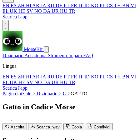
EN
ES
ZH
HI
AR
JA
RU
DE
PT
FR
IT
ID
KO
PL
CS
TH
BN
VI
EL
UK
HE
SV
NO
DA
UR
HU
TR
Scarica l'app
MorseKit
Dizionario
Accademia
Strumenti
Impara
FAQ
Lingua
EN
ES
ZH
HI
AR
JA
RU
DE
PT
FR
IT
ID
KO
PL
CS
TH
BN
VI
EL
UK
HE
SV
NO
DA
UR
HU
TR
Scarica l'app
Pagina iniziale
>
Dizionario
>
G
>
GATTO
Gatto
in Codice Morse
−
−
·
·
−
−
−
−
−
−
Ascolta
Scarica .wav
Copia
Condividi