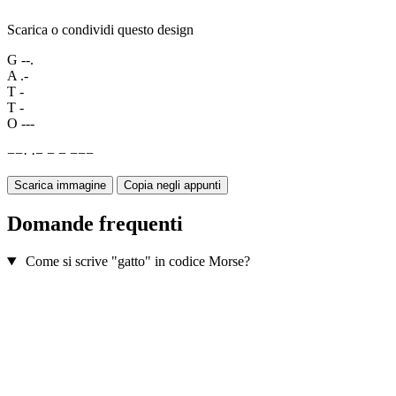
Scarica o condividi questo design
G
--.
A
.-
T
-
T
-
O
---
−
−
·
·
−
−
−
−
−
−
Scarica immagine
Copia negli appunti
Domande frequenti
Come si scrive "gatto" in codice Morse?