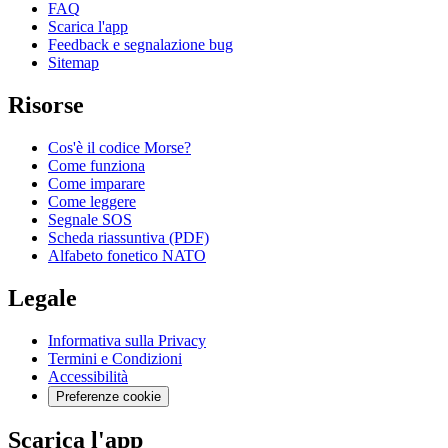
FAQ
Scarica l'app
Feedback e segnalazione bug
Sitemap
Risorse
Cos'è il codice Morse?
Come funziona
Come imparare
Come leggere
Segnale SOS
Scheda riassuntiva (PDF)
Alfabeto fonetico NATO
Legale
Informativa sulla Privacy
Termini e Condizioni
Accessibilità
Preferenze cookie
Scarica l'app