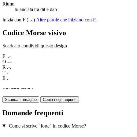
Ritmo
bilanciata tra dit e dah
Inizia con F (..-.)
Altre parole che iniziano con F
Codice Morse visivo
Scarica o condividi questo design
F
..-.
O
---
R
.-.
T
-
E
.
·
·
−
·
−
−
−
·
−
·
−
·
Scarica immagine
Copia negli appunti
Domande frequenti
Come si scrive "forte" in codice Morse?