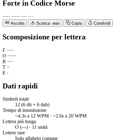
Forte
in Codice Morse
·
·
−
·
−
−
−
·
−
·
−
·
Ascolta
Scarica .wav
Copia
Condividi
Scomposizione per lettera
F
·
·
−
·
O
−
−
−
R
·
−
·
T
−
E
·
Dati rapidi
Simboli totali
12 (6 dit + 6 dah)
Tempo di trasmissione
~4.3s a 12 WPM · ~2.6s a 20 WPM
Lettera più lunga
O (---) · 11 unità
Lettere rare
Solo alfabeto comune