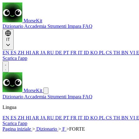
MorseKit
Dizionario
Accademia
Strumenti
Impara
FAQ
IT
EN
ES
ZH
HI
AR
JA
RU
DE
PT
FR
IT
ID
KO
PL
CS
TH
BN
VI
Scarica l'app
MorseKit
Dizionario
Accademia
Strumenti
Impara
FAQ
Lingua
EN
ES
ZH
HI
AR
JA
RU
DE
PT
FR
IT
ID
KO
PL
CS
TH
BN
VI
Scarica l'app
Pagina iniziale
>
Dizionario
>
F
>
FORTE