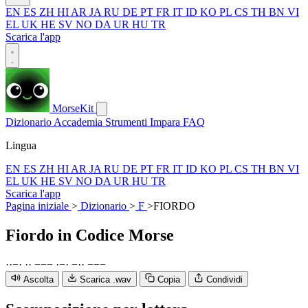
EN
ES
ZH
HI
AR
JA
RU
DE
PT
FR
IT
ID
KO
PL
CS
TH
BN
VI
EL
UK
HE
SV
NO
DA
UR
HU
TR
Scarica l'app
MorseKit
Dizionario
Accademia
Strumenti
Impara
FAQ
Lingua
EN
ES
ZH
HI
AR
JA
RU
DE
PT
FR
IT
ID
KO
PL
CS
TH
BN
VI
EL
UK
HE
SV
NO
DA
UR
HU
TR
Scarica l'app
Pagina iniziale
>
Dizionario
>
F
>
FIORDO
Fiordo
in Codice Morse
·
·
−
·
·
·
−
−
−
·
−
·
−
·
·
−
−
−
Ascolta
Scarica .wav
Copia
Condividi