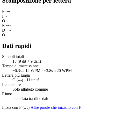
Scomposizione per lettera
F
·
·
−
·
I
·
·
O
−
−
−
R
·
−
·
D
−
·
·
O
−
−
−
Dati rapidi
Simboli totali
18 (9 dit + 9 dah)
Tempo di trasmissione
~6.3s a 12 WPM · ~3.8s a 20 WPM
Lettera più lunga
O (---) · 11 unità
Lettere rare
Solo alfabeto comune
Ritmo
bilanciata tra dit e dah
Inizia con F (..-.)
Altre parole che iniziano con F