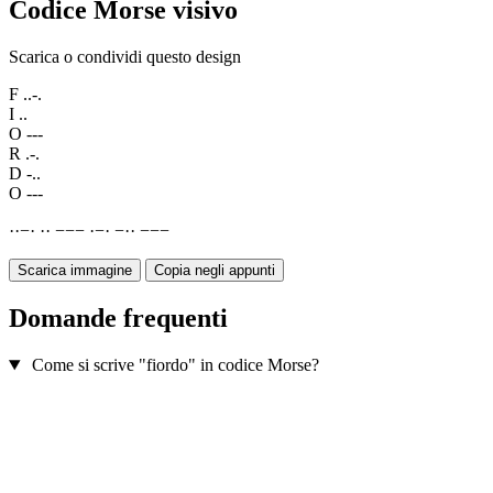
Codice Morse visivo
Scarica o condividi questo design
F
..-.
I
..
O
---
R
.-.
D
-..
O
---
·
·
−
·
·
·
−
−
−
·
−
·
−
·
·
−
−
−
Scarica immagine
Copia negli appunti
Domande frequenti
Come si scrive "fiordo" in codice Morse?