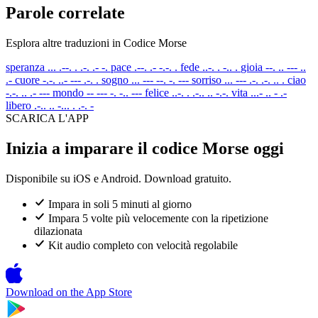
Parole correlate
Esplora altre traduzioni in Codice Morse
speranza
... .--. . .-. .- -.
pace
.--. .- -.-. .
fede
..-. . -.. .
gioia
--. .. --- ..
.-
cuore
-.-. ..- --- .-. .
sogno
... --- --. -. ---
sorriso
... --- .-. .-. .. .
ciao
-.-. .. .- ---
mondo
-- --- -. -.. ---
felice
..-. . .-.. .. -.-.
vita
...- .. - .-
libero
.-.. .. -... . .-. -
SCARICA L'APP
Inizia a imparare il codice Morse oggi
Disponibile su iOS e Android. Download gratuito.
Impara in soli 5 minuti al giorno
Impara 5 volte più velocemente con la ripetizione
dilazionata
Kit audio completo con velocità regolabile
Download on the
App Store