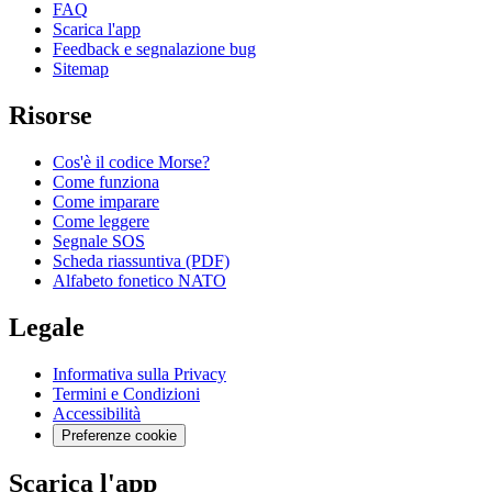
FAQ
Scarica l'app
Feedback e segnalazione bug
Sitemap
Risorse
Cos'è il codice Morse?
Come funziona
Come imparare
Come leggere
Segnale SOS
Scheda riassuntiva (PDF)
Alfabeto fonetico NATO
Legale
Informativa sulla Privacy
Termini e Condizioni
Accessibilità
Preferenze cookie
Scarica l'app