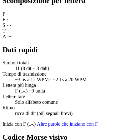
Scomposizione per lettera
F
·
·
−
·
E
·
S
·
·
·
T
−
A
·
−
Dati rapidi
Simboli totali
11 (8 dit + 3 dah)
Tempo di trasmissione
~3.5s a 12 WPM · ~2.1s a 20 WPM
Lettera più lunga
F (..-.) · 9 unità
Lettere rare
Solo alfabeto comune
Ritmo
ricca di dit (più segnali brevi)
Inizia con F (..-.)
Altre parole che iniziano con F
Codice Morse visivo