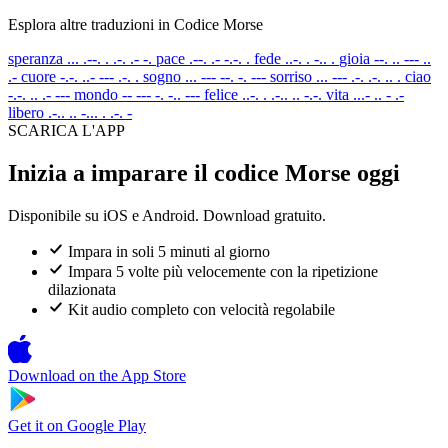
Esplora altre traduzioni in Codice Morse
speranza
... .--. . .-. .- -.
pace
.--. .- -.-. .
fede
..-. . -.. .
gioia
--. .. --- ..
.-
cuore
-.-. ..- --- .-. .
sogno
... --- --. -. ---
sorriso
... --- .-. .-. .. .
ciao
-.-. .. .- ---
mondo
-- --- -. -.. ---
felice
..-. . .-.. .. -.-.
vita
...- .. - .-
libero
.-.. .. -... . .-. -
SCARICA L'APP
Inizia a imparare il codice Morse oggi
Disponibile su iOS e Android. Download gratuito.
Impara in soli 5 minuti al giorno
Impara 5 volte più velocemente con la ripetizione
dilazionata
Kit audio completo con velocità regolabile
Download on the
App Store
Get it on
Google Play