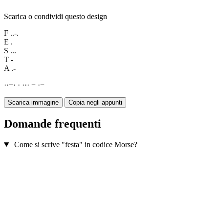
Scarica o condividi questo design
F
..-.
E
.
S
...
T
-
A
.-
·
·
−
·
·
·
·
·
−
·
−
Scarica immagine
Copia negli appunti
Domande frequenti
Come si scrive "festa" in codice Morse?