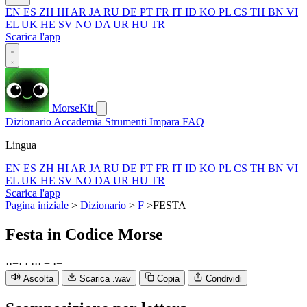
EN
ES
ZH
HI
AR
JA
RU
DE
PT
FR
IT
ID
KO
PL
CS
TH
BN
VI
EL
UK
HE
SV
NO
DA
UR
HU
TR
Scarica l'app
MorseKit
Dizionario
Accademia
Strumenti
Impara
FAQ
Lingua
EN
ES
ZH
HI
AR
JA
RU
DE
PT
FR
IT
ID
KO
PL
CS
TH
BN
VI
EL
UK
HE
SV
NO
DA
UR
HU
TR
Scarica l'app
Pagina iniziale
>
Dizionario
>
F
>
FESTA
Festa
in Codice Morse
·
·
−
·
·
·
·
·
−
·
−
Ascolta
Scarica .wav
Copia
Condividi