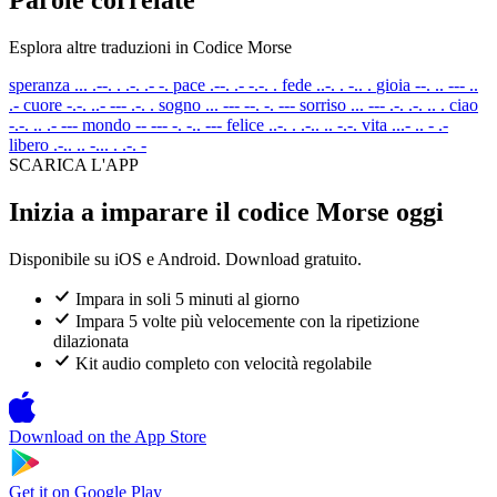
Esplora altre traduzioni in Codice Morse
speranza
... .--. . .-. .- -.
pace
.--. .- -.-. .
fede
..-. . -.. .
gioia
--. .. --- ..
.-
cuore
-.-. ..- --- .-. .
sogno
... --- --. -. ---
sorriso
... --- .-. .-. .. .
ciao
-.-. .. .- ---
mondo
-- --- -. -.. ---
felice
..-. . .-.. .. -.-.
vita
...- .. - .-
libero
.-.. .. -... . .-. -
SCARICA L'APP
Inizia a imparare il codice Morse oggi
Disponibile su iOS e Android. Download gratuito.
Impara in soli 5 minuti al giorno
Impara 5 volte più velocemente con la ripetizione
dilazionata
Kit audio completo con velocità regolabile
Download on the
App Store
Get it on
Google Play