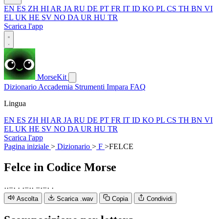
EN
ES
ZH
HI
AR
JA
RU
DE
PT
FR
IT
ID
KO
PL
CS
TH
BN
VI
EL
UK
HE
SV
NO
DA
UR
HU
TR
Scarica l'app
MorseKit
Dizionario
Accademia
Strumenti
Impara
FAQ
Lingua
EN
ES
ZH
HI
AR
JA
RU
DE
PT
FR
IT
ID
KO
PL
CS
TH
BN
VI
EL
UK
HE
SV
NO
DA
UR
HU
TR
Scarica l'app
Pagina iniziale
>
Dizionario
>
F
>
FELCE
Felce
in Codice Morse
·
·
−
·
·
·
−
·
·
−
·
−
·
·
Ascolta
Scarica .wav
Copia
Condividi