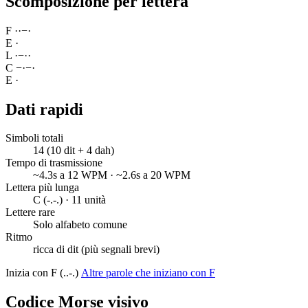
Scomposizione per lettera
F
·
·
−
·
E
·
L
·
−
·
·
C
−
·
−
·
E
·
Dati rapidi
Simboli totali
14 (10 dit + 4 dah)
Tempo di trasmissione
~4.3s a 12 WPM · ~2.6s a 20 WPM
Lettera più lunga
C (-.-.) · 11 unità
Lettere rare
Solo alfabeto comune
Ritmo
ricca di dit (più segnali brevi)
Inizia con F (..-.)
Altre parole che iniziano con F
Codice Morse visivo