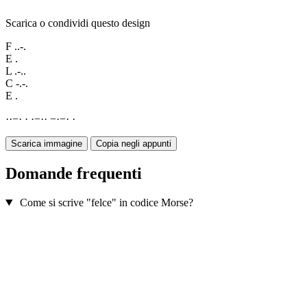
Scarica o condividi questo design
F
..-.
E
.
L
.-..
C
-.-.
E
.
·
·
−
·
·
·
−
·
·
−
·
−
·
·
Scarica immagine
Copia negli appunti
Domande frequenti
Come si scrive "felce" in codice Morse?