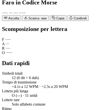
Faro
in Codice Morse
·
·
−
·
·
−
·
−
·
−
−
−
Ascolta
Scarica .wav
Copia
Condividi
Scomposizione per lettera
F
·
·
−
·
A
·
−
R
·
−
·
O
−
−
−
Dati rapidi
Simboli totali
12 (6 dit + 6 dah)
Tempo di trasmissione
~4.1s a 12 WPM · ~2.5s a 20 WPM
Lettera più lunga
O (---) · 11 unità
Lettere rare
Solo alfabeto comune
Ritmo