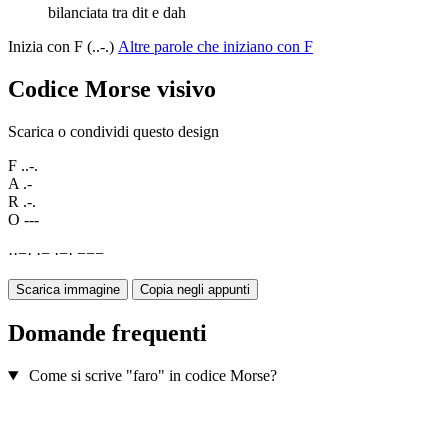
bilanciata tra dit e dah
Inizia con F (..-.)
Altre parole che iniziano con F
Codice Morse visivo
Scarica o condividi questo design
F
..-.
A
.-
R
.-.
O
---
·
·
−
·
·
−
·
−
·
−
−
−
Scarica immagine
Copia negli appunti
Domande frequenti
Come si scrive "faro" in codice Morse?