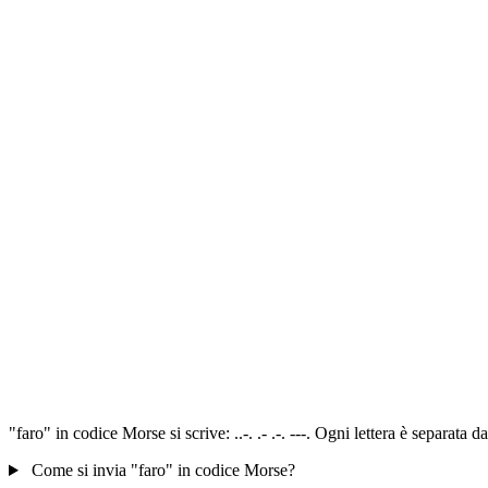
"faro" in codice Morse si scrive: ..-. .- .-. ---. Ogni lettera è separat
Come si invia "faro" in codice Morse?