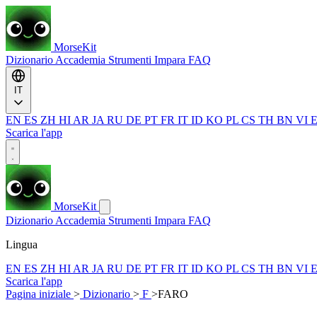
MorseKit
Dizionario
Accademia
Strumenti
Impara
FAQ
IT
EN
ES
ZH
HI
AR
JA
RU
DE
PT
FR
IT
ID
KO
PL
CS
TH
BN
VI
Scarica l'app
MorseKit
Dizionario
Accademia
Strumenti
Impara
FAQ
Lingua
EN
ES
ZH
HI
AR
JA
RU
DE
PT
FR
IT
ID
KO
PL
CS
TH
BN
VI
Scarica l'app
Pagina iniziale
>
Dizionario
>
F
>
FARO