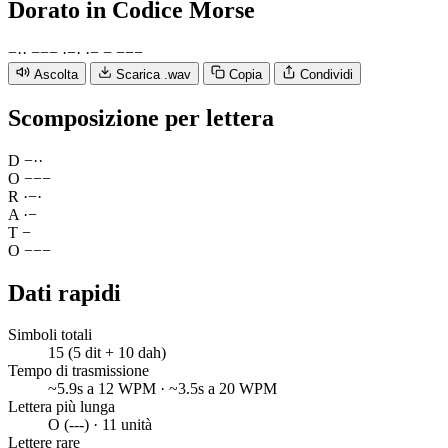
Dorato
in Codice Morse
−
·
·
−
−
−
·
−
·
·
−
−
−
−
−
Ascolta
Scarica .wav
Copia
Condividi
Scomposizione per lettera
D
−
·
·
O
−
−
−
R
·
−
·
A
·
−
T
−
O
−
−
−
Dati rapidi
Simboli totali
15 (5 dit + 10 dah)
Tempo di trasmissione
~5.9s a 12 WPM · ~3.5s a 20 WPM
Lettera più lunga
O (---) · 11 unità
Lettere rare