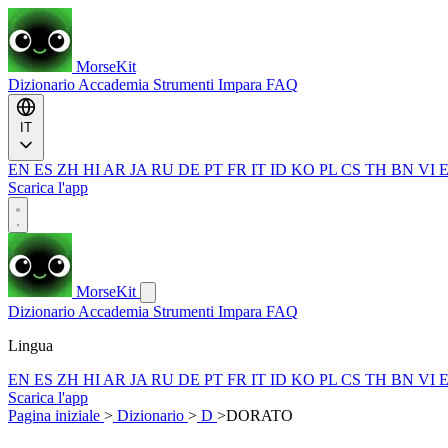
MorseKit
Dizionario
Accademia
Strumenti
Impara
FAQ
IT
EN
ES
ZH
HI
AR
JA
RU
DE
PT
FR
IT
ID
KO
PL
CS
TH
BN
VI
Scarica l'app
MorseKit
Dizionario
Accademia
Strumenti
Impara
FAQ
Lingua
EN
ES
ZH
HI
AR
JA
RU
DE
PT
FR
IT
ID
KO
PL
CS
TH
BN
VI
Scarica l'app
Pagina iniziale
>
Dizionario
>
D
>
DORATO