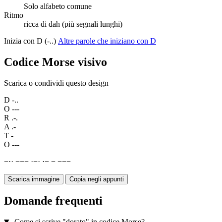
Solo alfabeto comune
Ritmo
ricca di dah (più segnali lunghi)
Inizia con D (-..)
Altre parole che iniziano con D
Codice Morse visivo
Scarica o condividi questo design
D
-..
O
---
R
.-.
A
.-
T
-
O
---
−
·
·
−
−
−
·
−
·
·
−
−
−
−
−
Scarica immagine
Copia negli appunti
Domande frequenti
Come si scrive "dorato" in codice Morse?