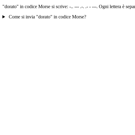
"dorato" in codice Morse si scrive: -.. --- .-. .- - ---. Ogni lettera è s
Come si invia "dorato" in codice Morse?