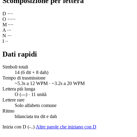
Scomposizione per lettera
D
−
·
·
O
−
−
−
M
−
−
A
·
−
N
−
·
I
·
·
Dati rapidi
Simboli totali
14 (6 dit + 8 dah)
Tempo di trasmissione
~5.3s a 12 WPM · ~3.2s a 20 WPM
Lettera più lunga
O (---) · 11 unità
Lettere rare
Solo alfabeto comune
Ritmo
bilanciata tra dit e dah
Inizia con D (-..)
Altre parole che iniziano con D