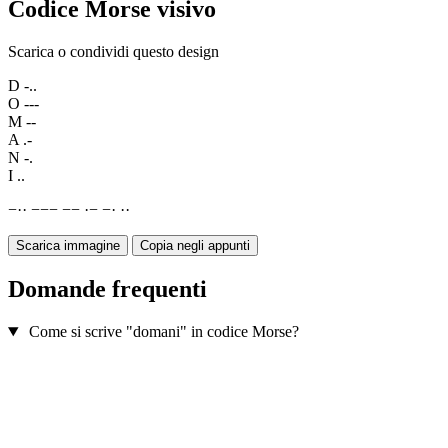
Codice Morse visivo
Scarica o condividi questo design
D
-..
O
---
M
--
A
.-
N
-.
I
..
−
·
·
−
−
−
−
−
·
−
−
·
·
·
Scarica immagine
Copia negli appunti
Domande frequenti
Come si scrive "domani" in codice Morse?