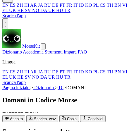
EN
ES
ZH
HI
AR
JA
RU
DE
PT
FR
IT
ID
KO
PL
CS
TH
BN
VI
EL
UK
HE
SV
NO
DA
UR
HU
TR
Scarica l'app
MorseKit
Dizionario
Accademia
Strumenti
Impara
FAQ
Lingua
EN
ES
ZH
HI
AR
JA
RU
DE
PT
FR
IT
ID
KO
PL
CS
TH
BN
VI
EL
UK
HE
SV
NO
DA
UR
HU
TR
Scarica l'app
Pagina iniziale
>
Dizionario
>
D
>
DOMANI
Domani
in Codice Morse
−
·
·
−
−
−
−
−
·
−
−
·
·
·
Ascolta
Scarica .wav
Copia
Condividi