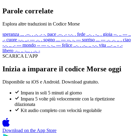
Parole correlate
Esplora altre traduzioni in Codice Morse
speranza
... .--. . .-. .- -.
pace
.--. .- -.-. .
fede
..-. . -.. .
gioia
--. .. --- ..
.-
cuore
-.-. ..- --- .-. .
sogno
... --- --. -. ---
sorriso
... --- .-. .-. .. .
ciao
-.-. .. .- ---
mondo
-- --- -. -.. ---
felice
..-. . .-.. .. -.-.
vita
...- .. - .-
libero
.-.. .. -... . .-. -
SCARICA L'APP
Inizia a imparare il codice Morse oggi
Disponibile su iOS e Android. Download gratuito.
Impara in soli 5 minuti al giorno
Impara 5 volte più velocemente con la ripetizione
dilazionata
Kit audio completo con velocità regolabile
Download on the
App Store