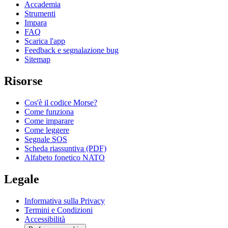
Accademia
Strumenti
Impara
FAQ
Scarica l'app
Feedback e segnalazione bug
Sitemap
Risorse
Cos'è il codice Morse?
Come funziona
Come imparare
Come leggere
Segnale SOS
Scheda riassuntiva (PDF)
Alfabeto fonetico NATO
Legale
Informativa sulla Privacy
Termini e Condizioni
Accessibilità