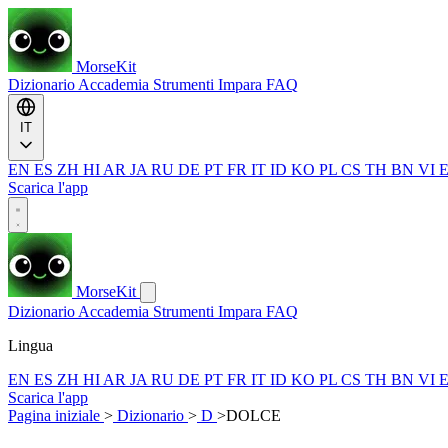
MorseKit
Dizionario
Accademia
Strumenti
Impara
FAQ
IT
EN
ES
ZH
HI
AR
JA
RU
DE
PT
FR
IT
ID
KO
PL
CS
TH
BN
VI
Scarica l'app
MorseKit
Dizionario
Accademia
Strumenti
Impara
FAQ
Lingua
EN
ES
ZH
HI
AR
JA
RU
DE
PT
FR
IT
ID
KO
PL
CS
TH
BN
VI
Scarica l'app
Pagina iniziale
>
Dizionario
>
D
>
DOLCE