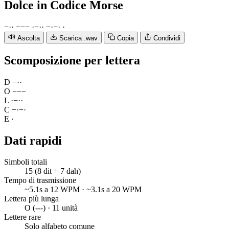
Dolce
in Codice Morse
−
·
·
−
−
−
·
−
·
·
−
·
−
·
·
Ascolta
Scarica .wav
Copia
Condividi
Scomposizione per lettera
D
−
·
·
O
−
−
−
L
·
−
·
·
C
−
·
−
·
E
·
Dati rapidi
Simboli totali
15 (8 dit + 7 dah)
Tempo di trasmissione
~5.1s a 12 WPM · ~3.1s a 20 WPM
Lettera più lunga
O (---) · 11 unità
Lettere rare
Solo alfabeto comune