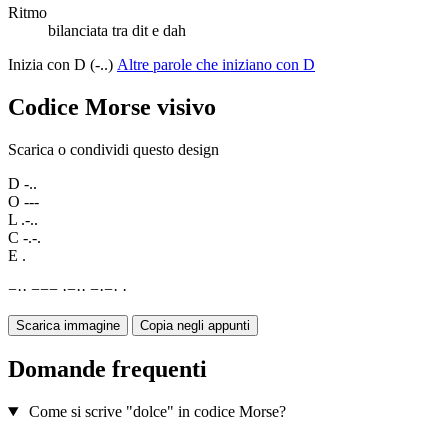
Ritmo
bilanciata tra dit e dah
Inizia con D (-..)
Altre parole che iniziano con D
Codice Morse visivo
Scarica o condividi questo design
D
-..
O
---
L
.-..
C
-.-.
E
.
−
·
·
−
−
−
·
−
·
·
−
·
−
·
·
Scarica immagine
Copia negli appunti
Domande frequenti
Come si scrive "dolce" in codice Morse?