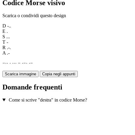
Codice Morse visivo
Scarica o condividi questo design
D
-..
E
.
S
...
T
-
R
.-.
A
.-
−
·
·
·
·
·
·
−
·
−
·
·
−
Scarica immagine
Copia negli appunti
Domande frequenti
Come si scrive "destra" in codice Morse?