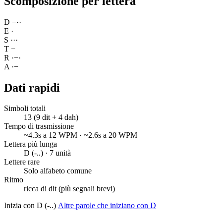
Scomposizione per lettera
D
−
·
·
E
·
S
·
·
·
T
−
R
·
−
·
A
·
−
Dati rapidi
Simboli totali
13 (9 dit + 4 dah)
Tempo di trasmissione
~4.3s a 12 WPM · ~2.6s a 20 WPM
Lettera più lunga
D (-..) · 7 unità
Lettere rare
Solo alfabeto comune
Ritmo
ricca di dit (più segnali brevi)
Inizia con D (-..)
Altre parole che iniziano con D