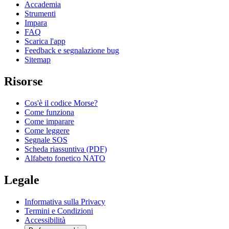
Accademia
Strumenti
Impara
FAQ
Scarica l'app
Feedback e segnalazione bug
Sitemap
Risorse
Cos'è il codice Morse?
Come funziona
Come imparare
Come leggere
Segnale SOS
Scheda riassuntiva (PDF)
Alfabeto fonetico NATO
Legale
Informativa sulla Privacy
Termini e Condizioni
Accessibilità