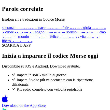
Parole correlate
Esplora altre traduzioni in Codice Morse
speranza
... .--. . .-. .- -.
pace
.--. .- -.-. .
fede
..-. . -.. .
gioia
--. .. --- ..
.-
cuore
-.-. ..- --- .-. .
sogno
... --- --. -. ---
sorriso
... --- .-. .-. .. .
ciao
-.-. .. .- ---
mondo
-- --- -. -.. ---
felice
..-. . .-.. .. -.-.
vita
...- .. - .-
libero
.-.. .. -... . .-. -
SCARICA L'APP
Inizia a imparare il codice Morse oggi
Disponibile su iOS e Android. Download gratuito.
Impara in soli 5 minuti al giorno
Impara 5 volte più velocemente con la ripetizione
dilazionata
Kit audio completo con velocità regolabile
Download on the
App Store