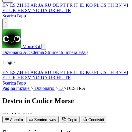
EN
ES
ZH
HI
AR
JA
RU
DE
PT
FR
IT
ID
KO
PL
CS
TH
BN
VI
EL
UK
HE
SV
NO
DA
UR
HU
TR
Scarica l'app
MorseKit
Dizionario
Accademia
Strumenti
Impara
FAQ
Lingua
EN
ES
ZH
HI
AR
JA
RU
DE
PT
FR
IT
ID
KO
PL
CS
TH
BN
VI
EL
UK
HE
SV
NO
DA
UR
HU
TR
Scarica l'app
Pagina iniziale
>
Dizionario
>
D
>
DESTRA
Destra
in Codice Morse
−
·
·
·
·
·
·
−
·
−
·
·
−
Ascolta
Scarica .wav
Copia
Condividi