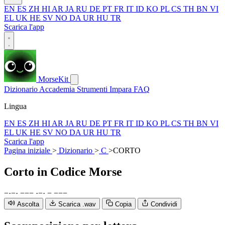
EN
ES
ZH
HI
AR
JA
RU
DE
PT
FR
IT
ID
KO
PL
CS
TH
BN
VI
EL
UK
HE
SV
NO
DA
UR
HU
TR
Scarica l'app
MorseKit
Dizionario
Accademia
Strumenti
Impara
FAQ
Lingua
EN
ES
ZH
HI
AR
JA
RU
DE
PT
FR
IT
ID
KO
PL
CS
TH
BN
VI
EL
UK
HE
SV
NO
DA
UR
HU
TR
Scarica l'app
Pagina iniziale
>
Dizionario
>
C
>
CORTO
Corto
in Codice Morse
−
·
−
·
−
−
−
·
−
·
−
−
−
−
Ascolta
Scarica .wav
Copia
Condividi