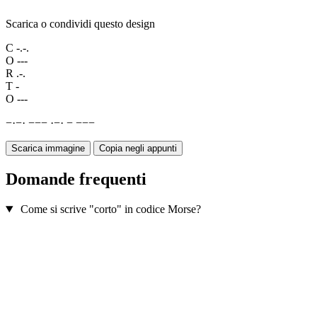
Scarica o condividi questo design
C
-.-.
O
---
R
.-.
T
-
O
---
−
·
−
·
−
−
−
·
−
·
−
−
−
−
Scarica immagine
Copia negli appunti
Domande frequenti
Come si scrive "corto" in codice Morse?