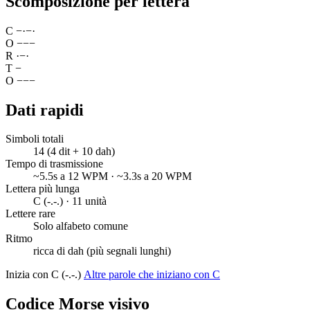
Scomposizione per lettera
C
−
·
−
·
O
−
−
−
R
·
−
·
T
−
O
−
−
−
Dati rapidi
Simboli totali
14 (4 dit + 10 dah)
Tempo di trasmissione
~5.5s a 12 WPM · ~3.3s a 20 WPM
Lettera più lunga
C (-.-.) · 11 unità
Lettere rare
Solo alfabeto comune
Ritmo
ricca di dah (più segnali lunghi)
Inizia con C (-.-.)
Altre parole che iniziano con C
Codice Morse visivo