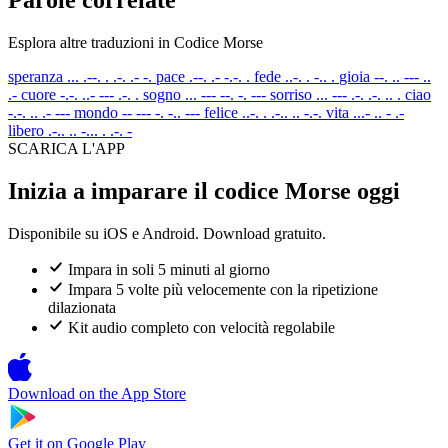
Esplora altre traduzioni in Codice Morse
speranza
... .--. . .-. .- -.
pace
.--. .- -.-. .
fede
..-. . -.. .
gioia
--. .. --- ..
.-
cuore
-.-. ..- --- .-. .
sogno
... --- --. -. ---
sorriso
... --- .-. .-. .. .
ciao
-.-. .. .- ---
mondo
-- --- -. -.. ---
felice
..-. . .-.. .. -.-.
vita
...- .. - .-
libero
.-.. .. -... . .-. -
SCARICA L'APP
Inizia a imparare il codice Morse oggi
Disponibile su iOS e Android. Download gratuito.
Impara in soli 5 minuti al giorno
Impara 5 volte più velocemente con la ripetizione
dilazionata
Kit audio completo con velocità regolabile
Download on the
App Store
Get it on
Google Play