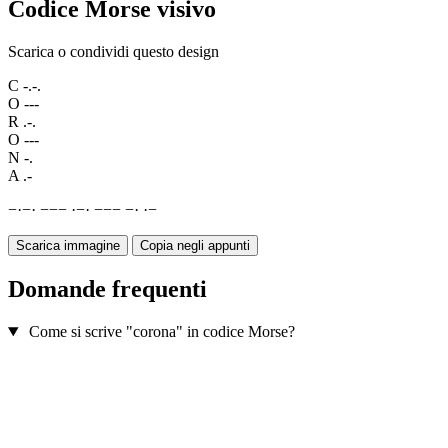
Codice Morse visivo
Scarica o condividi questo design
C
-.-.
O
---
R
.-.
O
---
N
-.
A
.-
−
·
−
·
−
−
−
·
−
·
−
−
−
−
·
·
−
Scarica immagine
Copia negli appunti
Domande frequenti
Come si scrive "corona" in codice Morse?