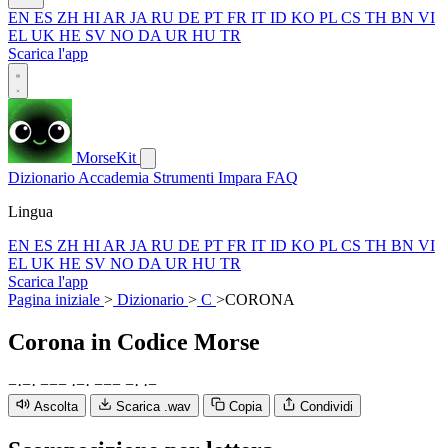
EN
ES
ZH
HI
AR
JA
RU
DE
PT
FR
IT
ID
KO
PL
CS
TH
BN
VI
EL
UK
HE
SV
NO
DA
UR
HU
TR
Scarica l'app
MorseKit
Dizionario
Accademia
Strumenti
Impara
FAQ
Lingua
EN
ES
ZH
HI
AR
JA
RU
DE
PT
FR
IT
ID
KO
PL
CS
TH
BN
VI
EL
UK
HE
SV
NO
DA
UR
HU
TR
Scarica l'app
Pagina iniziale
>
Dizionario
>
C
>
CORONA
Corona
in Codice Morse
−
·
−
·
−
−
−
·
−
·
−
−
−
−
·
·
−
Ascolta
Scarica .wav
Copia
Condividi