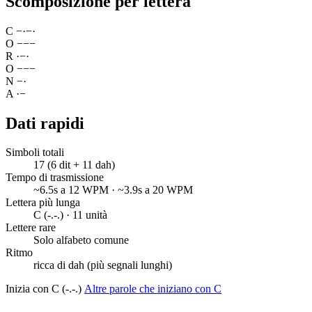
Scomposizione per lettera
C
−
·
−
·
O
−
−
−
R
·
−
·
O
−
−
−
N
−
·
A
·
−
Dati rapidi
Simboli totali
17 (6 dit + 11 dah)
Tempo di trasmissione
~6.5s a 12 WPM · ~3.9s a 20 WPM
Lettera più lunga
C (-.-.) · 11 unità
Lettere rare
Solo alfabeto comune
Ritmo
ricca di dah (più segnali lunghi)
Inizia con C (-.-.)
Altre parole che iniziano con C