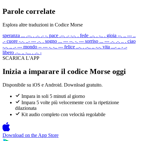
Parole correlate
Esplora altre traduzioni in Codice Morse
speranza
... .--. . .-. .- -.
pace
.--. .- -.-. .
fede
..-. . -.. .
gioia
--. .. --- ..
.-
cuore
-.-. ..- --- .-. .
sogno
... --- --. -. ---
sorriso
... --- .-. .-. .. .
ciao
-.-. .. .- ---
mondo
-- --- -. -.. ---
felice
..-. . .-.. .. -.-.
vita
...- .. - .-
libero
.-.. .. -... . .-. -
SCARICA L'APP
Inizia a imparare il codice Morse oggi
Disponibile su iOS e Android. Download gratuito.
Impara in soli 5 minuti al giorno
Impara 5 volte più velocemente con la ripetizione
dilazionata
Kit audio completo con velocità regolabile
Download on the
App Store