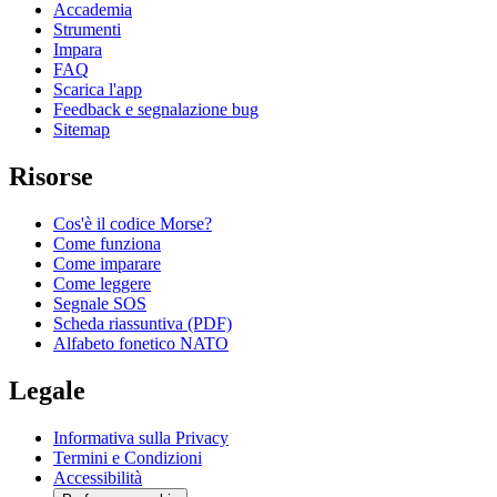
Accademia
Strumenti
Impara
FAQ
Scarica l'app
Feedback e segnalazione bug
Sitemap
Risorse
Cos'è il codice Morse?
Come funziona
Come imparare
Come leggere
Segnale SOS
Scheda riassuntiva (PDF)
Alfabeto fonetico NATO
Legale
Informativa sulla Privacy
Termini e Condizioni
Accessibilità