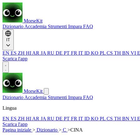
MorseKit
Dizionario
Accademia
Strumenti
Impara
FAQ
IT
EN
ES
ZH
HI
AR
JA
RU
DE
PT
FR
IT
ID
KO
PL
CS
TH
BN
VI
Scarica l'app
MorseKit
Dizionario
Accademia
Strumenti
Impara
FAQ
Lingua
EN
ES
ZH
HI
AR
JA
RU
DE
PT
FR
IT
ID
KO
PL
CS
TH
BN
VI
Scarica l'app
Pagina iniziale
>
Dizionario
>
C
>
CINA