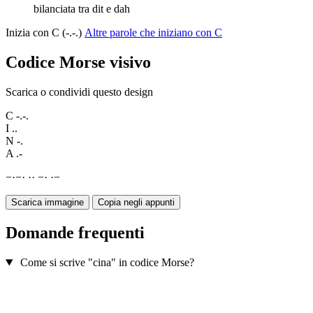
bilanciata tra dit e dah
Inizia con C (-.-.)
Altre parole che iniziano con C
Codice Morse visivo
Scarica o condividi questo design
C
-.-.
I
..
N
-.
A
.-
−
·
−
·
·
·
−
·
·
−
Scarica immagine
Copia negli appunti
Domande frequenti
Come si scrive "cina" in codice Morse?