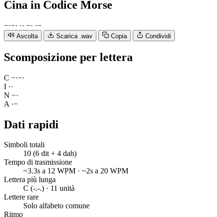
Cina
in Codice Morse
−
·
−
·
·
·
−
·
·
−
Ascolta
Scarica .wav
Copia
Condividi
Scomposizione per lettera
C
−
·
−
·
I
·
·
N
−
·
A
·
−
Dati rapidi
Simboli totali
10 (6 dit + 4 dah)
Tempo di trasmissione
~3.3s a 12 WPM · ~2s a 20 WPM
Lettera più lunga
C (-.-.) · 11 unità
Lettere rare
Solo alfabeto comune
Ritmo