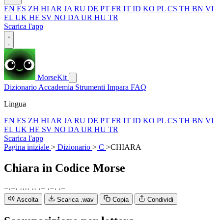
EN
ES
ZH
HI
AR
JA
RU
DE
PT
FR
IT
ID
KO
PL
CS
TH
BN
VI
EL
UK
HE
SV
NO
DA
UR
HU
TR
Scarica l'app
MorseKit
Dizionario
Accademia
Strumenti
Impara
FAQ
Lingua
EN
ES
ZH
HI
AR
JA
RU
DE
PT
FR
IT
ID
KO
PL
CS
TH
BN
VI
EL
UK
HE
SV
NO
DA
UR
HU
TR
Scarica l'app
Pagina iniziale
>
Dizionario
>
C
>
CHIARA
Chiara
in Codice Morse
−
·
−
·
·
·
·
·
·
·
·
−
·
−
·
·
−
Ascolta
Scarica .wav
Copia
Condividi