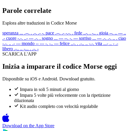
Parole correlate
Esplora altre traduzioni in Codice Morse
speranza
... .--. . .-. .- -.
pace
.--. .- -.-. .
fede
..-. . -.. .
gioia
--. .. --- ..
.-
cuore
-.-. ..- --- .-. .
sogno
... --- --. -. ---
sorriso
... --- .-. .-. .. .
ciao
-.-. .. .- ---
mondo
-- --- -. -.. ---
felice
..-. . .-.. .. -.-.
vita
...- .. - .-
libero
.-.. .. -... . .-. -
SCARICA L'APP
Inizia a imparare il codice Morse oggi
Disponibile su iOS e Android. Download gratuito.
Impara in soli 5 minuti al giorno
Impara 5 volte più velocemente con la ripetizione
dilazionata
Kit audio completo con velocità regolabile
Download on the
App Store