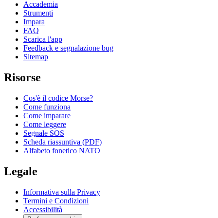
Accademia
Strumenti
Impara
FAQ
Scarica l'app
Feedback e segnalazione bug
Sitemap
Risorse
Cos'è il codice Morse?
Come funziona
Come imparare
Come leggere
Segnale SOS
Scheda riassuntiva (PDF)
Alfabeto fonetico NATO
Legale
Informativa sulla Privacy
Termini e Condizioni
Accessibilità