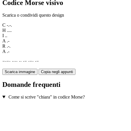
Codice Morse visivo
Scarica o condividi questo design
C
-.-.
H
....
I
..
A
.-
R
.-.
A
.-
−
·
−
·
·
·
·
·
·
·
·
−
·
−
·
·
−
Scarica immagine
Copia negli appunti
Domande frequenti
Come si scrive "chiara" in codice Morse?