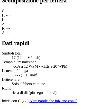
Scomposizione per lettera
C
−
·
−
·
H
·
·
·
·
I
·
·
A
·
−
R
·
−
·
A
·
−
Dati rapidi
Simboli totali
17 (12 dit + 5 dah)
Tempo di trasmissione
~5.3s a 12 WPM · ~3.2s a 20 WPM
Lettera più lunga
C (-.-.) · 11 unità
Lettere rare
Solo alfabeto comune
Ritmo
ricca di dit (più segnali brevi)
Inizia con C (-.-.)
Altre parole che iniziano con C