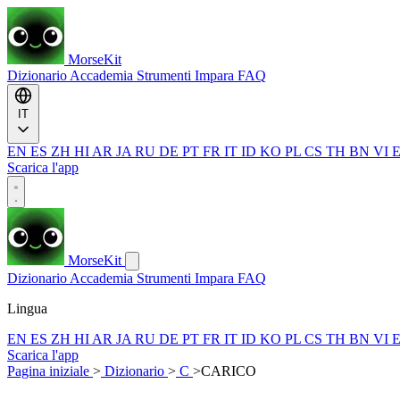
MorseKit
Dizionario
Accademia
Strumenti
Impara
FAQ
IT
EN
ES
ZH
HI
AR
JA
RU
DE
PT
FR
IT
ID
KO
PL
CS
TH
BN
VI
Scarica l'app
MorseKit
Dizionario
Accademia
Strumenti
Impara
FAQ
Lingua
EN
ES
ZH
HI
AR
JA
RU
DE
PT
FR
IT
ID
KO
PL
CS
TH
BN
VI
Scarica l'app
Pagina iniziale
>
Dizionario
>
C
>
CARICO