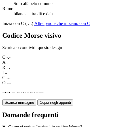
Solo alfabeto comune
Ritmo
bilanciata tra dit e dah
Inizia con C (-.-.)
Altre parole che iniziano con C
Codice Morse visivo
Scarica o condividi questo design
C
-.-.
A
.-
R
.-.
I
..
C
-.-.
O
---
−
·
−
·
·
−
·
−
·
·
·
−
·
−
·
−
−
−
Scarica immagine
Copia negli appunti
Domande frequenti
Come si scrive "carico" in codice Morse?