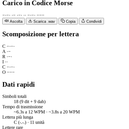
Carico
in Codice Morse
−
·
−
·
·
−
·
−
·
·
·
−
·
−
·
−
−
−
Ascolta
Scarica .wav
Copia
Condividi
Scomposizione per lettera
C
−
·
−
·
A
·
−
R
·
−
·
I
·
·
C
−
·
−
·
O
−
−
−
Dati rapidi
Simboli totali
18 (9 dit + 9 dah)
Tempo di trasmissione
~6.3s a 12 WPM · ~3.8s a 20 WPM
Lettera più lunga
C (-.-.) · 11 unità
Lettere rare