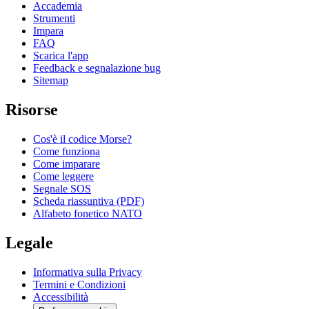
Accademia
Strumenti
Impara
FAQ
Scarica l'app
Feedback e segnalazione bug
Sitemap
Risorse
Cos'è il codice Morse?
Come funziona
Come imparare
Come leggere
Segnale SOS
Scheda riassuntiva (PDF)
Alfabeto fonetico NATO
Legale
Informativa sulla Privacy
Termini e Condizioni
Accessibilità