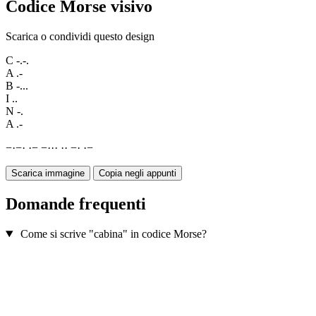
Codice Morse visivo
Scarica o condividi questo design
C
-.-.
A
.-
B
-...
I
..
N
-.
A
.-
−
·
−
·
·
−
−
·
·
·
·
·
−
·
·
−
Scarica immagine
Copia negli appunti
Domande frequenti
Come si scrive "cabina" in codice Morse?