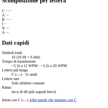
Scomposizione per lettera
C
−
·
−
·
A
·
−
B
−
·
·
·
I
·
·
N
−
·
A
·
−
Dati rapidi
Simboli totali
16 (10 dit + 6 dah)
Tempo di trasmissione
~5.3s a 12 WPM · ~3.2s a 20 WPM
Lettera più lunga
C (-.-.) · 11 unità
Lettere rare
Solo alfabeto comune
Ritmo
ricca di dit (più segnali brevi)
Inizia con C (-.-.)
Altre parole che iniziano con C