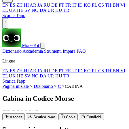
EN
ES
ZH
HI
AR
JA
RU
DE
PT
FR
IT
ID
KO
PL
CS
TH
BN
VI
EL
UK
HE
SV
NO
DA
UR
HU
TR
Scarica l'app
MorseKit
Dizionario
Accademia
Strumenti
Impara
FAQ
Lingua
EN
ES
ZH
HI
AR
JA
RU
DE
PT
FR
IT
ID
KO
PL
CS
TH
BN
VI
EL
UK
HE
SV
NO
DA
UR
HU
TR
Scarica l'app
Pagina iniziale
>
Dizionario
>
C
>
CABINA
Cabina
in Codice Morse
−
·
−
·
·
−
−
·
·
·
·
·
−
·
·
−
Ascolta
Scarica .wav
Copia
Condividi