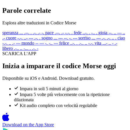
Parole correlate
Esplora altre traduzioni in Codice Morse
speranza
... .--. . .-. .- -.
pace
.--. .- -.-. .
fede
..-. . -.. .
gioia
--. .. --- ..
.-
cuore
-.-. ..- --- .-. .
sogno
... --- --. -. ---
sorriso
... --- .-. .-. .. .
ciao
-.-. .. .- ---
mondo
-- --- -. -.. ---
felice
..-. . .-.. .. -.-.
vita
...- .. - .-
libero
.-.. .. -... . .-. -
SCARICA L'APP
Inizia a imparare il codice Morse oggi
Disponibile su iOS e Android. Download gratuito.
Impara in soli 5 minuti al giorno
Impara 5 volte più velocemente con la ripetizione
dilazionata
Kit audio completo con velocità regolabile
Download on the
App Store