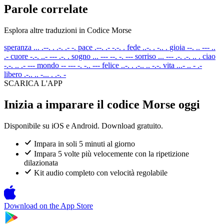
Parole correlate
Esplora altre traduzioni in Codice Morse
speranza
... .--. . .-. .- -.
pace
.--. .- -.-. .
fede
..-. . -.. .
gioia
--. .. --- ..
.-
cuore
-.-. ..- --- .-. .
sogno
... --- --. -. ---
sorriso
... --- .-. .-. .. .
ciao
-.-. .. .- ---
mondo
-- --- -. -.. ---
felice
..-. . .-.. .. -.-.
vita
...- .. - .-
libero
.-.. .. -... . .-. -
SCARICA L'APP
Inizia a imparare il codice Morse oggi
Disponibile su iOS e Android. Download gratuito.
Impara in soli 5 minuti al giorno
Impara 5 volte più velocemente con la ripetizione
dilazionata
Kit audio completo con velocità regolabile
Download on the
App Store