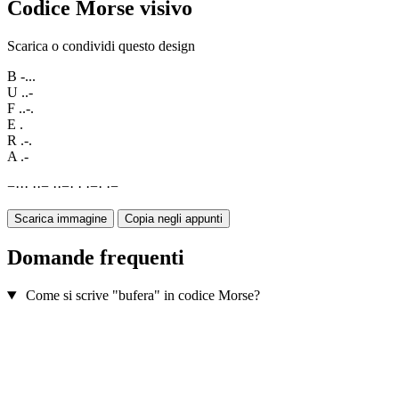
Codice Morse visivo
Scarica o condividi questo design
B
-...
U
..-
F
..-.
E
.
R
.-.
A
.-
−
·
·
·
·
·
−
·
·
−
·
·
·
−
·
·
−
Scarica immagine
Copia negli appunti
Domande frequenti
Come si scrive "bufera" in codice Morse?