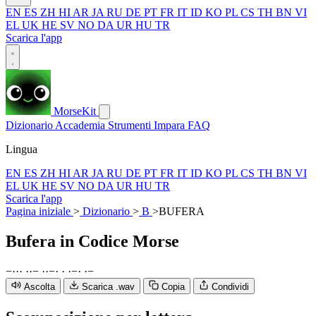
EN
ES
ZH
HI
AR
JA
RU
DE
PT
FR
IT
ID
KO
PL
CS
TH
BN
VI
EL
UK
HE
SV
NO
DA
UR
HU
TR
Scarica l'app
MorseKit
Dizionario
Accademia
Strumenti
Impara
FAQ
Lingua
EN
ES
ZH
HI
AR
JA
RU
DE
PT
FR
IT
ID
KO
PL
CS
TH
BN
VI
EL
UK
HE
SV
NO
DA
UR
HU
TR
Scarica l'app
Pagina iniziale
>
Dizionario
>
B
>
BUFERA
Bufera
in Codice Morse
−
·
·
·
·
·
−
·
·
−
·
·
·
−
·
·
−
Ascolta
Scarica .wav
Copia
Condividi