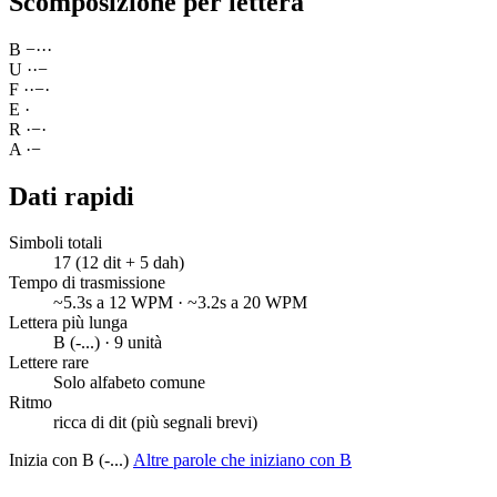
Scomposizione per lettera
B
−
·
·
·
U
·
·
−
F
·
·
−
·
E
·
R
·
−
·
A
·
−
Dati rapidi
Simboli totali
17 (12 dit + 5 dah)
Tempo di trasmissione
~5.3s a 12 WPM · ~3.2s a 20 WPM
Lettera più lunga
B (-...) · 9 unità
Lettere rare
Solo alfabeto comune
Ritmo
ricca di dit (più segnali brevi)
Inizia con B (-...)
Altre parole che iniziano con B