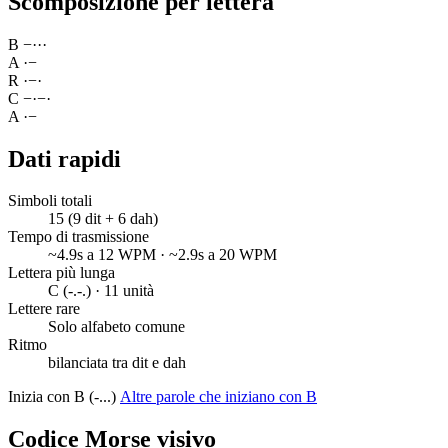
Scomposizione per lettera
B
−
·
·
·
A
·
−
R
·
−
·
C
−
·
−
·
A
·
−
Dati rapidi
Simboli totali
15 (9 dit + 6 dah)
Tempo di trasmissione
~4.9s a 12 WPM · ~2.9s a 20 WPM
Lettera più lunga
C (-.-.) · 11 unità
Lettere rare
Solo alfabeto comune
Ritmo
bilanciata tra dit e dah
Inizia con B (-...)
Altre parole che iniziano con B
Codice Morse visivo