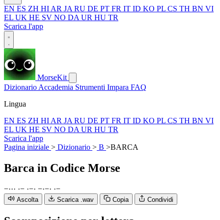
EN
ES
ZH
HI
AR
JA
RU
DE
PT
FR
IT
ID
KO
PL
CS
TH
BN
VI
EL
UK
HE
SV
NO
DA
UR
HU
TR
Scarica l'app
MorseKit
Dizionario
Accademia
Strumenti
Impara
FAQ
Lingua
EN
ES
ZH
HI
AR
JA
RU
DE
PT
FR
IT
ID
KO
PL
CS
TH
BN
VI
EL
UK
HE
SV
NO
DA
UR
HU
TR
Scarica l'app
Pagina iniziale
>
Dizionario
>
B
>
BARCA
Barca
in Codice Morse
−
·
·
·
·
−
·
−
·
−
·
−
·
·
−
Ascolta
Scarica .wav
Copia
Condividi