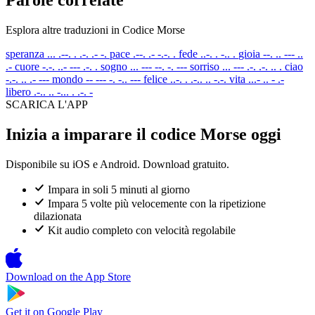
Esplora altre traduzioni in Codice Morse
speranza
... .--. . .-. .- -.
pace
.--. .- -.-. .
fede
..-. . -.. .
gioia
--. .. --- ..
.-
cuore
-.-. ..- --- .-. .
sogno
... --- --. -. ---
sorriso
... --- .-. .-. .. .
ciao
-.-. .. .- ---
mondo
-- --- -. -.. ---
felice
..-. . .-.. .. -.-.
vita
...- .. - .-
libero
.-.. .. -... . .-. -
SCARICA L'APP
Inizia a imparare il codice Morse oggi
Disponibile su iOS e Android. Download gratuito.
Impara in soli 5 minuti al giorno
Impara 5 volte più velocemente con la ripetizione
dilazionata
Kit audio completo con velocità regolabile
Download on the
App Store
Get it on
Google Play