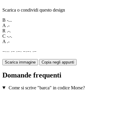
Scarica o condividi questo design
B
-...
A
.-
R
.-.
C
-.-.
A
.-
−
·
·
·
·
−
·
−
·
−
·
−
·
·
−
Scarica immagine
Copia negli appunti
Domande frequenti
Come si scrive "barca" in codice Morse?