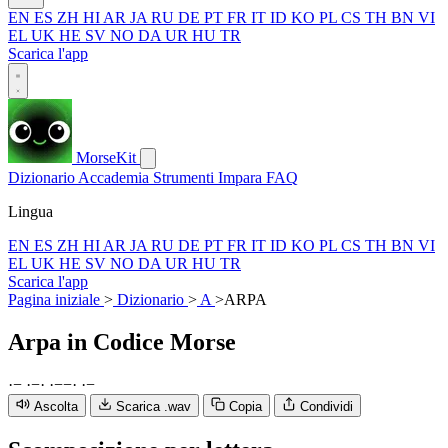
EN
ES
ZH
HI
AR
JA
RU
DE
PT
FR
IT
ID
KO
PL
CS
TH
BN
VI
EL
UK
HE
SV
NO
DA
UR
HU
TR
Scarica l'app
MorseKit
Dizionario
Accademia
Strumenti
Impara
FAQ
Lingua
EN
ES
ZH
HI
AR
JA
RU
DE
PT
FR
IT
ID
KO
PL
CS
TH
BN
VI
EL
UK
HE
SV
NO
DA
UR
HU
TR
Scarica l'app
Pagina iniziale
>
Dizionario
>
A
>
ARPA
Arpa
in Codice Morse
·
−
·
−
·
·
−
−
·
·
−
Ascolta
Scarica .wav
Copia
Condividi