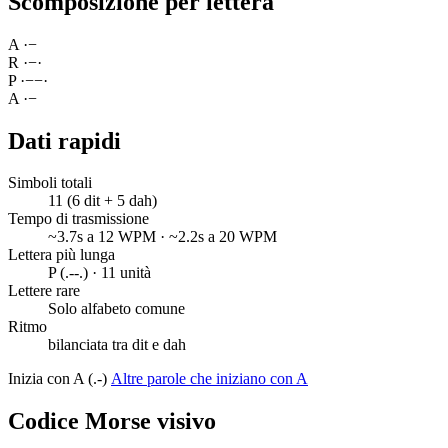
Scomposizione per lettera
A
·
−
R
·
−
·
P
·
−
−
·
A
·
−
Dati rapidi
Simboli totali
11 (6 dit + 5 dah)
Tempo di trasmissione
~3.7s a 12 WPM · ~2.2s a 20 WPM
Lettera più lunga
P (.--.) · 11 unità
Lettere rare
Solo alfabeto comune
Ritmo
bilanciata tra dit e dah
Inizia con A (.-)
Altre parole che iniziano con A
Codice Morse visivo