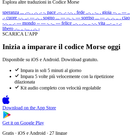
Esplora altre traduzioni in Codice Morse
speranza
... .--. . .-. .- -.
pace
.--. .- -.-. .
fede
..-. . -.. .
gioia
--. .. --- ..
.-
cuore
-.-. ..- --- .-. .
sogno
... --- --. -. ---
sorriso
... --- .-. .-. .. .
ciao
-.-. .. .- ---
mondo
-- --- -. -.. ---
felice
..-. . .-.. .. -.-.
vita
...- .. - .-
libero
.-.. .. -... . .-. -
SCARICA L'APP
Inizia a imparare il codice Morse oggi
Disponibile su iOS e Android. Download gratuito.
Impara in soli 5 minuti al giorno
Impara 5 volte più velocemente con la ripetizione
dilazionata
Kit audio completo con velocità regolabile
Download on the
App Store
Get it on
Google Play
Gratis · iOS e Android · 27 lingue