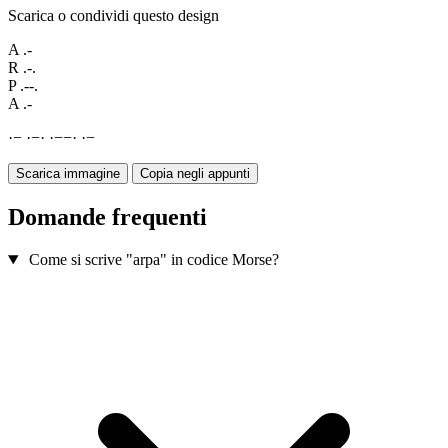
Scarica o condividi questo design
A
.-
R
.-.
P
.--.
A
.-
·
−
·
−
·
·
−
−
·
·
−
Scarica immagine
Copia negli appunti
Domande frequenti
Come si scrive "arpa" in codice Morse?