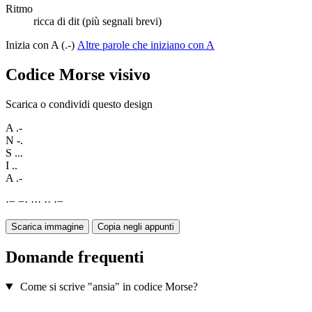
Ritmo
ricca di dit (più segnali brevi)
Inizia con A (.-)
Altre parole che iniziano con A
Codice Morse visivo
Scarica o condividi questo design
A
.-
N
-.
S
...
I
..
A
.-
·
−
−
·
·
·
·
·
·
·
−
Scarica immagine
Copia negli appunti
Domande frequenti
Come si scrive "ansia" in codice Morse?