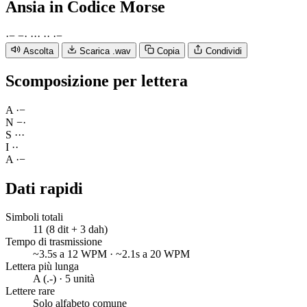
Ansia
in Codice Morse
·
−
−
·
·
·
·
·
·
·
−
Ascolta
Scarica .wav
Copia
Condividi
Scomposizione per lettera
A
·
−
N
−
·
S
·
·
·
I
·
·
A
·
−
Dati rapidi
Simboli totali
11 (8 dit + 3 dah)
Tempo di trasmissione
~3.5s a 12 WPM · ~2.1s a 20 WPM
Lettera più lunga
A (.-) · 5 unità
Lettere rare
Solo alfabeto comune