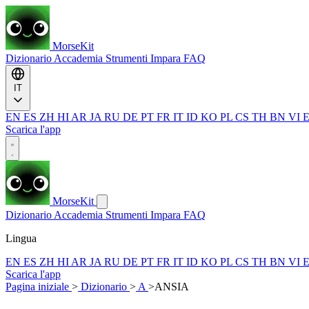
MorseKit
Dizionario
Accademia
Strumenti
Impara
FAQ
IT
EN
ES
ZH
HI
AR
JA
RU
DE
PT
FR
IT
ID
KO
PL
CS
TH
BN
VI
Scarica l'app
MorseKit
Dizionario
Accademia
Strumenti
Impara
FAQ
Lingua
EN
ES
ZH
HI
AR
JA
RU
DE
PT
FR
IT
ID
KO
PL
CS
TH
BN
VI
Scarica l'app
Pagina iniziale
>
Dizionario
>
A
>
ANSIA