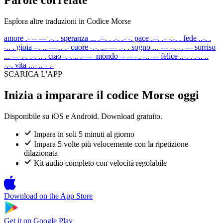
Esplora altre traduzioni in Codice Morse
amore
.- -- --- .-. .
speranza
... .--. . .-. .- -.
pace
.--. .- -.-. .
fede
..-. .
-.. .
gioia
--. .. --- .. .-
cuore
-.-. ..- --- .-. .
sogno
... --- --. -. ---
sorriso
... --- .-. .-. .. .
ciao
-.-. .. .- ---
mondo
-- --- -. -.. ---
felice
..-. . .-.. ..
-.-.
vita
...- .. - .-
SCARICA L'APP
Inizia a imparare il codice Morse oggi
Disponibile su iOS e Android. Download gratuito.
Impara in soli 5 minuti al giorno
Impara 5 volte più velocemente con la ripetizione
dilazionata
Kit audio completo con velocità regolabile
Download on the
App Store
Get it on
Google Play