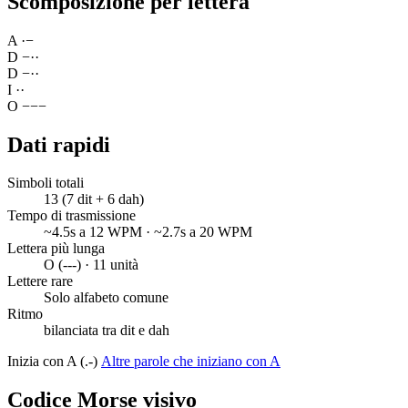
Scomposizione per lettera
A
·
−
D
−
·
·
D
−
·
·
I
·
·
O
−
−
−
Dati rapidi
Simboli totali
13 (7 dit + 6 dah)
Tempo di trasmissione
~4.5s a 12 WPM · ~2.7s a 20 WPM
Lettera più lunga
O (---) · 11 unità
Lettere rare
Solo alfabeto comune
Ritmo
bilanciata tra dit e dah
Inizia con A (.-)
Altre parole che iniziano con A
Codice Morse visivo