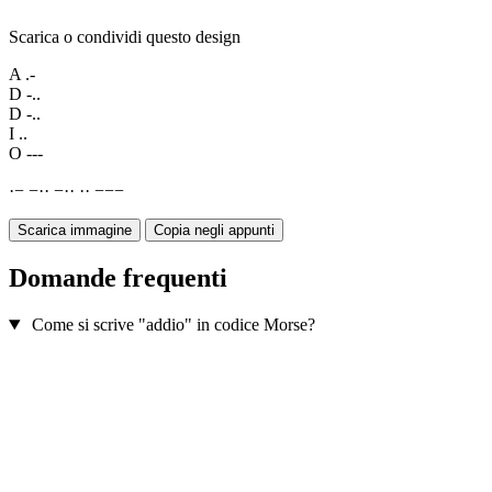
Scarica o condividi questo design
A
.-
D
-..
D
-..
I
..
O
---
·
−
−
·
·
−
·
·
·
·
−
−
−
Scarica immagine
Copia negli appunti
Domande frequenti
Come si scrive "addio" in codice Morse?