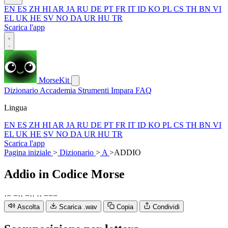
EN
ES
ZH
HI
AR
JA
RU
DE
PT
FR
IT
ID
KO
PL
CS
TH
BN
VI
EL
UK
HE
SV
NO
DA
UR
HU
TR
Scarica l'app
MorseKit
Dizionario
Accademia
Strumenti
Impara
FAQ
Lingua
EN
ES
ZH
HI
AR
JA
RU
DE
PT
FR
IT
ID
KO
PL
CS
TH
BN
VI
EL
UK
HE
SV
NO
DA
UR
HU
TR
Scarica l'app
Pagina iniziale
>
Dizionario
>
A
>
ADDIO
Addio
in Codice Morse
·
−
−
·
·
−
·
·
·
·
−
−
−
Ascolta
Scarica .wav
Copia
Condividi