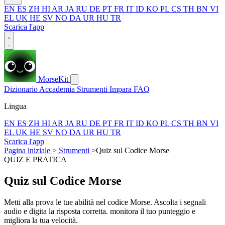
EN
ES
ZH
HI
AR
JA
RU
DE
PT
FR
IT
ID
KO
PL
CS
TH
BN
VI
EL
UK
HE
SV
NO
DA
UR
HU
TR
Scarica l'app
MorseKit
Dizionario
Accademia
Strumenti
Impara
FAQ
Lingua
EN
ES
ZH
HI
AR
JA
RU
DE
PT
FR
IT
ID
KO
PL
CS
TH
BN
VI
EL
UK
HE
SV
NO
DA
UR
HU
TR
Scarica l'app
Pagina iniziale
>
Strumenti
>
Quiz sul Codice Morse
QUIZ E PRATICA
Quiz sul Codice Morse
Metti alla prova le tue abilità nel codice Morse. Ascolta i segnali
audio e digita la risposta corretta. monitora il tuo punteggio e
migliora la tua velocità.