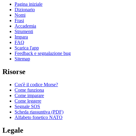
Pagina iniziale
Dizionario
Nomi
Frasi
Accademia
Strumenti
Impara
FAQ
Scarica l'app
Feedback e segnalazione bug
Sitemap
Risorse
Cos'è il codice Morse?
Come funziona
Come imparare
Come leggere
Segnale SOS
Scheda riassuntiva (PDF)
Alfabeto fonetico NATO
Legale