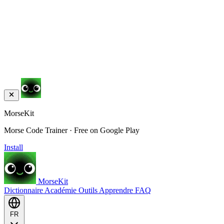
MorseKit
Morse Code Trainer · Free on Google Play
Install
MorseKit
Dictionnaire
Académie
Outils
Apprendre
FAQ
FR