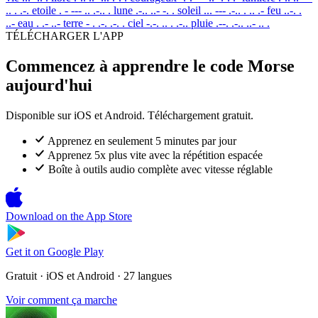
.. . .-.
etoile
. - --- .. .-.. .
lune
.-.. ..- -. .
soleil
... --- .-.. . .. .-
feu
..-. .
..-
eau
. .- ..-
terre
- . .-. .-. .
ciel
-.-. .. . .-..
pluie
.--. .-.. ..- .. .
TÉLÉCHARGER L'APP
Commencez à apprendre le code Morse
aujourd'hui
Disponible sur iOS et Android. Téléchargement gratuit.
Apprenez en seulement 5 minutes par jour
Apprenez 5x plus vite avec la répétition espacée
Boîte à outils audio complète avec vitesse réglable
Download on the
App Store
Get it on
Google Play
Gratuit · iOS et Android · 27 langues
Voir comment ça marche