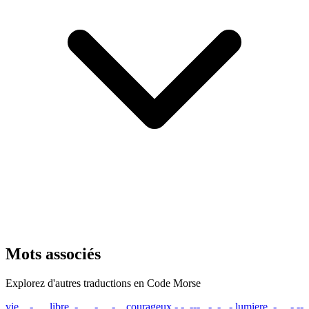
Mots associés
Explorez d'autres traductions en Code Morse
vie
...- .. .
libre
.-.. .. -... .-. .
courageux
-.-. --- ..- .-. .-
lumiere
.-.. ..- --