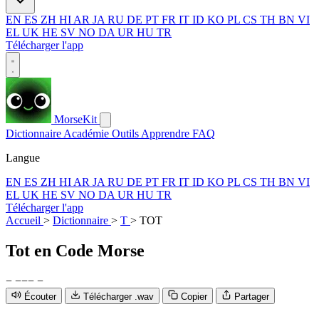
EN
ES
ZH
HI
AR
JA
RU
DE
PT
FR
IT
ID
KO
PL
CS
TH
BN
VI
EL
UK
HE
SV
NO
DA
UR
HU
TR
Télécharger l'app
MorseKit
Dictionnaire
Académie
Outils
Apprendre
FAQ
Langue
EN
ES
ZH
HI
AR
JA
RU
DE
PT
FR
IT
ID
KO
PL
CS
TH
BN
VI
EL
UK
HE
SV
NO
DA
UR
HU
TR
Télécharger l'app
Accueil
>
Dictionnaire
>
T
>
TOT
Tot
en Code Morse
−
−
−
−
−
Écouter
Télécharger .wav
Copier
Partager