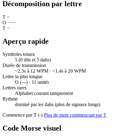
Décomposition par lettre
T
−
O
−
−
−
T
−
Aperçu rapide
Symboles totaux
5 (0 dits et 5 dahs)
Durée de transmission
~2.3s à 12 WPM · ~1.4s à 20 WPM
Lettre la plus longue
O (---) · 11 unités
Lettres rares
Alphabet courant uniquement
Rythme
dominé par les dahs (plus de signaux longs)
Commence par T (-)
Plus de mots commençant par T
Code Morse visuel