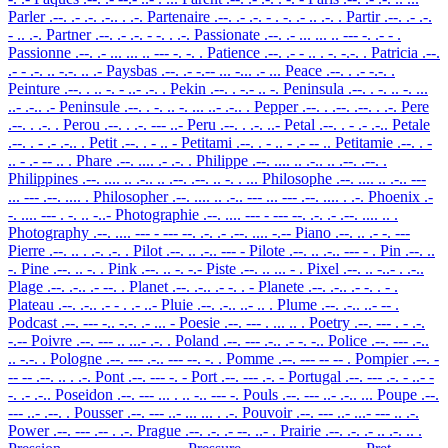
Parler
.--. .- .-. .-.. . .-.
Partenaire
.--. .- .-. - . -. .- .. .-. .
Partir
.--. .- .-.
- .. .-.
Partner
.--. .- .-. - -. . .-.
Passionate
.--. .- ... ... .. --- -. .- - .
Passionne
.--. .- ... ... .. --- -. -. .
Patience
.--. .- - .. . -. -.-. .
Patricia
.--.
.- - .-. .. -.-. .. .-
Paysbas
.--. .- -.-- ... -... .- ...
Peace
.--. . .- -.-. .
Peinture
.--. . .. -. - ..- .-. .
Pekin
.--. . -.- .. -.
Peninsula
.--. . -. .. -. ...
..- .-.. .-
Peninsule
.--. . -. .. -. ... ..- .-.. .
Pepper
.--. . .--. .--. . .-.
Pere
.--. . .-. .
Perou
.--. . .-. --- ..-
Peru
.--. . .-. ..-
Petal
.--. . - .- .-..
Petale
.--. . - .- .-.. .
Petit
.--. . - .. -
Petitami
.--. . - .. - .- -- ..
Petitamie
.--. . -
.. - .- -- .. .
Phare
.--. .... .- .-. .
Philippe
.--. .... .. .-.. .. .--. .--. .
Philippines
.--. .... .. .-.. .. .--. .--. .. -. . ...
Philosophe
.--. .... .. .-.. ---
... --- .--. .... .
Philosopher
.--. .... .. .-.. --- ... --- .--. .... . .-.
Phoenix
.-
-. .... --- . -. .. -..-
Photographie
.--. .... --- - --- --. .-. .- .--. .... .. .
Photography
.--. .... --- - --- --. .-. .- .--. .... -.--
Piano
.--. .. .- -. ---
Pierre
.--. .. . .-. .-. .
Pilot
.--. .. .-.. --- -
Pilote
.--. .. .-.. --- - .
Pin
.--. ..
-.
Pine
.--. .. -. .
Pink
.--. .. -. -.-
Piste
.--. .. ... - .
Pixel
.--. .. -..- . .-..
Plage
.--. .-.. .- --. .
Planet
.--. .-.. .- -. . -
Planete
.--. .-.. .- -. . - .
Plateau
.--. .-.. .- - . .- ..-
Pluie
.--. .-.. ..- .. .
Plume
.--. .-.. ..- -- .
Podcast
.--. --- -.. -.-. .- ... -
Poesie
.--. --- . ... .. .
Poetry
.--. --- . - .-.
-.--
Poivre
.--. --- .. ...- .-. .
Poland
.--. --- .-.. .- -. -..
Police
.--. --- .-..
.. -.-. .
Pologne
.--. --- .-.. --- --. -. .
Pomme
.--. --- -- -- .
Pompier
.--. -
-- -- .--. .. . .-.
Pont
.--. --- -. -
Port
.--. --- .-. -
Portugal
.--. --- .-. - ..- -
-. .- .-..
Poseidon
.--. --- ... . .. -.. --- -.
Pouls
.--. --- ..- .-.. ...
Poupe
.--.
--- ..- .--. .
Pousser
.--. --- ..- ... ... . .-.
Pouvoir
.--. --- ..- ...- --- .. .-.
Power
.--. --- .-- . .-.
Prague
.--. .-. .- --. ..- .
Prairie
.--. .-. .- .. .-. .. .