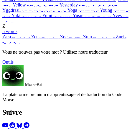
.--- ..
Yellow
-.-- . .-.. .-.. --- .--
Yesterday
-.-- . ... - . .-. -.. .- -.--
Yggdrasil
-.-- --. --. -.. .-. .- ... .. .-..
Yoga
-.-- --- --. .-
Young
-.-- --- ..-
-. --.
Yuki
-.-- ..- -.- ..
Yumi
-.-- ..- -- ..
Yusuf
-.-- ..- ... ..- ..-.
Yves
-.--
...- . ...
Z
5 words
Zara
--.. .- .-. .-
Zeus
--.. . ..- ...
Zoe
--.. --- .
Zulu
--.. ..- .-.. ..-
Zuri
-
-.. ..- .-. ..
Vous ne trouvez pas votre mot ? Utilisez notre traducteur
Outils
MorseKit
La plateforme premium d'apprentissage et de traduction du Code
Morse.
Suivre