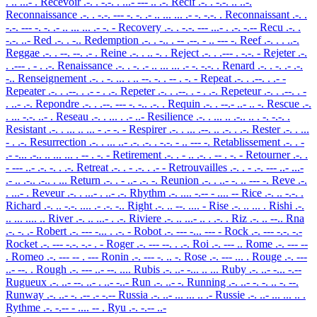
. .. ...- .
Recevoir
.-. . -.-. . ...- --- .. .-.
Recif
.-. . -.-. .. ..-.
Reconnaissance
.-. . -.-. --- -. -. .- .. ... ... .- -. -.-. .
Reconnaissant
.-. .
-.-. --- -. -. .- .. ... ... .- -. -
Recovery
.-. . -.-. --- ...- . .-. -.--
Recu
.-. .
-.-. ..-
Red
.-. . -..
Redemption
.-. . -.. . -- .--. - .. --- -.
Reef
.-. . . ..-.
Reggae
.-. . --. --. .- .
Reine
.-. . .. -. .
Reject
.-. . .--- . -.-. -
Rejeter
.-.
. .--- . - . .-.
Renaissance
.-. . -. .- .. ... ... .- -. -.-. .
Renard
.-. . -. .- .-.
-..
Renseignement
.-. . -. ... . .. --. -. . -- . -. -
Repeat
.-. . .--. . .- -
Repeater
.-. . .--. . .- - . .-.
Repeter
.-. . .--. . - . .-.
Repeteur
.-. . .--. . -
. ..- .-.
Repondre
.-. . .--. --- -. -.. .-. .
Requin
.-. . --.- ..- .. -.
Rescue
.-.
. ... -.-. ..- .
Reseau
.-. . ... . .- ..-
Resilience
.-. . ... .. .-.. .. . -. -.-. .
Resistant
.-. . ... .. ... - .- -. -
Respirer
.-. . ... .--. .. .-. . .-.
Rester
.-. . ...
- . .-.
Resurrection
.-. . ... ..- .-. .-. . -.-. - .. --- -.
Retablissement
.-. . -
.- -... .-.. .. ... ... . -- . -. -
Retirement
.-. . - .. .-. . -- . -. -
Retourner
.-. .
- --- ..- .-. -. . .-.
Retreat
.-. . - .-. . .- -
Retrouvailles
.-. . - .-. --- ..- ...-
.- .. .-.. .-.. . ...
Return
.-. . - ..- .-. -.
Reunion
.-. . ..- -. .. --- -.
Reve
.-.
. ...- .
Reveur
.-. . ...- . ..- .-.
Rhythm
.-. .... -.-- - .... --
Rice
.-. .. -.-. .
Richard
.-. .. -.-. .... .- .-. -..
Right
.-. .. --. .... -
Rise
.-. .. ... .
Rishi
.-.
.. ... .... ..
River
.-. .. ...- . .-.
Riviere
.-. .. ...- .. . .-. .
Riz
.-. .. --..
Rna
.-. -. .-
Robert
.-. --- -... . .-. -
Robot
.-. --- -... --- -
Rock
.-. --- -.-. -.-
Rocket
.-. --- -.-. -.- . -
Roger
.-. --- --. . .-.
Roi
.-. --- ..
Rome
.-. --- --
.
Romeo
.-. --- -- . ---
Ronin
.-. --- -. .. -.
Rose
.-. --- ... .
Rouge
.-. ---
..- --. .
Rough
.-. --- ..- --. ....
Rubis
.-. ..- -... .. ...
Ruby
.-. ..- -... -.--
Rugueux
.-. ..- --. ..- . ..- -..-
Run
.-. ..- -.
Running
.-. ..- -. -. .. -. --.
Runway
.-. ..- -. .-- .- -.--
Russia
.-. ..- ... ... .. .-
Russie
.-. ..- ... ... .. .
Rythme
.-. -.-- - .... -- .
Ryu
.-. -.-- ..-