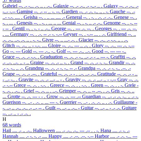
57 words
Gabriel
--. .- -... .-. .. . .-..
Galaxie
--. .- .-.. .- -..- .. .
Galaxy
--. .- .-.. .-
-..- -.--
Gaming
--. .- -- .. -. --.
Gardien
--. .- .-. -.. .. . -.
Gauche
--. .-
..- -.-. .... .
Geisha
--. . .. ... .... .-
General
--. . -. . .-. .- .-..
Genese
--. .
-. . ... .
Genesis
--. . -. . ... .. ...
Genial
--. . -. .. .- .-..
Genome
--. . -. --
- -- .
Gentil
--. . -. - .. .-..
George
--. . --- .-. --. .
Georges
--. . --- .-. --.
. ...
Germany
--. . .-. -- .- -. -.--
Geyser
--. . -.-- ... . .-.
Girlfriend
--. ..
.-. .-.. ..-. .-. .. . -. -..
Givre
--. .. ...- .-. .
Glacier
--. .-.. .- -.-. .. . .-.
Glitch
--. .-.. .. - -.-. ....
Gloire
--. .-.. --- .. .-. .
Glory
--. .-.. --- .-. -.--
Go
--. ---
Gold
--. --- .-.. -..
Golf
--. --- .-.. ..-.
Good
--. --- --- -..
Grace
--. .-. .- -.-. .
Graduation
--. .-. .- -.. ..- .- - .. --- -.
Graffiti
--. .-.
.- ..-. ..-. .. - ..
Graine
--. .-. .- .. -. .
Grand
--. .-. .- -. -..
Grandir
--. .-.
.- -. -.. .. .-.
Grandma
--. .-. .- -. -.. -- .-
Grandpa
--. .-. .- -. -.. .--. .-
Grape
--. .-. .- .--. .
Grateful
--. .-. .- - . ..-. ..- .-..
Gratitude
--. .-. .- - ..
- ..- -.. .
Gravite
--. .-. .- ...- .. - .
Gravity
--. .-. .- ...- .. - -.--
Gray
--. .-.
.- -.--
Grece
--. .-. . -.-. .
Greece
--. .-. . . -.-. .
Green
--. .-. . . -.
Grele
-
-. .-. . .-.. .
Grief
--. .-. .. . ..-.
Grimper
--. .-. .. -- .--. . .-.
Gris
--. .-. ..
...
Grotte
--. .-. --- - - .
Grow
--. .-. --- .--
Guardian
--. ..- .- .-. -.. .. .- -.
Guerison
--. ..- . .-. .. ... --- -.
Guerrier
--. ..- . .-. .-. .. . .-.
Guillaume
-
-. ..- .. .-.. .-.. .- ..- -- .
Guilt
--. ..- .. .-.. -
Guitar
--. ..- .. - .- .-.
Guitare
--. ..- .. - .- .-. .
H
68 words
Hail
.... .- .. .-..
Halloween
.... .- .-.. .-.. --- .-- . . -.
Hana
.... .- -. .-
Hannah
.... .- -. -. .- ....
Happy
.... .- .--. .--. -.--
Harbor
.... .- .-. -... ---