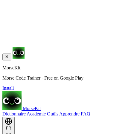
MorseKit
Morse Code Trainer · Free on Google Play
Install
MorseKit
Dictionnaire
Académie
Outils
Apprendre
FAQ
FR