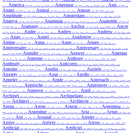
.. .
America
.- -- . .-. .. -.-. .-
Amerique
.- -- . .-. .. --.- ..- .
Ami
.- -- ..
Amira
.- -- .. .-. .-
Amiral
.- -- .. .-. .- .-..
Amour
.- -- --- ..- .-.
Amplitude
.- -- .--. .-.. .. - ..- -.. .
Amsterdam
.- -- ... - . .-. -.. .- --
Ananya
.- -. .- -. -.-- .-
Anastasia
.- -. .- ... - .- ... .. .-
Anatomie
.- -. .-
- --- -- .. .
Anatomy
.- -. .- - --- -- -.--
Anchor
.- -. -.-. .... --- .-.
Ancre
.- -. -.-. .-. .
Andre
.- -. -.. .-. .
Andres
.- -. -.. .-. . ...
Andrew
.- -. -.. .-.
. .--
Ange
.- -. --. .
Angel
.- -. --. . .-..
Angleterre
.- -. --. .-.. . - . .-. .-. .
Anime
.- -. .. -- .
Anna
.- -. -. .-
Anne
.- -. -. .
Annee
.- -. -. . .
Anniversaire
.- -. -. .. ...- . .-. ... .- .. .-. .
Anniversary
.- -. -. .. ...- . .-.
... .- .-. -.--
Annuler
.- -. -. ..- .-.. . .-.
Answer
.- -. ... .-- . .-.
Antenna
.- -. - . -. -. .-
Antenne
.- -. - . -. -. .
Anthony
.- -. - .... --- -. -.--
Antibody
.- -. - .. -... --- -.. -.--
Anticorps
.- -. - .. -.-. --- .-. .--. ...
Antoine
.- -. - --- .. -. .
Anubis
.- -. ..- -... .. ...
Anxiete
.- -. -..- .. . - .
Anxiety
.- -. -..- .. . - -.--
Aout
.- --- ..- -
Apollo
.- .--. --- .-.. .-.. ---
Appeler
.- .--. .--. . .-.. . .-.
Apple
.- .--. .--. .-.. .
Approach
.- .--. .--. .-.
--- .- -.-. ....
Approche
.- .--. .--. .-. --- -.-. .... .
Approuver
.- .--. .--. .-.
--- ..- ...- . .-.
Approve
.- .--. .--. .-. --- ...- .
April
.- .--. .-. .. .-..
Archipel
.- .-. -.-. .... .. .--. . .-..
Archipelago
.- .-. -.-. .... .. .--. . .-.. .- -
-. ---
Architect
.- .-. -.-. .... .. - . -.-. -
Architecte
.- .-. -.-. .... .. - . -.-. - .
Arena
.- .-. . -. .-
Arene
.- .-. . -. .
Argent
.- .-. --. . -. -
Argentina
.- .-.
--. . -. - .. -. .-
Argentine
.- .-. --. . -. - .. -. .
Aria
.- .-. .. .-
Arjun
.- .-. .-
-- ..- -.
Arn
.- .-. -.
Around
.- .-. --- ..- -. -..
Arreter
.- .-. .-. . - . .-.
Arrive
.- .-. .-. .. ...- .
Arriver
.- .-. .-. .. ...- . .-.
Arrow
.- .-. .-. --- .--
Artificial
.- .-. - .. ..-. .. -.-. .. .- .-..
Artificiel
.- .-. - .. ..-. .. -.-. .. . .-..