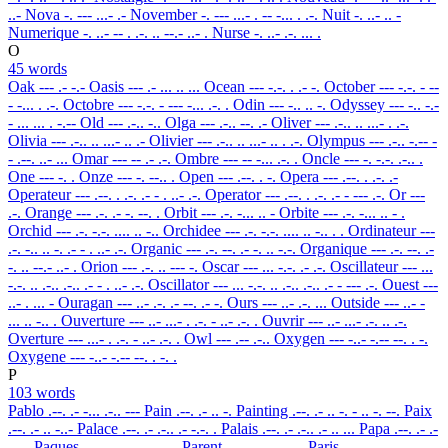
..-
Nova
-. --- ...- .-
November
-. --- ...- . -- -... . .-.
Nuit
-. ..- .. -
Numerique
-. ..- -- . .-. .. --.- ..- .
Nurse
-. ..- .-. ... .
O
45 words
Oak
--- .- -.-
Oasis
--- .- ... .. ...
Ocean
--- -.-. . .- -.
October
--- -.-. - --
- -... . .-.
Octobre
--- -.-. - --- -... .-. .
Odin
--- -.. .. -.
Odyssey
--- -.. -.-
- ... ... . -.--
Old
--- .-.. -..
Olga
--- .-.. --. .-
Oliver
--- .-.. .. ...- . .-.
Olivia
--- .-.. .. ...- .. .-
Olivier
--- .-.. .. ...- .. . .-.
Olympus
--- .-.. -.-- -
- .--. ..- ...
Omar
--- -- .- .-.
Ombre
--- -- -... .-. .
Oncle
--- -. -.-. .-.. .
One
--- -. .
Onze
--- -. --.. .
Open
--- .--. . -.
Opera
--- .--. . .-. .-
Operateur
--- .--. . .-. .- - . ..- .-.
Operator
--- .--. . .-. .- - --- .-.
Or
---
.-.
Orange
--- .-. .- -. --. .
Orbit
--- .-. -... .. -
Orbite
--- .-. -... .. - .
Orchid
--- .-. -.-. .... .. -..
Orchidee
--- .-. -.-. .... .. -.. . .
Ordinateur
---
.-. -.. .. -. .- - . ..- .-.
Organic
--- .-. --. .- -. .. -.-.
Organique
--- .-. --. .-
-. .. --.- ..- .
Orion
--- .-. .. --- -.
Oscar
--- ... -.-. .- .-.
Oscillateur
--- ...
-.-. .. .-.. .-.. .- - . ..- .-.
Oscillator
--- ... -.-. .. .-.. .-.. .- - --- .-.
Ouest
---
..- . ... -
Ouragan
--- ..- .-. .- --. .- -.
Ours
--- ..- .-. ...
Outside
--- ..- -
... .. -.. .
Ouverture
--- ..- ...- . .-. - ..- .-. .
Ouvrir
--- ..- ...- .-. .. .-.
Overture
--- ...- . .-. - ..- .-. .
Owl
--- .-- .-..
Oxygen
--- -..- -.-- --. . -.
Oxygene
--- -..- -.-- --. . -. .
P
103 words
Pablo
.--. .- -... .-.. ---
Pain
.--. .- .. -.
Painting
.--. .- .. -. - .. -. --.
Paix
.--. .- .. -..-
Palace
.--. .- .-.. .- -.-. .
Palais
.--. .- .-.. .- .. ...
Papa
.--. .- .-
-. .-
Paques
.--. .- --.- ..- . ...
Parent
.--. .- .-. . -. -
Paris
.--. .- .-. .. ...