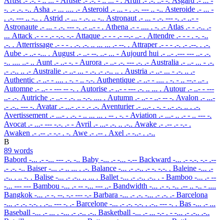
Artist
.- .-. - .. ... -
Artiste
.- .-. - .. ... - .
Arun
.- .-. ..- -.
Asgard
.- ... -
-. .- .-. -..
Asha
.- ... .... .-
Asteroid
.- ... - . .-. --- .. -..
Asteroide
.- ... -
. .-. --- .. -.. .
Astrid
.- ... - .-. .. -..
Astronaut
.- ... - .-. --- -. .- ..- -
Astronaute
.- ... - .-. --- -. .- ..- - .
Athena
.- - .... . -. .-
Atlas
.- - .-.. .-
...
Attack
.- - - .- -.-. -.-
Attaque
.- - - .- --.- ..- .
Attendre
.- - - . -. -..
.-. .
Atterrissage
.- - - . .-. .-. .. ... ... .- --. .
Attraper
.- - - .-. .- .--. . .-.
Aube
.- ..- -... .
August
.- ..- --. ..- ... -
Aujourd hui
.- ..- .--- --- ..- .-.
-.. .... ..- ..
Aunt
.- ..- -. -
Aurora
.- ..- .-. --- .-. .-
Australia
.- ..- ... - .-.
.- .-.. .. .-
Australie
.- ..- ... - .-. .- .-.. .. .
Austria
.- ..- ... - .-. .. .-
Authentic
.- ..- - .... . -. - .. -.-.
Authentique
.- ..- - .... . -. - .. --.- ..- .
Automne
.- ..- - --- -- -. .
Autorise
.- ..- - --- .-. .. ... .
Autour
.- ..- - ---
..- .-.
Autriche
.- ..- - .-. .. -.-. .... .
Autumn
.- ..- - ..- -- -.
Avalon
.- ...-
.- .-.. --- -.
Avatar
.- ...- .- - .- .-.
Aventurier
.- ...- . -. - ..- .-. .. . .-.
Avertissement
.- ...- . .-. - .. ... ... . -- . -. -
Aviation
.- ...- .. .- - .. --- -.
Avocat
.- ...- --- -.-. .- -
Avril
.- ...- .-. .. .-..
Awake
.- .-- .- -.- .
Awaken
.- .-- .- -.- . -.
Awe
.- .-- .
Axel
.- -..- . .-..
B
89 words
Babord
-... .- -... --- .-. -..
Baby
-... .- -... -.--
Backward
-... .- -.-. -.- .--
.- .-. -..
Baiser
-... .- .. ... . .-.
Balance
-... .- .-.. .- -. -.-. .
Baleine
-... .-
.-.. . .. -. .
Balise
-... .- .-.. .. ... .
Ballet
-... .- .-.. .-.. . -
Bamboo
-... .- --
-... --- ---
Bambou
-... .- -- -... --- ..-
Bandwidth
-... .- -. -.. .-- .. -.. - ....
Bangkok
-... .- -. --. -.- --- -.-
Barbara
-... .- .-. -... .- .-. .-
Barcelona
-... .- .-. -.-. . .-.. --- -. .-
Barcelone
-... .- .-. -.-. . .-.. --- -. .
Bas
-... .- ...
Baseball
-... .- ... . -... .- .-.. .-..
Basketball
-... .- ... -.- . - -... .- .-.. .-..