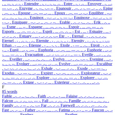
. .. --. -. .- -. -
Entendre
. -. - . -. -.. .-. .
Entre
. -. - .-. .
Envoyer
. -. ...-
--- -.-- . .-.
Enzyme
. -. --.. -.-- -- .
Epanouir
. .--. .- -. --- ..- .. .-.
Epine
. .--. .. -. .
Epouse
. .--. --- ..- ... .
Epoux
. .--. --- ..- -..-
Equilibre
. --.-
..- .. .-.. .. -... .-. .
Equinox
. --.- ..- .. -. --- -..-
Equinoxe
. --.- ..- .. -. --
- -..- .
Equipage
. --.- ..- .. .--. .- --. .
Erable
. .-. .- -... .-.. .
Erik
. .-. ..
-.-
Esme
. ... -- .
Espagne
. ... .--. .- --. -. .
Espoir
. ... .--. --- .. .-.
Esports
. ... .--. --- .-. - ...
Esprit
. ... .--. .-. .. -
Est
. ... -
Estuaire
. ... -
..- .- .. .-. .
Estuary
. ... - ..- .- .-. -.--
Ete
. - .
Eternal
. - . .-. -. .- .-..
Eternel
. - . .-. -. . .-..
Eternite
. - . .-. -. .. - .
Eternity
. - . .-. -. .. - -.--
Ethan
. - .... .- -.
Etienne
. - .. . -. -. .
Etoile
. - --- .. .-.. .
Etroit
. - .-. --
- .. -
Eunji
. ..- -. .--- ..
Euphoria
. ..- .--. .... --- .-. .. .-
Euphorie
. ..- .-
-. .... --- .-. .. .
Evacuation
. ...- .- -.-. ..- .- - .. --- -.
Eveille
. ...- . .. .-..
.-.. .
Eveiller
. ...- . .. .-.. .-.. . .-.
Evelyn
. ...- . .-.. -.-- -.
Evening
. ...- .
-. .. -. --.
Evoluer
. ...- --- .-.. ..- . .-.
Evolve
. ...- --- .-.. ...- .
Excalibur
. -..- -.-. .- .-.. .. -... ..- .-.
Exhale
. -..- .... .- .-.. .
Exode
. -..- --- -.. .
Exodus
. -..- --- -.. ..- ...
Expirer
. -..- .--. .. .-. . .-.
Explorateur
. -..- .-
-. .-.. --- .-. .- - . ..- .-.
Explore
. -..- .--. .-.. --- .-. .
Explorer
. -..- .--.
.-.. --- .-. . .-.
Extase
. -..- - .- ... .
Exterieur
. -..- - . .-. .. . ..- .-.
F
85 words
Faible
..-. .- .. -... .-.. .
Faith
..-. .- .. - ....
Falaise
..-. .- .-.. .- .. ... .
Falcon
..-. .- .-.. -.-. --- -.
Fall
..-. .- .-.. .-..
Famille
..-. .- -- .. .-.. .-.. .
Family
..-. .- -- .. .-.. -.--
Far
..-. .- .-.
Farewell
..-. .- .-. . .-- . .-.. .-..
Fast
..-. .- ... -
Father
..-. .- - .... . .-.
Fatima
..-. .- - .. -- .-
Faucon
..-. .-
..- -.-. --- -.
Fearless
..-. . .- .-. .-.. . ... ...
Feather
..-. . .- - .... . .-.