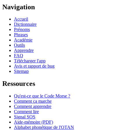
Navigation
Accueil
Dictionnaire
Prénoms
Phrases
Académie
Outils
Apprendre
FAQ
Télécharger l'app
Avis et rapport de bug
Sitemap
Ressources
Qu'est-ce que le Code Morse ?
Comment ça marche
Comment apprendre
Comment lire
Signal SOS
Aide-mémoire (PDF)
Alphabet phonétique de l'OTAN