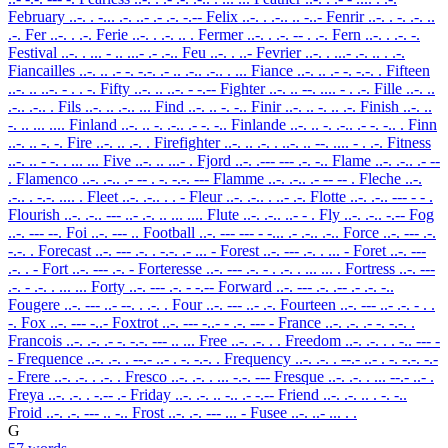
February
..-. . -... .-. ..- .- .-. -.--
Felix
..-. . .-.. .. -..-
Fenrir
..-. . -. .-. ..
.-.
Fer
..-. . .-.
Ferie
..-. . .-. .. .
Fermer
..-. . .-. -- . .-.
Fern
..-. . .-. -.
Festival
..-. . ... - .. ...- .- .-..
Feu
..-. . ..-
Fevrier
..-. . ...- .-. .. . .-.
Fiancailles
..-. .. .- -. -.-. .- .. .-.. .-.. . ...
Fiance
..-. .. .- -. -.-. .
Fifteen
..-. .. ..-. - . . -.
Fifty
..-. .. ..-. - -.--
Fighter
..-. .. --. .... - . .-.
Fille
..-. ..
.-.. .-.. .
Fils
..-. .. .-.. ...
Find
..-. .. -. -..
Finir
..-. .. -. .. .-.
Finish
..-. ..
-. .. ... ....
Finland
..-. .. -. .-.. .- -. -..
Finlande
..-. .. -. .-.. .- -. -.. .
Finn
..-. .. -. -.
Fire
..-. .. .-. .
Firefighter
..-. .. .-. . ..-. .. --. .... - . .-.
Fitness
..-. .. - -. . ... ...
Five
..-. .. ...- .
Fjord
..-. .--- --- .-. -..
Flame
..-. .-.. .- --
.
Flamenco
..-. .-.. .- -- . -. -.-. ---
Flamme
..-. .-.. .- -- -- .
Fleche
..-.
.-.. . -.-. .... .
Fleet
..-. .-.. . . -
Fleur
..-. .-.. . ..- .-.
Flotte
..-. .-.. --- - - .
Flourish
..-. .-.. --- ..- .-. .. ... ....
Flute
..-. .-.. ..- - .
Fly
..-. .-.. -.--
Fog
..-. --- --.
Foi
..-. --- ..
Football
..-. --- --- - -... .- .-.. .-..
Force
..-. --- .-.
-.-. .
Forecast
..-. --- .-. . -.-. .- ... -
Forest
..-. --- .-. . ... -
Foret
..-. ---
.-. . -
Fort
..-. --- .-. -
Forteresse
..-. --- .-. - . .-. . ... ... .
Fortress
..-. ---
.-. - .-. . ... ...
Forty
..-. --- .-. - -.--
Forward
..-. --- .-. .-- .- .-. -..
Fougere
..-. --- ..- --. . .-. .
Four
..-. --- ..- .-.
Fourteen
..-. --- ..- .-. - . .
-.
Fox
..-. --- -..-
Foxtrot
..-. --- -..- - .-. --- -
France
..-. .-. .- -. -.-. .
Francois
..-. .-. .- -. -.-. --- .. ...
Free
..-. .-. . .
Freedom
..-. .-. . . -.. --- -
-
Frequence
..-. .-. . --.- ..- . -. -.-. .
Frequency
..-. .-. . --.- ..- . -. -.-. -.-
-
Frere
..-. .-. . .-. .
Fresco
..-. .-. . ... -.-. ---
Fresque
..-. .-. . ... --.- ..- .
Freya
..-. .-. . -.-- .-
Friday
..-. .-. .. -.. .- -.--
Friend
..-. .-. .. . -. -..
Froid
..-. .-. --- .. -..
Frost
..-. .-. --- ... -
Fusee
..-. ..- ... . .
G