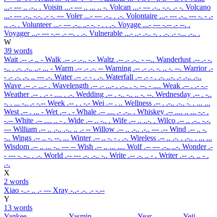
...- --- .. .-.. .
Voisin
...- --- .. ... .. -.
Volcan
...- --- .-.. -.-. .- -.
Volcano
...- --- .-.. -.-. .- -. ---
Voler
...- --- .-.. . .-.
Volontaire
...- --- .-.. --- -. - .-
.. .-. .
Volunteer
...- --- .-.. ..- -. - . . .-.
Voyage
...- --- -.-- .- --. .
Voyager
...- --- -.-- .- --. . .-.
Vulnerable
...- ..- .-.. -. . .-. .- -... .-.. .
W
39 words
Wait
.-- .- .. -
Walk
.-- .- .-.. -.-
Waltz
.-- .- .-.. - --..
Wanderlust
.-- .- -.
-.. . .-. .-.. ..- ... -
Warm
.-- .- .-. --
Warning
.-- .- .-. -. .. -. --.
Warrior
.-
- .- .-. .-. .. --- .-.
Water
.-- .- - . .-.
Waterfall
.-- .- - . .-. ..-. .- .-.. .-..
Wave
.-- .- ...- .
Wavelength
.-- .- ...- . .-.. . -. --. - ....
Weak
.-- . .- -.-
Weather
.-- . .- - .... . .-.
Wedding
.-- . -.. -.. .. -. --.
Wednesday
.-- . -..
-. . ... -.. .- -.--
Week
.-- . . -.-
Wei
.-- . ..
Wellness
.-- . .-.. .-.. -. . ... ...
West
.-- . ... -
Wet
.-- . -
Whale
.-- .... .- .-.. .
Whiskey
.-- .... .. ... -.- .
-.--
White
.-- .... .. - .
Wide
.-- .. -.. .
Wife
.-- .. ..-. .
Wilco
.-- .. .-.. -.-.
---
William
.-- .. .-.. .-.. .. .- --
Willow
.-- .. .-.. .-.. --- .--
Wind
.-- .. -.
-..
Wings
.-- .. -. --. ...
Winter
.-- .. -. - . .-.
Wireless
.-- .. .-. . .-.. . ... ...
Wisdom
.-- .. ... -.. --- --
Wish
.-- .. ... ....
Wolf
.-- --- .-.. ..-.
Wonder
.-
- --- -. -.. . .-.
World
.-- --- .-. .-.. -..
Write
.-- .-. .. - .
Writer
.-- .-. .. - .
.-.
X
2 words
Xiao
-..- .. .- ---
Xray
-..- .-. .- -.--
Y
13 words
Yankee
-.-- .- -. -.- . .
Yasmin
-.-- .- ... -- .. -.
Year
-.-- . .- .-.
Yeji
-.-- .