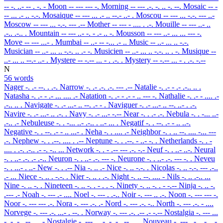
-- -. ..- -- . -. -
Moon
-- --- --- -.
Morning
-- --- .-. -. .. -. --.
Mosaic
-- -
-- ... .- .. -.-.
Mosaique
-- --- ... .- .. --.- ..- .
Moscou
-- --- ... -.-. --- ..-
Moscow
-- --- ... -.-. --- .--
Mother
-- --- - .... . .-.
Mouille
-- --- ..- ..
.-.. .-.. .
Mountain
-- --- ..- -. - .- .. -.
Mousson
-- --- ..- ... ... --- -.
Move
-- --- ...- .
Mumbai
-- ..- -- -... .- ..
Music
-- ..- ... .. -.-.
Musician
-- ..- ... .. -.-. .. .- -.
Musicien
-- ..- ... .. -.-. .. . -.
Musique
--
..- ... .. --.- ..- .
Mystere
-- -.-- ... - . .-. .
Mystery
-- -.-- ... - . .-. -.--
N
56 words
Nager
-. .- --. . .-.
Narrow
-. .- .-. .-. --- .--
Natalie
-. .- - .- .-.. .. .
Natasha
-. .- - .- ... .... .-
Natation
-. .- - .- - .. --- -.
Nathalie
-. .- - .... .-
.-.. .. .
Navigate
-. .- ...- .. --. .- - .
Naviguer
-. .- ...- .. --. ..- . .-.
Navire
-. .- ...- .. .-. .
Navy
-. .- ...- -.--
Near
-. . .- .-.
Nebula
-. . -... ..-
.-.. .-
Nebuleuse
-. . -... ..- .-.. . ..- ... .
Negatif
-. . --. .- - .. ..-.
Negative
-. . --. .- - .. ...- .
Neha
-. . .... .-
Neighbor
-. . .. --. .... -... ---
.-.
Nephew
-. . .--. .... . .--
Neptune
-. . .--. - ..- -. .
Netherlands
-. . -
.... . .-. .-.. .- -. -.. ...
Network
-. . - .-- --- .-. -.-
Neuf
-. . ..- ..-.
Neural
-. . ..- .-. .- .-..
Neuron
-. . ..- .-. --- -.
Neurone
-. . ..- .-. --- -. .
Neveu
-. . ...- . ..-
New
-. . .--
Nia
-. .. .-
Nice
-. .. -.-. .
Nicolas
-. .. -.-. --- .-..
.- ...
Niece
-. .. . -.-. .
Nier
-. .. . .-.
Night
-. .. --. .... -
Nils
-. .. .-.. ...
Nine
-. .. -. .
Nineteen
-. .. -. . - . . -.
Ninety
-. .. -. . - -.--
Ninja
-. .. -.
.--- .-
Noah
-. --- .- ....
Noel
-. --- . .-..
Noir
-. --- .. .-.
Noon
-. --- --- -.
Noor
-. --- --- .-.
Nora
-. --- .-. .-
Nord
-. --- .-. -..
North
-. --- .-. - ....
Norvege
-. --- .-. ...- . --. .
Norway
-. --- .-. .-- .- -.--
Nostalgia
-. --- ...
- .- .-.. --. .. .-
Nostalgie
-. --- ... - .- .-.. --. .. .
Nouveau
-. --- ..- ...- . .-