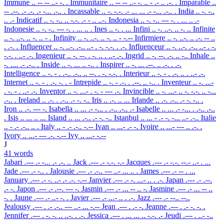
Immune
.. -- -- ..- -. .
Immunitaire
.. -- -- ..- -. .. - .- .. .-. .
Imparable
..
-- .--. .- .-. .- -... .-.. .
Incassable
.. -. -.-. .- ... ... .- -... .-.. .
India
.. -. -..
.. .-
Indicatif
.. -. -.. .. -.-. .- - .. ..-.
Indonesia
.. -. -.. --- -. . ... .. .-
Indonesie
.. -. -.. --- -. . ... .. .
Ines
.. -. . ...
Infini
.. -. ..-. .. -. ..
Infinite
.. -. ..-. .. -. .. - .
Infinity
.. -. ..-. .. -. .. - -.--
Infirmiere
.. -. ..-. .. .-. -- ..
. .-. .
Influencer
.. -. ..-. .-.. ..- . -. -.-. . .-.
Influenceur
.. -. ..-. .-.. ..- . -.
-.-. . ..- .-.
Ingenieur
.. -. --. . -. .. . ..- .-.
Ingrid
.. -. --. .-. .. -..
Inhale
..
-. .... .- .-.. .
Inside
.. -. ... .. -.. .
Inspirer
.. -. ... .--. .. .-. . .-.
Intelligence
.. -. - . .-.. .-.. .. --. . -. -.-. .
Interieur
.. -. - . .-. .. . ..- .-.
Internet
.. -. - . .-. -. . -
Intrepide
.. -. - .-. . .--. .. -.. .
Inventeur
.. -. ...-
. -. - . ..- .-.
Inventor
.. -. ...- . -. - --- .-.
Invincible
.. -. ...- .. -. -.-. .. -...
.-.. .
Ireland
.. .-. . .-.. .- -. -..
Iris
.. .-. .. ...
Irlande
.. .-. .-.. .- -. -.. .
Iron
.. .-. --- -.
Isabella
.. ... .- -... . .-.. .-.. .-
Isabelle
.. ... .- -... . .-.. .-..
.
Isis
.. ... .. ...
Island
.. ... .-.. .- -. -..
Istanbul
.. ... - .- -. -... ..- .-..
Italie
.. - .- .-.. .. .
Italy
.. - .- .-.. -.--
Ivan
.. ...- .- -.
Ivoire
.. ...- --- .. .-. .
Ivory
.. ...- --- .-. -.--
Ivy
.. ...- -.--
J
41 words
Jabari
.--- .- -... .- .-. ..
Jack
.--- .- -.-. -.-
Jacques
.--- .- -.-. --.- ..- . ...
Jade
.--- .- -.. .
Jalousie
.--- .- .-.. --- ..- ... .. .
James
.--- .- -- . ...
January
.--- .- -. ..- .- .-. -.--
Janvier
.--- .- -. ...- .. . .-.
Japan
.--- .- .--.
.- -.
Japon
.--- .- .--. --- -.
Jasmin
.--- .- ... -- .. -.
Jasmine
.--- .- ... -- ..
-. .
Jaune
.--- .- ..- -. .
Javier
.--- .- ...- .. . .-.
Jazz
.--- .- --.. --..
Jealousy
.--- . .- .-.. --- ..- ... -.--
Jean
.--- . .- -.
Jeanne
.--- . .- -. -. .
Jennifer
.--- . -. -. .. ..-. . .-.
Jessica
.--- . ... ... .. -.-. .-
Jeudi
.--- . ..- -..