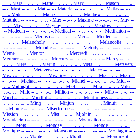
--- -.
Mars
-- .- .-. ...
Marte
-- .- .-. - .
Mary
-- .- .-. -.--
Mason
-- .- ... -
-- -.
Mast
-- .- ... -
Mat
-- .- -
Materiel
-- .- - . .-. .. . .-..
Matias
-- .- - ..
.- ...
Matin
-- .- - .. -.
Matrix
-- .- - .-. .. -..-
Matthew
-- .- - - .... . .--
Matthieu
-- .- - - .... .. . ..-
Max
-- .- -..-
Maxime
-- .- -..- .. -- .
May
--
.- -.--
Maya
-- .- -.-- .-
Mayday
-- .- -.-- -.. .- -.--
Meadow
-- . .- -.. ---
.--
Medecin
-- . -.. . -.-. .. -.
Medical
-- . -.. .. -.-. .- .-..
Meditation
-- .
-.. .. - .- - .. --- -.
Medusa
-- . -.. ..- ... .-
Mei
-- . ..
Meilleur
-- . .. .-..
.-.. . ..- .-.
Melancholy
-- . .-.. .- -. -.-. .... --- .-.. -.--
Melancolie
-- . .-..
.- -. -.-. --- .-.. .. .
Melodie
-- . .-.. --- -.. .. .
Melody
-- . .-.. --- -.. -.--
Meme
-- . -- .
Mentor
-- . -. - --- .-.
Mercredi
-- . .-. -.-. .-. . -.. ..
Mercure
-- . .-. -.-. ..- .-. .
Mercury
-- . .-. -.-. ..- .-. -.--
Mercy
-- . .-.
-.-. -.--
Mere
-- . .-. .
Merlin
-- . .-. .-.. .. -.
Metal
-- . - .- .-..
Metavers
-
- . - .- ...- . .-. ...
Metaverse
-- . - .- ...- . .-. ... .
Meteo
-- . - . ---
Mexico
-- . -..- .. -.-. ---
Mexique
-- . -..- .. --.- ..- .
Mia
-- .. .-
Miami
-
- .. .- -- ..
Michael
-- .. -.-. .... .- . .-..
Michel
-- .. -.-. .... . .-..
Midi
-- ..
-.. ..
Midnight
-- .. -.. -. .. --. .... -
Miel
-- .. . .-..
Mike
-- .. -.- .
Miles
--
.. .-.. . ...
Mille
-- .. .-.. .-.. .
Million
-- .. .-.. .-.. .. --- -.
Milo
-- .. .-.. ---
Mind
-- .. -. -..
Mindful
-- .. -. -.. ..-. ..- .-..
Mindfulness
-- .. -. -.. ..-.
..- .-.. -. . ... ...
Ming
-- .. -. --.
Minjun
-- .. -. .--- ..- -.
Minuit
-- .. -. ..-
.. -
Minute
-- .. -. ..- - .
Misericorde
-- .. ... . .-. .. -.-. --- .-. -.. .
Mission
-- .. ... ... .. --- -.
Mist
-- .. ... -
Mjolnir
-- .--- --- .-.. -. .. .-.
Modulacion
-- --- -.. ..- .-.. .- -.-. .. --- -.
Modulation
-- --- -.. ..- .-.. .- -
.. --- -.
Mois
-- --- .. ...
Monday
-- --- -. -.. .- -.--
Monde
-- --- -. -.. .
Monique
-- --- -. .. --.- ..- .
Monsoon
-- --- -. ... --- --- -.
Montagne
-- -
-- -. - .- --. -. .
Monter
-- --- -. - . .-.
Month
-- --- -. - ....
Monument
-- -