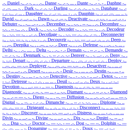
.-.
Daniel
-.. .- -. .. . .-..
Danse
-.. .- -. ... .
Dante
-.. .- -. - .
Daphne
-..
.- .--. .... -. .
Dark
-.. .- .-. -.-
Darling
-.. .- .-. .-.. .. -. --.
Database
-.. .-
- .- -... .- ... .
Daughter
-.. .- ..- --. .... - . .-.
Dauphin
-.. .- ..- .--. .... .. -.
David
-.. .- ...- .. -..
Dawn
-.. .- .-- -.
Deactivate
-.. . .- -.-. - .. ...- .- - .
Debuter
-.. . -... ..- - . .-.
December
-.. . -.-. . -- -... . .-.
Decembre
-.. .
-.-. . -- -... .-. .
Deck
-.. . -.-. -.-
Decoder
-.. . -.-. --- -.. . .-.
Decodeur
-.. . -.-. --- -.. . ..- .-.
Decollage
-.. . -.-. --- .-.. .-.. .- --. .
Deconnecter
-.. . -.-. --- -. -. . -.-. - . .-.
Decouvrir
-.. . -.-. --- ..- ...- .-. .. .-.
Deep
-..
. . .--.
Deepika
-.. . . .--. .. -.- .-
Deer
-.. . . .-.
Defense
-.. . ..-. . -. ... .
Delhi
-.. . .-.. .... ..
Delta
-.. . .-.. - .-
Demain
-.. . -- .- .. -.
Demande
-..
. -- .- -. -.. .
Denmark
-.. . -. -- .- .-. -.-
Denver
-.. . -. ...- . .-.
Deny
-.. .
-. -.--
Depart
-.. . .--. .- .-. -
Departure
-.. . .--. .- .-. - ..- .-. .
Deploy
-..
. .--. .-.. --- -.--
Deployer
-.. . .--. .-.. --- -.-- . .-.
Desactiver
-.. . ... .-
-.-. - .. ...- . .-.
Desert
-.. . ... . .-. -
Desir
-.. . ... .. .-.
Destin
-.. . ... - ..
-.
Destiny
-.. . ... - .. -. -.--
Detective
-.. . - . -.-. - .. ...- .
Detox
-.. . - --
- -..-
Detresse
-.. . - .-. . ... ... .
Deuil
-.. . ..- .. .-..
Deux
-.. . ..- -..-
Devotion
-.. . ...- --- - .. --- -.
Diagnosis
-.. .. .- --. -. --- ... .. ...
Diagnostic
-.. .. .- --. -. --- ... - .. -.-.
Diamant
-.. .. .- -- .- -. -
Diamond
-.. .. .- -- --- -. -..
Diego
-.. .. . --. ---
Diffusion
-.. .. ..-. ..-. ..- ... .. --- -.
Digital
-.. .. --. .. - .- .-..
Dimanche
-.. .. -- .- -. -.-. .... .
Diplome
-.. ..
.--. .-.. --- -- .
Dirigeant
-.. .. .-. .. --. . .- -. -
Disconnect
-.. .. ... -.-. ---
-. -. . -.-. -
Discover
-.. .. ... -.-. --- ...- . .-.
Distress
-.. .. ... - .-. . ... ...
Divin
-.. .. ...- .. -.
Divine
-.. .. ...- .. -. .
Dix
-.. .. -..-
Dmitri
-.. -- .. -
.-. ..
Dna
-.. -. .-
Doctor
-.. --- -.-. - --- .-.
Dog
-.. --- --.
Dolphin
-.. ---
.-.. .--. .... .. -.
Dopamine
-.. --- .--. .- -- .. -. .
Doux
-.. --- ..- -..-