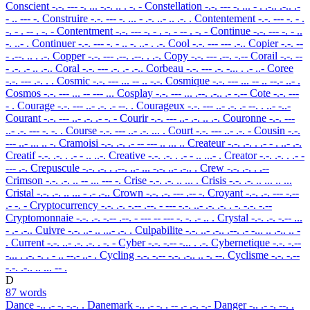
Conscient
-.-. --- -. ... -.-. .. . -. -
Constellation
-.-. --- -. ... - . .-.. .-.. .-
- .. --- -.
Construire
-.-. --- -. ... - .-. ..- .. .-. .
Contentement
-.-. --- -. - .
-. - . -- . -. -
Contentment
-.-. --- -. - . -. - -- . -. -
Continue
-.-. --- -. - ..
-. ..- .
Continuer
-.-. --- -. - .. -. ..- . .-.
Cool
-.-. --- --- .-..
Copier
-.-. --
- .--. .. . .-.
Copper
-.-. --- .--. .--. . .-.
Copy
-.-. --- .--. -.--
Corail
-.-. --
- .-. .- .. .-..
Coral
-.-. --- .-. .- .-..
Corbeau
-.-. --- .-. -... . .- ..-
Coree
-.-. --- .-. . .
Cosmic
-.-. --- ... -- .. -.-.
Cosmique
-.-. --- ... -- .. --.- ..- .
Cosmos
-.-. --- ... -- --- ...
Cosplay
-.-. --- ... .--. .-.. .- -.--
Cote
-.-. ---
- .
Courage
-.-. --- ..- .-. .- --. .
Courageux
-.-. --- ..- .-. .- --. . ..- -..-
Courant
-.-. --- ..- .-. .- -. -
Courir
-.-. --- ..- .-. .. .-.
Couronne
-.-. ---
..- .-. --- -. -. .
Course
-.-. --- ..- .-. ... .
Court
-.-. --- ..- .-. -
Cousin
-.-.
--- ..- ... .. -.
Cramoisi
-.-. .-. .- -- --- .. ... ..
Createur
-.-. .-. . .- - . ..- .-.
Creatif
-.-. .-. . .- - .. ..-.
Creative
-.-. .-. . .- - .. ...- .
Creator
-.-. .-. . .- -
--- .-.
Crepuscule
-.-. .-. . .--. ..- ... -.-. ..- .-.. .
Crew
-.-. .-. . .--
Crimson
-.-. .-. .. -- ... --- -.
Crise
-.-. .-. .. ... .
Crisis
-.-. .-. .. ... .. ...
Cristal
-.-. .-. .. ... - .- .-..
Crown
-.-. .-. --- .-- -.
Croyant
-.-. .-. --- -.--
.- -. -
Cryptocurrency
-.-. .-. -.-- .--. - --- -.-. ..- .-. .-. . -. -.-. -.--
Cryptomonnaie
-.-. .-. -.-- .--. - --- -- --- -. -. .- .. .
Crystal
-.-. .-. -.-- ...
- .- .-..
Cuivre
-.-. ..- .. ...- .-. .
Culpabilite
-.-. ..- .-.. .--. .- -... .. .-.. .. -
.
Current
-.-. ..- .-. .-. . -. -
Cyber
-.-. -.-- -... . .-.
Cybernetique
-.-. -.--
-... . .-. -. . - .. --.- ..- .
Cycling
-.-. -.-- -.-. .-.. .. -. --.
Cyclisme
-.-. -.--
-.-. .-.. .. ... -- .
D
87 words
Dance
-.. .- -. -.-. .
Danemark
-.. .- -. . -- .- .-. -.-
Danger
-.. .- -. --. .