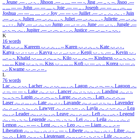
..
Jeune
.--- . ..- -. .
Jihoon
.--- .. .... --- --- -.
Jing
.--- .. -. --.
Jisoo
.---
.. ... --- ---
John
.--- --- .... -.
Joie
.--- --- .. .
Joseph
.--- --- ... . .--. ....
Joshua
.--- --- ... .... ..- .-
Joy
.--- --- -.--
Juillet
.--- ..- .. .-.. .-.. . -
Juin
.--- ..- .. -.
Julien
.--- ..- .-.. .. . -.
Juliet
.--- ..- .-.. .. . -
Juliette
.--- ..- .-..
.. . - - .
July
.--- ..- .-.. -.--
Jump
.--- ..- -- .--.
June
.--- ..- -. .
Jungle
.---
..- -. --. .-.. .
Jupiter
.--- ..- .--. .. - . .-.
Justice
.--- ..- ... - .. -.-. .
K
16 words
Kai
-.- .- ..
Kareem
-.- .- .-. . . --
Karen
-.- .- .-. . -.
Kate
-.- .- - .
Katya
-.- .- - -.-- .-
Kavya
-.- .- ...- -.-- .-
Kenji
-.- . -. .--- ..
Kevin
-.- .
...- .. -.
Khalid
-.- .... .- .-.. .. -..
Kilo
-.- .. .-.. ---
Kindness
-.- .. -. -.. -.
. ... ...
King
-.- .. -. --.
Kiss
-.- .. ... ...
Kofi
-.- --- ..-. ..
Korea
-.- --- .-.
. .-
Kwame
-.- .-- .- -- .
L
76 words
Lac
.-.. .- -.-.
Lacher
.-.. .- -.-. .... . .-.
Lagon
.-.. .- --. --- -.
Lagoon
.-..
.- --. --- --- -.
Lake
.-.. .- -.- .
Lancer
.-.. .- -. -.-. . .-.
Landing
.-.. .- -.
-.. .. -. --.
Lapin
.-.. .- .--. .. -.
Large
.-.. .- .-. --. .
Lars
.-.. .- .-. ...
Laser
.-.. .- ... . .-.
Late
.-.. .- - .
Lavande
.-.. .- ...- .- -. -.. .
Lavender
.-.. .- ...- . -. -.. . .-.
Lawyer
.-.. .- .-- -.-- . .-.
Layla
.-.. .- -.-- .-.. .-
Lea
.-.. . .-
Leader
.-.. . .- -.. . .-.
Leave
.-.. . .- ...- .
Left
.-.. . ..-. -
Legend
.-.. . --. . -. -..
Legende
.-.. . --. . -. -.. .
Lei
.-.. . ..
Leila
.-.. . .. .-.. .-
Lemon
.-.. . -- --- -.
Lent
.-.. . -. -
Leo
.-.. . ---
Liam
.-.. .. .- --
Liberation
.-.. .. -... . .-. .- - .. --- -.
Liberte
.-.. .. -... . .-. - .
Libre
.-.. ..
-... .-. .
Lien
.-.. .. . -.
Lieutenant
.-.. .. . ..- - . -. .- -. -
Life
.-.. .. ..-. .