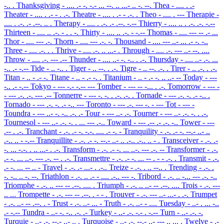
-.. .
Thanksgiving
- .... .- -. -.- ... --. .. ...- .. -. --.
Thea
- .... . .-
Theater
- .... . .- - . .-.
Theatre
- .... . .- - .-. .
Theo
- .... . ---
Therapie
-
.... . .-. .- .--. .. .
Therapy
- .... . .-. .- .--. -.--
Thierry
- .... .. . .-. .-. -.--
Thirteen
- .... .. .-. - . . -.
Thirty
- .... .. .-. - -.--
Thomas
- .... --- -- .- ...
Thor
- .... --- .-.
Thorn
- .... --- .-. -.
Thousand
- .... --- ..- ... .- -. -..
Three
- .... .-. . .
Thrive
- .... .-. .. ...- .
Through
- .... .-. --- ..- --. ....
Throw
- .... .-. --- .--
Thunder
- .... ..- -. -.. . .-.
Thursday
- .... ..- .-. ...
-.. .- -.--
Tide
- .. -.. .
Tiger
- .. --. . .-.
Tigre
- .. --. .-. .
Tirer
- .. .-. . .-.
Titan
- .. - .- -.
Titane
- .. - .- -. .
Titanium
- .. - .- -. .. ..- --
Today
- ---
-.. .- -.--
Tokyo
- --- -.- -.-- ---
Tomber
- --- -- -... . .-.
Tomorrow
- --- -
- --- .-. .-. --- .--
Tonnerre
- --- -. -. . .-. .-. .
Tornade
- --- .-. -. .- -.. .
Tornado
- --- .-. -. .- -.. ---
Toronto
- --- .-. --- -. - ---
Tot
- --- -
Toundra
- --- ..- -. -.. .-. .-
Tour
- --- ..- .-.
Tourner
- --- ..- .-. -. . .-.
Tournesol
- --- ..- .-. -. . ... --- .-..
Toward
- --- .-- .- .-. -..
Tower
- ---
.-- . .-.
Tranchant
- .-. .- -. -.-. .... .- -. -
Tranquility
- .-. .- -. --.- ..- ..
.-.. .. - -.--
Tranquillite
- .-. .- -. --.- ..- .. .-.. .-.. .. - .
Transceiver
- .-. .-
-. ... -.-. . .. ...- . .-.
Transform
- .-. .- -. ... ..-. --- .-. --
Transformer
- .-.
.- -. ... ..-. --- .-. -- . .-.
Transmettre
- .-. .- -. ... -- . - - .-. .
Transmit
- .-.
.- -. ... -- .. -
Travel
- .-. .- ...- . .-..
Treize
- .-. . .. --.. .
Trending
- .-. .
-. -.. .. -. --.
Triathlon
- .-. .. .- - .... .-.. --- -.
Tribord
- .-. .. -... --- .-. -..
Triomphe
- .-. .. --- -- .--. .... .
Triumph
- .-. .. ..- -- .--. ....
Trois
- .-. ---
.. ...
Trompette
- .-. --- -- .--. . - - .
Trouver
- .-. --- ..- ...- . .-.
Trumpet
- .-. ..- -- .--. . -
Trust
- .-. ..- ... -
Truth
- .-. ..- - ....
Tuesday
- ..- . ... -..
.- -.--
Tundra
- ..- -. -.. .-. .-
Turkey
- ..- .-. -.- . -.--
Turn
- ..- .-. -.
Turquie
- ..- .-. --.- ..- .. .
Turquoise
- ..- .-. --.- ..- --- .. ... .
Twelve
- .-