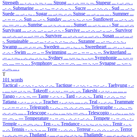
Strength
... - .-. . -. --. - ....
Strong
... - .-. --- -. --.
Stupeur
... - ..- .--. .
..- .-.
Submarine
... ..- -... -- .- .-. .. -. .
Sucre
... ..- -.-. .-. .
Sud
... ..- -..
Suede
... ..- . -.. .
Sugar
... ..- --. .- .-.
Suisse
... ..- .. ... ... .
Summer
...
..- -- -- . .-.
Sun
... ..- -.
Sunday
... ..- -. -.. .- -.--
Sunflower
... ..- -. ..-.
.-.. --- .-- . .-.
Sunrise
... ..- -. .-. .. ... .
Sunset
... ..- -. ... . -
Sur
... ..- .-.
Survivant
... ..- .-. ...- .. ...- .- -. -
Survive
... ..- .-. ...- .. ...- .
Survivor
... ..- .-. ...- .. ...- --- .-.
Survivre
... ..- .-. ...- .. ...- .-. .
Susan
... ..- ... .-
-.
Sustainable
... ..- ... - .- .. -. .- -... .-.. .
Suzanne
... ..- --.. .- -. -. .
Swamp
... .-- .- -- .--.
Sweden
... .-- . -.. . -.
Sweetheart
... .-- . . - .... .
.- .-. -
Swim
... .-- .. --
Swimming
... .-- .. -- -- .. -. --.
Switzerland
...
.-- .. - --.. . .-. .-.. .- -. -..
Sydney
... -.-- -.. -. . -.--
Symphonie
... -.-- --
.--. .... --- -. .. .
Symphony
... -.-- -- .--. .... --- -. -.--
Synapse
... -.-- -.
.- .--. ... .
T
101 words
Tactical
- .- -.-. - .. -.-. .- .-..
Tactique
- .- -.-. - .. --.- ..- .
Taehyung
- .-
. .... -.-- ..- -. --.
Takeoff
- .- -.- . --- ..-. ..-.
Takeshi
- .- -.- . ... .... ..
Tango
- .- -. --. ---
Tante
- .- -. - .
Tard
- .- .-. -..
Tariq
- .- .-. .. --.-
Tatiana
- .- - .. .- -. .-
Teacher
- . .- -.-. .... . .-.
Teal
- . .- .-..
Teammate
- . .- -- -- .- - .
Telegraph
- . .-.. . --. .-. .- .--. ....
Telegraphe
- . .-.. . --.
.-. .- .--. .... .
Telescope
- . .-.. . ... -.-. --- .--. .
Telescopio
- . .-.. . ... -.-.
--- .--. .. ---
Temperature
- . -- .--. . .-. .- - ..- .-. .
Tempete
- . -- .--. . - .
Temple
- . -- .--. .-.. .
Ten
- . -.
Tendance
- . -. -.. .- -. -.-. .
Tenir
- . -.
.. .-.
Tennis
- . -. -. .. ...
Terre
- . .-. .-. .
Terreur
- . .-. .-. . ..- .-.
Terror
- . .-. .-. --- .-.
Thailand
- .... .- .. .-.. .- -. -..
Thailande
- .... .- .. .-.. .- -.