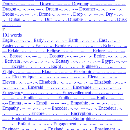
Douze
-.. --- ..- --.. .
Down
-.. --- .-- -.
Doyoung
-.. --- -.-- --- ..- -. --.
Dragon
-.. .-. .- --. --- -.
Dream
-.. .-. . .- --
Dreamer
-.. .-. . .- -- . .-.
Droite
-.. .-. --- .. - .
Drone
-.. .-. --- -. .
Drop
-.. .-. --- .--.
Dry
-.. .-.
-.--
Dubai
-.. ..- -... .- ..
Dur
-.. ..- .-.
Durable
-.. ..- .-. .- -... .-.. .
Dusk
-.. ..- ... -.-
E
101 words
Eagle
. .- --. .-.. .
Early
. .- .-. .-.. -.--
Earth
. .- .-. - ....
East
. .- ... -
Easter
. .- ... - . .-.
Eau
. .- ..-
Ecarlate
. -.-. .- .-. .-.. .- - .
Echo
. -.-. ....
---
Eclair
. -.-. .-.. .- .. .-.
Eclipse
. -.-. .-.. .. .--. ... .
Eclore
. -.-. .-.. ---
.-. .
Ecosse
. -.-. --- ... ... .
Ecouter
. -.-. --- ..- - . .-.
Ecrire
. -.-. .-. .. .-.
.
Ecrivain
. -.-. .-. .. ...- .- .. -.
Ecstasy
. -.-. ... - .- ... -.--
Egypt
. --. -.--
.--. -
Egypte
. --. -.-- .--. - .
Eight
. .. --. .... -
Eighteen
. .. --. .... - . . -.
Eighty
. .. --. .... - -.--
Elara
. .-.. .- .-. .-
Electronic
. .-.. . -.-. - .-. --- -.
.. -.-.
Electronique
. .-.. . -.-. - .-. --- -. .. --.- ..- .
Elena
. .-.. . -. .-
Eleven
. .-.. . ...- . -.
Elisabeth
. .-.. .. ... .- -... . - ....
Elizabeth
. .-.. .. -
-.. .- -... . - ....
Emerald
. -- . .-. .- .-.. -..
Emeraude
. -- . .-. .- ..- -.. .
Emergency
. -- . .-. --. . -. -.-. -.--
Emerveillement
. -- . .-. ...- . .. .-..
.-.. . -- . -. -
Emilie
. -- .. .-.. .. .
Emilio
. -- .. .-.. .. ---
Emily
. -- .. .-..
-.--
Emma
. -- -- .-
Emoji
. -- --- .--- ..
Empathie
. -- .--. .- - .... .. .
Empathy
. -- .--. .- - .... -.--
Encoder
. -. -.-. --- -.. . .-.
Encodeur
. -.
-.-. --- -.. . ..- .-.
Encore
. -. -.-. --- .-. .
Encryption
. -. -.-. .-. -.-- .--. - ..
--- -.
Endorphin
. -. -.. --- .-. .--. .... .. -.
Endorphine
. -. -.. --- .-. .--.
.... .. -. .
Enfant
. -. ..-. .- -. -
Engagement
. -. --. .- --. . -- . -. -
Engineer
. -. --. .. -. . . .-.
England
. -. --. .-.. .- -. -..
Enseignant
. -. ...