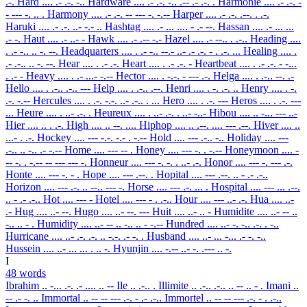
.-.
Hard
.... .- .-. -..
Hardware
.... .- .-. -.. .-- .- .-. .
Harmonie
.... .- .-. -
- --- -. .. .
Harmony
.... .- .-. -- --- -. -.--
Harper
.... .- .-. .--. . .-.
Haruki
.... .- .-. ..- -.- ..
Hashtag
.... .- ... .... - .- --.
Hassan
.... .- ... ...
.- -.
Haut
.... .- ..- -
Hawk
.... .- .-- -.-
Hazel
.... .- --.. . .-..
Heading
....
. .- -.. .. -. --.
Headquarters
.... . .- -.. --.- ..- .- .-. - . .-. ...
Healing
.... .
.- .-.. .. -. --.
Hear
.... . .- .-.
Heart
.... . .- .-. -
Heartbeat
.... . .- .-. - -...
. .- -
Heavy
.... . .- ...- -.--
Hector
.... . -.-. - --- .-.
Helga
.... . .-.. --. .-
Hello
.... . .-.. .-.. ---
Help
.... . .-.. .--.
Henri
.... . -. .-. ..
Henry
.... . -.
.-. -.--
Hercules
.... . .-. -.-. ..- .-.. . ...
Hero
.... . .-. ---
Heros
.... . .-. ---
...
Heure
.... . ..- .-. .
Heureux
.... . ..- .-. . ..- -..-
Hibou
.... .. -... --- ..-
Hier
.... .. . .-.
High
.... .. --. ....
Hiphop
.... .. .--. .... --- .--.
Hiver
.... ..
...- . .-.
Hockey
.... --- -.-. -.- . -.--
Hold
.... --- .-.. -..
Holiday
.... ---
.-.. .. -.. .- -.--
Home
.... --- -- .
Honey
.... --- -. . -.--
Honeymoon
.... -
-- -. . -.-- -- --- --- -.
Honneur
.... --- -. -. . ..- .-.
Honor
.... --- -. --- .-.
Honte
.... --- -. - .
Hope
.... --- .--. .
Hopital
.... --- .--. .. - .- .-..
Horizon
.... --- .-. .. --.. --- -.
Horse
.... --- .-. ... .
Hospital
.... --- ... .--.
.. - .- .-..
Hot
.... --- -
Hotel
.... --- - . .-..
Hour
.... --- ..- .-.
Hua
.... ..-
.-
Hug
.... ..- --.
Hugo
.... ..- --. ---
Huit
.... ..- .. -
Humidite
.... ..- -- ..
-.. .. - .
Humidity
.... ..- -- .. -.. .. - -.--
Hundred
.... ..- -. -.. .-. . -..
Hurricane
.... ..- .-. .-. .. -.-. .- -. .
Husband
.... ..- ... -... .- -. -..
Hussein
.... ..- ... ... . .. -.
Hyunjin
.... -.-- ..- -. .--- .. -.
I
48 words
Ibrahim
.. -... .-. .- .... .. --
Ile
.. .-.. .
Illimite
.. .-.. .-.. .. -- .. - .
Imani
..
-- .- -. ..
Immortal
.. -- -- --- .-. - .- .-..
Immortel
.. -- -- --- .-. - . .-..