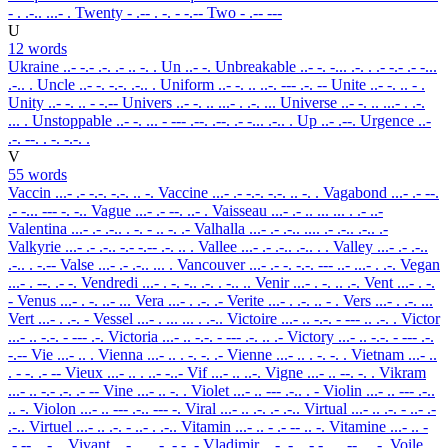
- . .-.. ...- .
Twenty
- .-- . -. - -.--
Two
- .-- ---
U
12 words
Ukraine
..- -.- .-. .- .. -. .
Un
..- -.
Unbreakable
..- -. -... .-. . .- -.- .- -...
.-.. .
Uncle
..- -. -.-. .-.. .
Uniform
..- -. .. ..-. --- .-. --
Unite
..- -. .. - .
Unity
..- -. .. - -.--
Univers
..- -. .. ...- . .-. ...
Universe
..- -. .. ...- . .-.
... .
Unstoppable
..- -. ... - --- .--. .--. .- -... .-.. .
Up
..- .--.
Urgence
..-
.-. --. . -. -.-. .
V
55 words
Vaccin
...- .- -.-. -.-. .. -.
Vaccine
...- .- -.-. -.-. .. -. .
Vagabond
...- .- --.
.- -... --- -. -..
Vague
...- .- --. ..- .
Vaisseau
...- .- .. ... ... . .- ..-
Valentina
...- .- .-.. . -. - .. -. .-
Valhalla
...- .- .-.. .... .- .-.. .-.. .-
Valkyrie
...- .- .-.. -.- -.-- .-. .. .
Vallee
...- .- .-.. .-.. . .
Valley
...- .- .-..
.-.. . -.--
Valse
...- .- .-.. ... .
Vancouver
...- .- -. -.-. --- ..- ...- . .-.
Vegan
...- . --. .- -.
Vendredi
...- . -. -.. .-. . -.. ..
Venir
...- . -. .. .-.
Vent
...- . -.
-
Venus
...- . -. ..- ...
Vera
...- . .-. .-
Verite
...- . .-. .. - .
Vers
...- . .-. ...
Vert
...- . .-. -
Vessel
...- . ... ... . .-..
Victoire
...- .. -.-. - --- .. .-. .
Victor
...- .. -.-. - --- .-.
Victoria
...- .. -.-. - --- .-. .. .-
Victory
...- .. -.-. - --- .-.
-.--
Vie
...- .. .
Vienna
...- .. . -. -. .-
Vienne
...- .. . -. -. .
Vietnam
...- ..
. - -. .- --
Vieux
...- .. . ..- -..-
Vif
...- .. ..-.
Vigne
...- .. --. -. .
Vikram
...- .. -.- .-. .- --
Vine
...- .. -. .
Violet
...- .. --- .-.. . -
Violin
...- .. --- .-..
.. -.
Violon
...- .. --- .-.. --- -.
Viral
...- .. .-. .- .-..
Virtual
...- .. .-. - ..- .-
.-..
Virtuel
...- .. .-. - ..- . .-..
Vitamin
...- .. - .- -- .. -.
Vitamine
...- .. -
.- -- .. -. .
Vivant
...- .. ...- .- -. -
Vladimir
...- .-.. .- -.. .. -- .. .-.
Voile