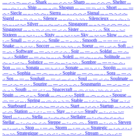
.... .- -. --. .... .- ..
Shark
... .... .- .-. -.-
Sharp
... .... .- .-. .--.
Shelter
...
.... . .-.. - . .-.
Ship
... .... .. .--.
Shogun
... .... --- --. ..- -.
Short
... .... ---
.-. -
Siecle
... .. . -.-. .-.. .
Sierra
... .. . .-. .-. .-
Signal
... .. --. -. .- .-..
Sigrid
... .. --. .-. .. -..
Silence
... .. .-.. . -. -.-. .
Silencieux
... .. .-.. . -.
-.-. .. . ..- -..-
Silver
... .. .-.. ...- . .-.
Singapore
... .. -. --. .- .--. --- .-. .
Singapour
... .. -. --. .- .--. --- ..- .-.
Sister
... .. ... - . .-.
Six
... .. -..-
Sixteen
... .. -..- - . . -.
Sixty
... .. -..- - -.--
Sky
... -.- -.--
Slow
... .-.. --
- .--
Small
... -- .- .-.. .-..
Smile
... -- .. .-.. .
Smooth
... -- --- --- - ....
Snake
... -. .- -.- .
Soccer
... --- -.-. -.-. . .-.
Soeur
... --- . ..- .-.
Soft
... -
-- ..-. -
Software
... --- ..-. - .-- .- .-. .
Soir
... --- .. .-.
Soldat
... --- .-..
-.. .- -
Soldier
... --- .-.. -.. .. . .-.
Soleil
... --- .-.. . .. .-..
Solitude
... ---
.-.. .. - ..- -.. .
Solstice
... --- .-.. ... - .. -.-. .
Sombre
... --- -- -... .-. .
Son
... --- -.
Sonata
... --- -. .- - .-
Sonate
... --- -. .- - .
Soojin
... --- ---
.--- .. -.
Sophia
... --- .--. .... .. .-
Sophie
... --- .--. .... .. .
Sora
... --- .-.
.-
Sos
... --- ...
Souhait
... --- ..- .... .- .. -
Soul
... --- ..- .-..
Soulmate
...
--- ..- .-.. -- .- - .
Sourire
... --- ..- .-. .. .-. .
Sousmarin
... --- ..- ... -- .-
.-. .. -.
South
... --- ..- - ....
Spacecraft
... .--. .- -.-. . -.-. .-. .- ..-. -
Spain
... .--. .- .. -.
Speak
... .--. . .- -.-
Spirit
... .--. .. .-. .. -
Spouse
...
.--. --- ..- ... .
Spring
... .--. .-. .. -. --.
Stable
... - .- -... .-.. .
Star
... - .-
.-.
Starboard
... - .- .-. -... --- .- .-. -..
Start
... - .- .-. -
Startup
... - .- .-. -
..- .--.
Station
... - .- - .. --- -.
Stay
... - .- -.--
Steady
... - . .- -.. -.--
Steel
... - . . .-..
Stella
... - . .-.. .-.. .-
Stellaire
... - . .-.. .-.. .- .. .-. .
Stellar
... - . .-.. .-.. .- .-.
Steppe
... - . .--. .--. .
Stern
... - . .-. -.
Steven
... - . ...- . -.
Stop
... - --- .--.
Storm
... - --- .-. --
Strategic
... - .-. .- - . -
-. .. -.-.
Strategique
... - .-. .- - . --. .. --.- ..- .
Stream
... - .-. . .- --