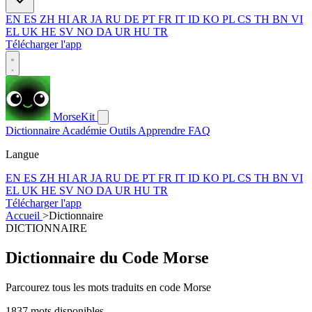
EN
ES
ZH
HI
AR
JA
RU
DE
PT
FR
IT
ID
KO
PL
CS
TH
BN
VI
EL
UK
HE
SV
NO
DA
UR
HU
TR
Télécharger l'app
MorseKit
Dictionnaire
Académie
Outils
Apprendre
FAQ
Langue
EN
ES
ZH
HI
AR
JA
RU
DE
PT
FR
IT
ID
KO
PL
CS
TH
BN
VI
EL
UK
HE
SV
NO
DA
UR
HU
TR
Télécharger l'app
Accueil
>
Dictionnaire
DICTIONNAIRE
Dictionnaire du Code Morse
Parcourez tous les mots traduits en code Morse
1837 mots disponibles