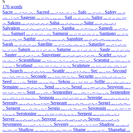
S
176 words
Sacre
... .- -.-. .-. .
Sacred
... .- -.-. .-. . -..
Safe
... .- ..-. .
Safety
... .-
..-. . - -.--
Sagesse
... .- --. . ... ... .
Sail
... .- .. .-..
Sailor
... .- .. .-.. ---
.-.
Sakura
... .- -.- ..- .-. .-
Salsa
... .- .-.. ... .-
Salut
... .- .-.. ..- -
Salvation
... .- .-.. ...- .- - .. --- -.
Samba
... .- -- -... .-
Samedi
... .- -- .
-.. ..
Samuel
... .- -- ..- . .-..
Samurai
... .- -- ..- .-. .- ..
Santiago
... .- -.
- .. .- --. ---
Saphir
... .- .--. .... .. .-.
Sapphire
... .- .--. .--. .... .. .-. .
Sarah
... .- .-. .- ....
Satellite
... .- - . .-.. .-.. .. - .
Saturday
... .- - ..- .-.
-.. .- -.--
Saturn
... .- - ..- .-. -.
Saturne
... .- - ..- .-. -. .
Saule
... .- ..- .-..
.
Sauter
... .- ..- - . .-.
Sauvetage
... .- ..- ...- . - .- --. .
Scarlet
... -.-. .-
.-. .-.. . -
Scientifique
... -.-. .. . -. - .. ..-. .. --.- ..- .
Scientist
... -.-. .. . -.
- .. ... -
Scotland
... -.-. --- - .-.. .- -. -..
Sculpture
... -.-. ..- .-.. .--. - ..-
.-. .
Search
... . .- .-. -.-. ....
Seattle
... . .- - - .-.. .
Sec
... . -.-.
Second
... . -.-. --- -. -..
Seconde
... . -.-. --- -. -.. .
Securite
... . -.-. ..- .-. .. - .
Seed
... . . -..
Seize
... . .. --.. .
Sekou
... . -.- --- ..-
Selfie
... . .-.. ..-. .. .
Semaine
... . -- .- .. -. .
Send
... . -. -..
Seoul
... . --- ..- .-..
Seoyeon
... .
--- -.-- . --- -.
Sept
... . .--. -
September
... . .--. - . -- -... . .-.
Septembre
... . .--. - . -- -... .-. .
Sequoia
... . --.- ..- --- .. .-
Serenite
... . .-. . -. .. - .
Serenity
... . .-. . -. .. - -.--
Sergeant
... . .-. --. . .- -. -
Sergei
... . .-. --. .
..
Sergent
... . .-. --. . -. -
Sergio
... . .-. --. .. ---
Serotonin
... . .-. --- - --
- -. .. -.
Serotonine
... . .-. --- - --- -. .. -. .
Serpent
... . .-. .--. . -. -
Server
... . .-. ...- . .-.
Serveur
... . .-. ...- . ..- .-.
Seven
... . ...- . -.
Seventeen
... . ...- . -. - . . -.
Seventy
... . ...- . -. - -.--
Shadow
... .... .-
-.. --- .--
Shallow
... .... .- .-.. .-.. --- .--
Shame
... .... .- -- .
Shanghai
...