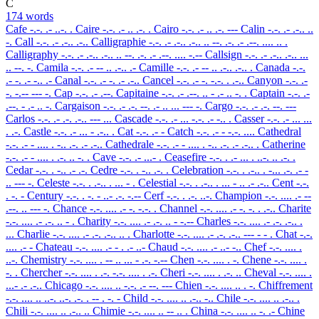
C
174 words
Cafe
-.-. .- ..-. .
Caire
-.-. .- .. .-. .
Cairo
-.-. .- .. .-. ---
Calin
-.-. .- .-.. ..
-.
Call
-.-. .- .-.. .-..
Calligraphie
-.-. .- .-.. .-.. .. --. .-. .- .--. .... .. .
Calligraphy
-.-. .- .-.. .-.. .. --. .-. .- .--. .... -.--
Callsign
-.-. .- .-.. .-.. ...
.. --. -.
Camila
-.-. .- -- .. .-.. .-
Camille
-.-. .- -- .. .-.. .-.. .
Canada
-.-.
.- -. .- -.. .-
Canal
-.-. .- -. .- .-..
Cancel
-.-. .- -. -.-. . .-..
Canyon
-.-. .-
-. -.-- --- -.
Cap
-.-. .- .--.
Capitaine
-.-. .- .--. .. - .- .. -. .
Captain
-.-. .-
.--. - .- .. -.
Cargaison
-.-. .- .-. --. .- .. ... --- -.
Cargo
-.-. .- .-. --. ---
Carlos
-.-. .- .-. .-.. --- ...
Cascade
-.-. .- ... -.-. .- -.. .
Casser
-.-. .- ... ...
. .-.
Castle
-.-. .- ... - .-.. .
Cat
-.-. .- -
Catch
-.-. .- - -.-. ....
Cathedral
-.-. .- - .... . -.. .-. .- .-..
Cathedrale
-.-. .- - .... . -.. .-. .- .-.. .
Catherine
-.-. .- - .... . .-. .. -. .
Cave
-.-. .- ...- .
Ceasefire
-.-. . .- ... . ..-. .. .-. .
Cedar
-.-. . -.. .- .-.
Cedre
-.-. . -.. .-. .
Celebration
-.-. . .-.. . -... .-. .- -
.. --- -.
Celeste
-.-. . .-.. . ... - .
Celestial
-.-. . .-.. . ... - .. .- .-..
Cent
-.-.
. -. -
Century
-.-. . -. - ..- .-. -.--
Cerf
-.-. . .-. ..-.
Champion
-.-. .... .- --
.--. .. --- -.
Chance
-.-. .... .- -. -.-. .
Channel
-.-. .... .- -. -. . .-..
Charite
-.-. .... .- .-. .. - .
Charity
-.-. .... .- .-. .. - -.--
Charles
-.-. .... .- .-. .-.. .
...
Charlie
-.-. .... .- .-. .-.. .. .
Charlotte
-.-. .... .- .-. .-.. --- - - .
Chat
-.-.
.... .- -
Chateau
-.-. .... .- - . .- ..-
Chaud
-.-. .... .- ..- -..
Chef
-.-. .... .
..-.
Chemistry
-.-. .... . -- .. ... - .-. -.--
Chen
-.-. .... . -.
Chene
-.-. .... .
-. .
Chercher
-.-. .... . .-. -.-. .... . .-.
Cheri
-.-. .... . .-. ..
Cheval
-.-. .... .
...- .- .-..
Chicago
-.-. .... .. -.-. .- --. ---
Chien
-.-. .... .. . -.
Chiffrement
-.-. .... .. ..-. ..-. .-. . -- . -. -
Child
-.-. .... .. .-.. -..
Chile
-.-. .... .. .-.. .
Chili
-.-. .... .. .-.. ..
Chimie
-.-. .... .. -- .. .
China
-.-. .... .. -. .-
Chine