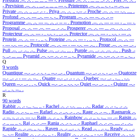
Pression
.--. .-. . ... ... .. --- -.
Pressure
.--. .-. . ... ... ..- .-. .
Pret
.--. .-. .
-
Prevision
.--. .-. . ...- .. ... .. --- -.
Printemps
.--. .-. .. -. - . -- .--. ...
Private
.--. .-. .. ...- .- - .
Priya
.--. .-. .. -.-- .-
Proche
.--. .-. --- -.-. .... .
Profond
.--. .-. --- ..-. --- -. -..
Program
.--. .-. --- --. .-. .- --
Programme
.--. .-. --- --. .-. .- -- -- .
Promotion
.--. .-. --- -- --- - .. --- -.
Proposal
.--. .-. --- .--. --- ... .- .-..
Prosperer
.--. .-. --- ... .--. . .-. . .-.
Protecteur
.--. .-. --- - . -.-. - . ..- .-.
Protector
.--. .-. --- - . -.-. - --- .-.
Protein
.--. .-. --- - . .. -.
Proteine
.--. .-. --- - . .. -. .
Protocol
.--. .-. ---
- --- -.-. --- .-..
Protocole
.--. .-. --- - --- -.-. --- .-.. .
Proue
.--. .-. --- ..- .
Pull
.--. ..- .-.. .-..
Pulse
.--. ..- .-.. ... .
Purple
.--. ..- .-. .--. .-.. .
Push
.-
-. ..- ... ....
Pyramid
.--. -.-- .-. .- -- .. -..
Pyramide
.--. -.-- .-. .- -- .. -.. .
Q
9 words
Quantique
--.- ..- .- -. - .. --.- ..- .
Quantum
--.- ..- .- -. - ..- --
Quatorze
--.- ..- .- - --- .-. --.. .
Quatre
--.- ..- .- - .-. .
Quebec
--.- ..- . -... . -.-.
Queen
--.- ..- . . -.
Quick
--.- ..- .. -.-. -.-
Quiet
--.- ..- .. . -
Quinze
--.-
..- .. -. --.. .
R
90 words
Rabbit
.-. .- -... -... .. -
Rachel
.-. .- -.-. .... . .-..
Radar
.-. .- -.. .- .-.
Radio
.-. .- -.. .. ---
Rafael
.-. .- ..-. .- . .-..
Rage
.-. .- --. .
Ragnarok
.-.
.- --. -. .- .-. --- -.-
Rain
.-. .- .. -.
Rainbow
.-. .- .. -. -... --- .--
Raisin
.-.
.- .. ... .. -.
Raj
.-. .- .---
Rania
.-. .- -. .. .-
Raphael
.-. .- .--. .... .- . .-..
Rapide
.-. .- .--. .. -.. .
Raven
.-. .- ...- . -.
Read
.-. . .- -..
Ready
.-. . .-
-.. -.--
Realite
.-. . .- .-.. .. - .
Reality
.-. . .- .-.. .. - -.--
Receive
.-. . -.-.