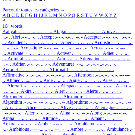
Parcourir toutes les catégories →
A
B
C
D
E
F
G
H
I
J
K
L
M
N
O
P
Q
R
S
T
U
V
W
X
Y
Z
A
164 words
Aaliyah
.- .- .-.. .. -.-- .- ....
Abigail
.- -... .. --. .- .. .-..
Above
.- -... ---
...- .
Abri
.- -... .-. ..
Accept
.- -.-. -.-. . .--. -
Accepter
.- -.-. -.-. . .--. - .
.-.
Accident
.- -.-. -.-. .. -.. . -. -
Acier
.- -.-. .. . .-.
Acoustic
.- -.-. --- ..-
... - .. -.-.
Acoustique
.- -.-. --- ..- ... - .. --.- ..- .
Across
.- -.-. .-. --- ...
...
Activate
.- -.-. - .. ...- .- - .
Activer
.- -.-. - .. ...- . .-.
Adieu
.- -.. .. .
..-
Admiral
.- -.. -- .. .-. .- .-..
Adn
.- -.. -.
Adrenaline
.- -.. .-. . -. .- .-..
.. -. .
Adrian
.- -.. .-. .. .- -.
Adventurer
.- -.. ...- . -. - ..- .-. . .-.
Aeronef
.- . .-. --- -. . ..-.
Affirmatif
.- ..-. ..-. .. .-. -- .- - .. ..-.
Affirmative
.- ..-. ..-. .. .-. -- .- - .. ...- .
Afternoon
.- ..-. - . .-. -. --- ---
-.
Ahmed
.- .... -- . -..
Aide
.- .. -.. .
Aigle
.- .. --. .-.. .
Ailes
.- .. .-.. .
...
Aircraft
.- .. .-. -.-. .-. .- ..-. -
Airspace
.- .. .-. ... .--. .- -.-. .
Aisha
.-
.. ... .... .-
Akira
.- -.- .. .-. .-
Alert
.- .-.. . .-. -
Alerte
.- .-.. . .-. - .
Alexander
.- .-.. . -..- .- -. -.. . .-.
Alexandre
.- .-.. . -..- .- -. -.. .-. .
Algorithm
.- .-.. --. --- .-. .. - .... --
Algorithme
.- .-.. --. --- .-. .. - .... --
.
Ali
.- .-.. ..
Alice
.- .-.. .. -.-. .
Alive
.- .-.. .. ...- .
Allemagne
.- .-.. .-..
. -- .- --. -. .
Aller
.- .-.. .-.. . .-.
Alma
.- .-.. -- .-
Along
.- .-.. --- -. --.
Alpha
.- .-.. .--. .... .-
Altitude
.- .-.. - .. - ..- -.. .
Amant
.- -- .- -. -
Amara
.- -- .- .-. .-
Amber
.- -- -... . .-.
Ambitieux
.- -- -... .. - .. . ..-
-..-
Ambitious
.- -- -... .. - .. --- ..- ...
Ambre
.- -- -... .-. .
Ambulance
.-
-- -... ..- .-.. .- -. -.-. .
Ame
.- -- .
Amelia
.- -- . .-.. .. .-
Amelie
.- -- . .-..