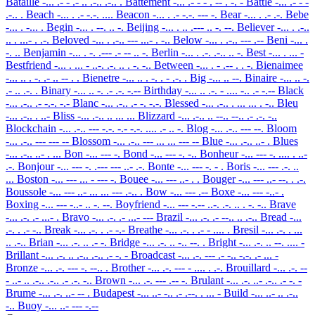
Bataille
-... .- - .- .. .-.. .-.. .
Battement
-... .- - - . -- . -. -
Battle
-... .- - -
.-.. .
Beach
-... . .- -.-. ....
Beacon
-... . .- -.-. --- -.
Bear
-... . .- .-.
Bebe
-... . -... .
Begin
-... . --. .. -.
Beijing
-... . .. .--- .. -. --.
Believer
-... . .-..
.. . ...- . .-.
Beloved
-... . .-.. --- ...- . -..
Below
-... . .-.. --- .--
Beni
-... .
-. ..
Benjamin
-... . -. .--- .- -- .. -.
Berlin
-... . .-. .-.. .. -.
Best
-... . ... -
Bestfriend
-... . ... - ..-. .-. .. . -. -..
Between
-... . - .-- . . -.
Bienaimee
-... .. . -. .- .. -- . .
Bienetre
-... .. . -. . - .-. .
Big
-... .. --.
Binaire
-... .. -.
.- .. .-. .
Binary
-... .. -. .- .-. -.--
Birthday
-... .. .-. - .... -.. .- -.--
Black
-... .-.. .- -.-. -.-
Blanc
-... .-.. .- -. -.-.
Blessed
-... .-.. . ... ... . -..
Bleu
-... .-.. . ..-
Bliss
-... .-.. .. ... ...
Blizzard
-... .-.. .. --.. --.. .- .-. -..
Blockchain
-... .-.. --- -.-. -.- -.-. .... .- .. -.
Blog
-... .-.. --- --.
Bloom
-... .-.. --- --- --
Blossom
-... .-.. --- ... ... --- --
Blue
-... .-.. ..- .
Blues
-... .-.. ..- . ...
Bon
-... --- -.
Bond
-... --- -. -..
Bonheur
-... --- -. .... . ..-
.-.
Bonjour
-... --- -. .--- --- ..- .-.
Bonte
-... --- -. - .
Boris
-... --- .-. ..
...
Boston
-... --- ... - --- -.
Bouee
-... --- ..- . .
Bouger
-... --- ..- --. . .-.
Boussole
-... --- ..- ... ... --- .-.. .
Bow
-... --- .--
Boxe
-... --- -..- .
Boxing
-... --- -..- .. -. --.
Boyfriend
-... --- -.-- ..-. .-. .. . -. -..
Brave
-... .-. .- ...- .
Bravo
-... .-. .- ...- ---
Brazil
-... .-. .- --.. .. .-..
Bread
-...
.-. . .- -..
Break
-... .-. . .- -.-
Breathe
-... .-. . .- - .... .
Bresil
-... .-. . ...
.. .-..
Brian
-... .-. .. .- -.
Bridge
-... .-. .. -.. --. .
Bright
-... .-. .. --. .... -
Brillant
-... .-. .. .-.. .-.. .- -. -
Broadcast
-... .-. --- .- -.. -.-. .- ... -
Bronze
-... .-. --- -. --.. .
Brother
-... .-. --- - .... . .-.
Brouillard
-... .-. --
- ..- .. .-.. .-.. .- .-. -..
Brown
-... .-. --- .-- -.
Brulant
-... .-. ..- .-.. .- -. -
Brume
-... .-. ..- -- .
Budapest
-... ..- -.. .- .--. . ... -
Build
-... ..- .. .-..
-..
Buoy
-... ..- --- -.--