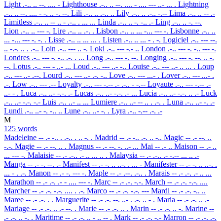
Light
.-.. .. --. .... -
Lighthouse
.-.. .. --. .... - .... --- ..- ... .
Lightning
.-.. .. --. .... - -. .. -. --.
Lili
.-.. .. .-.. ..
Lily
.-.. .. .-.. -.--
Lima
.-.. .. -- .-
Limitless
.-.. .. -- .. - .-.. . ... ...
Linda
.-.. .. -. -.. .-
Ling
.-.. .. -. --.
Lion
.-.. .. --- -.
Lire
.-.. .. .-. .
Lisbon
.-.. .. ... -... --- -.
Lisbonne
.-.. ..
... -... --- -. -. .
Lisse
.-.. .. ... ... .
Listen
.-.. .. ... - . -.
Logiciel
.-.. --- --.
.. -.-. .. . .-..
Loin
.-.. --- .. -.
Loki
.-.. --- -.- ..
London
.-.. --- -. -.. --- -.
Londres
.-.. --- -. -.. .-. . ...
Long
.-.. --- -. --.
Longing
.-.. --- -. --. .. -.
--.
Lotus
.-.. --- - ..- ...
Loud
.-.. --- ..- -..
Louise
.-.. --- ..- .. ... .
Loup
.-.. --- ..- .--.
Lourd
.-.. --- ..- .-. -..
Love
.-.. --- ...- .
Lover
.-.. --- ...- .
.-.
Low
.-.. --- .--
Loyalty
.-.. --- -.-- .- .-.. - -.--
Loyaute
.-.. --- -.-- .-
..- - .
Luca
.-.. ..- -.-. .-
Lucas
.-.. ..- -.-. .- ...
Lucia
.-.. ..- -.-. .. .-
Luck
.-.. ..- -.-. -.-
Luis
.-.. ..- .. ...
Lumiere
.-.. ..- -- .. . .-. .
Luna
.-.. ..- -. .-
Lundi
.-.. ..- -. -.. ..
Lune
.-.. ..- -. .
Lyra
.-.. -.-- .-. .-
M
125 words
Madeleine
-- .- -.. . .-.. . .. -. .
Madrid
-- .- -.. .-. .. -..
Magic
-- .- --. ..
-.-.
Magie
-- .- --. .. .
Magnus
-- .- --. -. ..- ...
Mai
-- .- ..
Maison
-- .- ..
... --- -.
Malaisie
-- .- .-.. .- .. ... .. .
Malaysia
-- .- .-.. .- -.-- ... .. .-
Manga
-- .- -. --. .-
Manifest
-- .- -. .. ..-. . ... -
Manifester
-- .- -. .. ..-. .
... - . .-.
Manon
-- .- -. --- -.
Maple
-- .- .--. .-.. .
Marais
-- .- .-. .- .. ...
Marathon
-- .- .-. .- - .... --- -.
Marc
-- .- .-. -.-.
March
-- .- .-. -.-. ....
Marcher
-- .- .-. -.-. .... . .-.
Marco
-- .- .-. -.-. ---
Mardi
-- .- .-. -.. ..
Maree
-- .- .-. . .
Marguerite
-- .- .-. --. ..- . .-. .. - .
Maria
-- .- .-. .. .-
Mariage
-- .- .-. .. .- --. .
Marie
-- .- .-. .. .
Marin
-- .- .-. .. -.
Marine
--
.- .-. .. -. .
Maritime
-- .- .-. .. - .. -- .
Mark
-- .- .-. -.-
Marron
-- .- .-. .-.