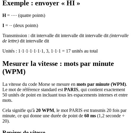
Exemple : envoyer « HI »
H
=
····
(quatre points)
I
=
··
(deux points)
Transmission :
dit
intervalle
dit
intervalle
dit
intervalle
dit
(intervalle
de lettre)
dit
intervalle
dit
Unités : 1·1·1·1·1·1·1, 3, 1·1·1 = 17 unités au total
Mesurer la vitesse : mots par minute
(WPM)
La vitesse du code Morse se mesure en
mots par minute (WPM)
.
Le mot de référence standard est
PARIS
, qui contient exactement
50 unités de point en incluant tous les espacements internes et entre
mots.
Cela signifie qu'à
20 WPM
, le mot PARIS est transmis 20 fois par
minute, ce qui donne une durée de point de
60 ms
(1,2 seconde ÷
20).
Repères de vitesse