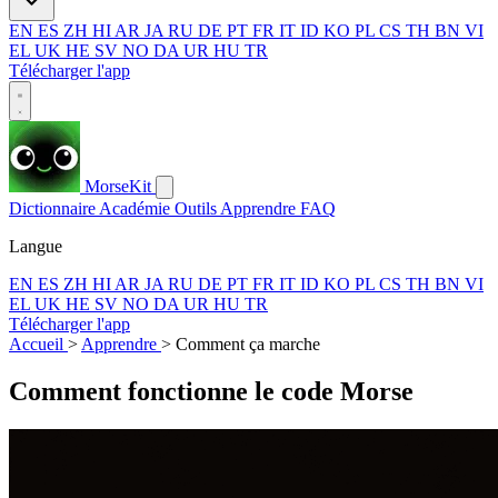
EN
ES
ZH
HI
AR
JA
RU
DE
PT
FR
IT
ID
KO
PL
CS
TH
BN
VI
EL
UK
HE
SV
NO
DA
UR
HU
TR
Télécharger l'app
MorseKit
Dictionnaire
Académie
Outils
Apprendre
FAQ
Langue
EN
ES
ZH
HI
AR
JA
RU
DE
PT
FR
IT
ID
KO
PL
CS
TH
BN
VI
EL
UK
HE
SV
NO
DA
UR
HU
TR
Télécharger l'app
Accueil
>
Apprendre
>
Comment ça marche
Comment fonctionne le code Morse