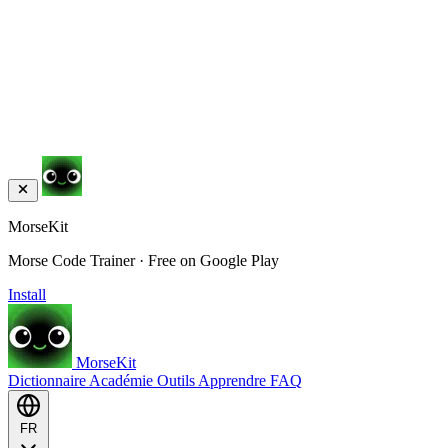
MorseKit
Morse Code Trainer · Free on Google Play
Install
MorseKit
Dictionnaire
Académie
Outils
Apprendre
FAQ
FR