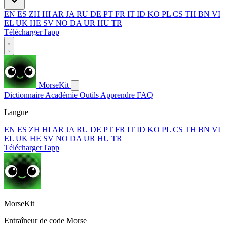
EN
ES
ZH
HI
AR
JA
RU
DE
PT
FR
IT
ID
KO
PL
CS
TH
BN
VI
EL
UK
HE
SV
NO
DA
UR
HU
TR
Télécharger l'app
MorseKit
Dictionnaire
Académie
Outils
Apprendre
FAQ
Langue
EN
ES
ZH
HI
AR
JA
RU
DE
PT
FR
IT
ID
KO
PL
CS
TH
BN
VI
EL
UK
HE
SV
NO
DA
UR
HU
TR
Télécharger l'app
MorseKit
Entraîneur de code Morse