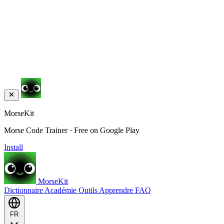
MorseKit
Morse Code Trainer · Free on Google Play
Install
MorseKit
Dictionnaire
Académie
Outils
Apprendre
FAQ
FR