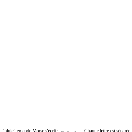
"pluie" en code Morse s'écrit : .--. .-.. ..- .. .. Chaque lettre est sépa