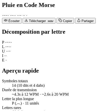
Pluie
en Code Morse
·
−
−
·
·
−
·
·
·
·
−
·
·
·
Écouter
Télécharger .wav
Copier
Partager
Décomposition par lettre
P
·
−
−
·
L
·
−
·
·
U
·
·
−
I
·
·
E
·
Aperçu rapide
Symboles totaux
14 (10 dits et 4 dahs)
Durée de transmission
~4.3s à 12 WPM · ~2.6s à 20 WPM
Lettre la plus longue
P (.--.) · 11 unités
Lettres rares