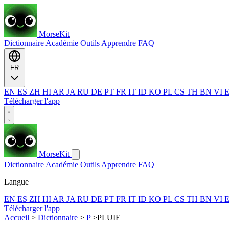
MorseKit
Dictionnaire
Académie
Outils
Apprendre
FAQ
FR
EN
ES
ZH
HI
AR
JA
RU
DE
PT
FR
IT
ID
KO
PL
CS
TH
BN
VI
Télécharger l'app
MorseKit
Dictionnaire
Académie
Outils
Apprendre
FAQ
Langue
EN
ES
ZH
HI
AR
JA
RU
DE
PT
FR
IT
ID
KO
PL
CS
TH
BN
VI
Télécharger l'app
Accueil
>
Dictionnaire
>
P
>
PLUIE