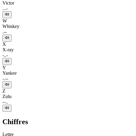
Victor
...-
W
Whiskey
.--
X
X-ray
-..-
Y
Yankee
-.--
Z
Zulu
--..
Chiffres
Lettre