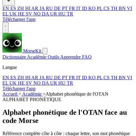
EN
ES
ZH
HI
AR
JA
RU
DE
PT
FR
IT
ID
KO
PL
CS
TH
BN
VI
EL
UK
HE
SV
NO
DA
UR
HU
TR
Télécharger l'app
MorseKit
Dictionnaire
Académie
Outils
Apprendre
FAQ
Langue
EN
ES
ZH
HI
AR
JA
RU
DE
PT
FR
IT
ID
KO
PL
CS
TH
BN
VI
EL
UK
HE
SV
NO
DA
UR
HU
TR
Télécharger l'app
Accueil
>
Académie
>
Alphabet phonétique de l'OTAN
ALPHABET PHONÉTIQUE
Alphabet phonétique de l'OTAN face au
code Morse
Référence complète côte à côte : chaque lettre, son mot phonétique