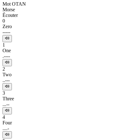
Mot OTAN
Morse
Écouter
0
Zero
-----
1
One
.----
2
Two
..---
3
Three
...--
4
Four
....-