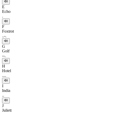
E
Echo
.
F
Foxtrot
..-.
G
Golf
--.
H
Hotel
....
I
India
..
J
Juliett
.---