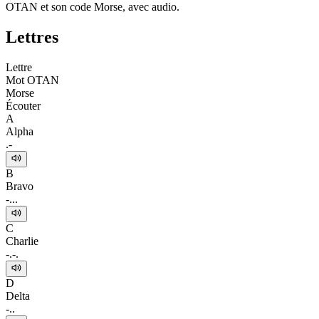
OTAN et son code Morse, avec audio.
Lettres
Lettre
Mot OTAN
Morse
Écouter
A
Alpha
.-
B
Bravo
-...
C
Charlie
-.-.
D
Delta
-..