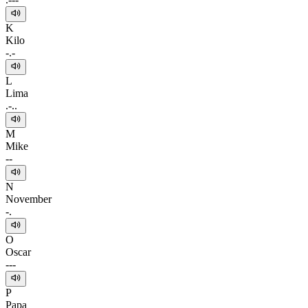
K
Kilo
-.-
L
Lima
.-..
M
Mike
--
N
November
-.
O
Oscar
---
P
Papa