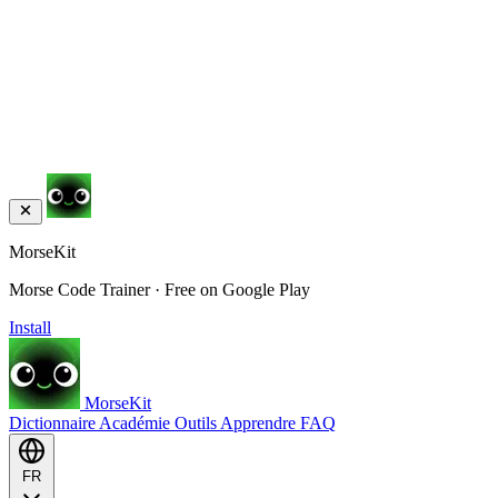
MorseKit
Morse Code Trainer · Free on Google Play
Install
MorseKit
Dictionnaire
Académie
Outils
Apprendre
FAQ
FR