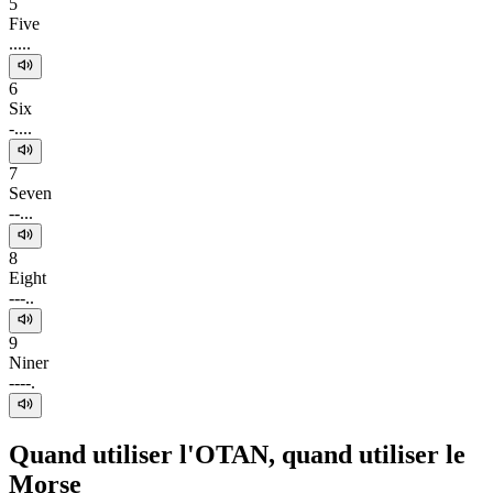
5
Five
.....
6
Six
-....
7
Seven
--...
8
Eight
---..
9
Niner
----.
Quand utiliser l'OTAN, quand utiliser le
Morse