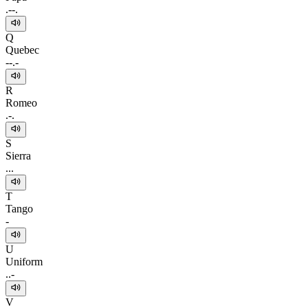
.--.
Q
Quebec
--.-
R
Romeo
.-.
S
Sierra
...
T
Tango
-
U
Uniform
..-
V