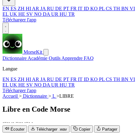
EN
ES
ZH
HI
AR
JA
RU
DE
PT
FR
IT
ID
KO
PL
CS
TH
BN
VI
EL
UK
HE
SV
NO
DA
UR
HU
TR
Télécharger l'app
MorseKit
Dictionnaire
Académie
Outils
Apprendre
FAQ
Langue
EN
ES
ZH
HI
AR
JA
RU
DE
PT
FR
IT
ID
KO
PL
CS
TH
BN
VI
EL
UK
HE
SV
NO
DA
UR
HU
TR
Télécharger l'app
Accueil
>
Dictionnaire
>
L
>
LIBRE
Libre
en Code Morse
·
−
·
·
·
·
−
·
·
·
·
−
·
·
Écouter
Télécharger .wav
Copier
Partager