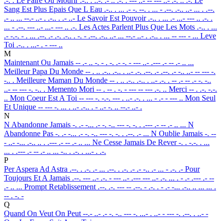
.-. .
Le Faire Ou Mourir
.-.. . ..-. .- .. .-. . --- ..- -- --- ..- .-. .. .-.
Le
Sang Est Plus Epais Que L Eau
.-.. . ... .- -. --. . ... - .--. .-.. ..- ... . .--.
.- .. ... --.- ..- . .-.. . .- ..-
Le Savoir Est Pouvoir
.-.. . ... .- ...- --- .. .-. .
... - .--. --- ..- ...- --- .. .-.
Les Actes Parlent Plus Que Les Mots
.-.. . ...
.- -.-. - . ... .--. .- .-. .-.. . -. - .--. .-.. ..- ... --.- ..- . .-.. . ... -- --- - ...
Leve
Toi
.-.. . ...- . - --- ..
M
Maintenant Ou Jamais
-- .- .. -. - . -. .- -. - --- ..- .--- .- -- .- .. ...
Meilleur Papa Du Monde
-- . .. .-.. .-.. . ..- .-. .--. .- .--. .- -.. ..- -- --- -.
-.. .
Meilleure Maman Du Monde
-- . .. .-.. .-.. . ..- .-. . -- .- -- .- -. -..
..- -- --- -. -.. .
Memento Mori
-- . -- . -. - --- -- --- .-. ..
Merci
-- . .-. -.-.
..
Mon Coeur Est A Toi
-- --- -. -.-. --- . ..- .-. . ... - .- - --- ..
Mon Seul
Et Unique
-- --- -. ... . ..- .-.. . - ..- -. .. --.- ..- .
N
N Abandonne Jamais
-. .- -... .- -. -.. --- -. -. . .--- .- -- .- .. ...
N
Abandonne Pas
-. .- -... .- -. -.. --- -. -. . .--. .- ...
N Oublie Jamais
-. --
- ..- -... .-.. .. . .--- .- -- .- .. ...
Ne Cesse Jamais De Rever
-. . -.-. . ...
... . .--- .- -- .- .. ... -.. . .-. . ...- . .-.
P
Per Aspera Ad Astra
.--. . .-. .- ... .--. . .-. .- .- -.. .- ... - .-. .-
Pour
Toujours Et A Jamais
.--. --- ..- .-. - --- ..- .--- --- ..- .-. ... . - .- .--- .- --
.- .. ...
Prompt Retablissement
.--. .-. --- -- .--. - .-. . - .- -... .-.. .. ... ... .
-- . -. -
Q
Quand On Veut On Peut
--.- ..- .- -. -.. --- -. ...- . ..- - --- -. .--. . ..- -