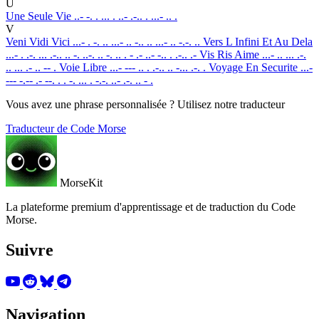
U
Une Seule Vie
..- -. . ... . ..- .-.. . ...- .. .
V
Veni Vidi Vici
...- . -. .. ...- .. -.. .. ...- .. -.-. ..
Vers L Infini Et Au Dela
...- . .-. ... .-.. .. -. ..-. .. -. .. . - .- ..- -.. . .-.. .-
Vis Ris Aime
...- .. ... .-.
.. ... .- .. -- .
Voie Libre
...- --- .. . .-.. .. -... .-. .
Voyage En Securite
...-
--- -.-- .- --. . . -. ... . -.-. ..- .-. .. - .
Vous avez une phrase personnalisée ? Utilisez notre traducteur
Traducteur de Code Morse
MorseKit
La plateforme premium d'apprentissage et de traduction du Code
Morse.
Suivre
Navigation