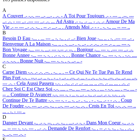
A
A Couvert
.- -.-. --- ..- ...- . .-. -
A Toi Pour Toujours
.- - --- .. .--. ---
..- .-. - --- ..- .--- --- ..- .-. ...
Ad Astra
.- -.. .- ... - .-. .-
Amour De Ma
Vie
.- -- --- ..- .-. -.. . -- .- ...- .. .
Attends Moi
.- - - . -. -.. ... -- --- ..
B
Besoin D Eau
-... . ... --- .. -. -.. . .- ..-
Bien Joue
-... .. . -. .--- --- ..- .
Bienvenue A La Maison
-... .. . -. ...- . -. ..- . .- .-.. .- -- .- .. ... --- -.
Bon Voyage
-... --- -. ...- --- -.-- .- --. .
Bonjour
-... --- -. .--- --- ..- .-.
Bonne Annee
-... --- -. -. . .- -. -. . .
Bonne Chance
-... --- -. -. . -.-. ....
.- -. -.-. .
Bonne Nuit
-... --- -. -. . -. ..- .. -
C
Carpe Diem
-.-. .- .-. .--. . -.. .. . --
Ce Qui Ne Te Tue Pas Te Rend
Plus Fort
-.-. . --.- ..- .. -. . - . - ..- . .--. .- ... - . .-. . -. -.. .--. .-.. ..- ... ..-.
--- .-. -
Cela Aussi Passera
-.-. . .-.. .- .- ..- ... ... .. .--. .- ... ... . .-. .-
Chez Soi C Est Chez Soi
-.-. .... . --.. ... --- .. -.-. . ... - -.-. .... . --.. ... -
-- ..
Continue D Avancer
-.-. --- -. - .. -. ..- . -.. .- ...- .- -. -.-. . .-.
Continue De Te Battre
-.-. --- -. - .. -. ..- . -.. . - . -... .- - - .-. .
Coup
De Foudre
-.-. --- ..- .--. -.. . ..-. --- ..- -.. .-. .
Crois En Toi
-.-. .-. --- ..
... . -. - --- ..
D
Danger Devant
-.. .- -. --. . .-. -.. . ...- .- -. -
Dans Mon Coeur
-.. .- -.
... -- --- -. -.-. --- . ..- .-.
Demande De Renfort
-.. . -- .- -. -.. . -.. . .-. .
-. ..-. --- .-. -
E