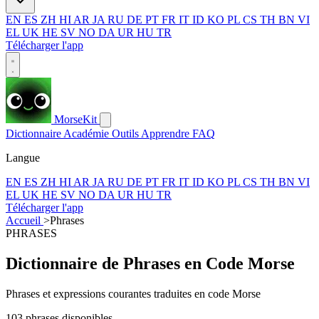
EN
ES
ZH
HI
AR
JA
RU
DE
PT
FR
IT
ID
KO
PL
CS
TH
BN
VI
EL
UK
HE
SV
NO
DA
UR
HU
TR
Télécharger l'app
MorseKit
Dictionnaire
Académie
Outils
Apprendre
FAQ
Langue
EN
ES
ZH
HI
AR
JA
RU
DE
PT
FR
IT
ID
KO
PL
CS
TH
BN
VI
EL
UK
HE
SV
NO
DA
UR
HU
TR
Télécharger l'app
Accueil
>
Phrases
PHRASES
Dictionnaire de Phrases en Code Morse
Phrases et expressions courantes traduites en code Morse
103 phrases disponibles