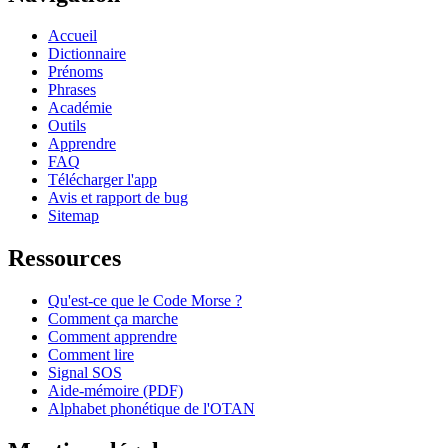
Accueil
Dictionnaire
Prénoms
Phrases
Académie
Outils
Apprendre
FAQ
Télécharger l'app
Avis et rapport de bug
Sitemap
Ressources
Qu'est-ce que le Code Morse ?
Comment ça marche
Comment apprendre
Comment lire
Signal SOS
Aide-mémoire (PDF)
Alphabet phonétique de l'OTAN