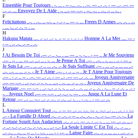
Ensemble Pour Toujours
. -. ... . -- -... .-.. . .--. --- ..- .-. - --- ..- .--- ---
..- .-. ...
Envoyez De L Aide
. -. ...- --- -.-- . --.. -.. . .-.. .- .. -.. .
F
Felicitations
..-. . .-.. .. -.-. .. - .- - .. --- -. ...
Freres D Armes
..-. .-. . .-.
. ... -.. .- .-. -- . ...
H
Hakuna Matata
.... .- -.- ..- -. .- -- .- - .- - .-
Homme A La Mer
.... --- -
- -- . .- .-.. .- -- . .-.
J
J Ai Besoin De Toi
.--- .- .. -... . ... --- .. -. -.. . - --- ..
Je Me Souviens
.--- . -- . ... --- ..- ...- .. . -. ...
Je Pense A Toi
.--- . .--. . -. ... . .- - --- ..
Je Suis La
.--- . ... ..- .. ... .-.. .-
Je Suis Suffisant
.--- . ... ..- .. ... ... ..-
..-. ..-. .. ... .- -. -
Je T Aime
.--- . - .- .. -- .
Je T Aime Pour Toujours
.--- . - .- .. -- . .--. --- ..- .-. - --- ..- .--- --- ..- .-. ...
Joyeux Anniversaire
.--- --- -.-- . ..- -..- .- -. -. .. ...- . .-. ... .- .. .-. .
Joyeux Anniversaire De
Mariage
.--- --- -.-- . ..- -..- .- -. -. .. ...- . .-. ... .- .. .-. . -.. . -- .- .-. .. .- -
-. .
Joyeux Noel
.--- --- -.-- . ..- -..- -. --- . .-..
Jusqu A La Lune Et
Retour
.--- ..- ... --.- ..- .- .-.. .- .-.. ..- -. . . - .-. . - --- ..- .-.
L
L Amour Conquiert Tout
.-.. .- -- --- ..- .-. -.-. --- -. --.- ..- .. . .-. - - ---
..- -
La Famille D Abord
.-.. .- ..-. .- -- .. .-.. .-.. . -.. .- -... --- .-. -..
La
Fortune Sourit Aux Audacieux
.-.. .- ..-. --- .-. - ..- -. . ... --- ..- .-. .. -
.- ..- -..- .- ..- -.. .- -.-. .. . ..- -..-
La Seule Limite C Est Toi
.-.. .- ... .
..- .-.. . .-.. .. -- .. - . -.-. . ... - - --- ..
Laisse Faire
.-.. .- .. ... ... . ..-. .- ..