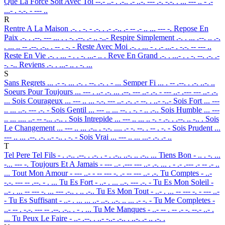
Que La Force Soit Avec Toi
--.- ..- . .-.. .- ..-. --- .-. -.-. . ... --- .. - .-
...- . -.-. - --- ..
R
Rentre A La Maison
.-. . -. - .-. . .- .-.. .- -- .- .. ... --- -.
Repose En
Paix
.-. . .--. --- ... . . -. .--. .- .. -..-
Respire Simplement
.-. . ... .--. .. .-.
. ... .. -- .--. .-.. . -- . -. -
Reste Avec Moi
.-. . ... - . .- ...- . -.-. -- --- ..
Reste En Vie
.-. . ... - . . -. ...- .. .
Reve En Grand
.-. . ...- . . -. --. .-. .-
-. -..
Reviens
.-. . ...- .. . -. ...
S
Sans Regrets
... .- -. ... .-. . --. .-. . - ...
Semper Fi
... . -- .--. . .-. ..-. ..
Soeurs Pour Toujours
... --- . ..- .-. ... .--. --- ..- .-. - --- ..- .--- --- ..- .-.
...
Sois Courageux
... --- .. ... -.-. --- ..- .-. .- --. . ..- -..-
Sois Fort
... ---
.. ... ..-. --- .-. -
Sois Gentil
... --- .. ... --. . -. - .. .-..
Sois Humble
... ---
.. ... .... ..- -- -... .-.. .
Sois Intrepide
... --- .. ... .. -. - .-. . .--. .. -.. .
Sois
Le Changement
... --- .. ... .-.. . -.-. .... .- -. --. . -- . -. -
Sois Prudent
...
--- .. ... .--. .-. ..- -.. . -. -
Sois Vrai
... --- .. ... ...- .-. .- ..
T
Tel Pere Tel Fils
- . .-.. .--. . .-. . - . .-.. ..-. .. .-.. ...
Tiens Bon
- .. . -. ...
-... --- -.
Toujours Et A Jamais
- --- ..- .--- --- ..- .-. ... . - .- .--- .- -- .- ..
...
Tout Mon Amour
- --- ..- - -- --- -. .- -- --- ..- .-.
Tu Comptes
- ..-
-.-. --- -- .--. - . ...
Tu Es Fort
- ..- . ... ..-. --- .-. -
Tu Es Mon Soleil
-
..- . ... -- --- -. ... --- .-.. . .. .-..
Tu Es Mon Tout
- ..- . ... -- --- -. - --- ..-
-
Tu Es Suffisant
- ..- . ... ... ..- ..-. ..-. .. ... .- -. -
Tu Me Completes
-
..- -- . -.-. --- -- .--. .-.. . - . ...
Tu Me Manques
- ..- -- . -- .- -. --.- ..- .
...
Tu Peux Le Faire
- ..- .--. . ..- -..- .-.. . ..-. .- .. .-. .