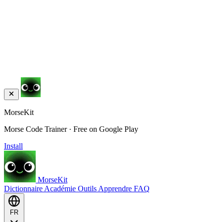
MorseKit
Morse Code Trainer · Free on Google Play
Install
MorseKit
Dictionnaire
Académie
Outils
Apprendre
FAQ
FR