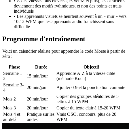
• À des vitesses plus élevées (15 WPM et plus), les caractères
deviennent des motifs rythmiques, et non des points et traits
individuels
• Les apprenants visuels se heurtent souvent à un « mur » vers
10-12 WPM que les apprenants audio franchissent sans
difficulté
Programme d'entraînement
Voici un calendrier réaliste pour apprendre le code Morse à partir de
zéro :
Phase
Durée
Objectif
Semaine 1-
Apprendre A-Z à la vitesse cible
15 min/jour
2
(méthode Koch)
Semaine 3-
20 min/jour
Ajouter 0-9 et la ponctuation courante
4
Copier des groupes aléatoires de 5
Mois 2
20 min/jour
lettres à 15 WPM
Mois 3
20 min/jour
Copier du texte clair à 15-20 WPM
Mois 4 et
Pratique sur les
Vrais QSO, concours, plus de 20
au-delà
ondes
WPM