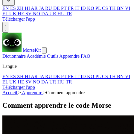
EN
ES
ZH
HI
AR
JA
RU
DE
PT
FR
IT
ID
KO
PL
CS
TH
BN
VI
EL
UK
HE
SV
NO
DA
UR
HU
TR
Télécharger l'app
MorseKit
Dictionnaire
Académie
Outils
Apprendre
FAQ
Langue
EN
ES
ZH
HI
AR
JA
RU
DE
PT
FR
IT
ID
KO
PL
CS
TH
BN
VI
EL
UK
HE
SV
NO
DA
UR
HU
TR
Télécharger l'app
Accueil
>
Apprendre
>
Comment apprendre
Comment apprendre le code Morse