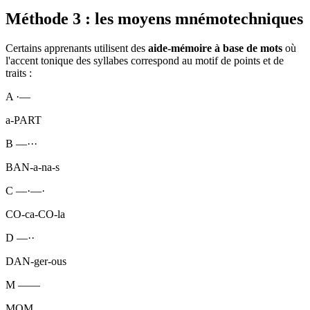
Méthode 3 : les moyens mnémotechniques
Certains apprenants utilisent des
aide-mémoire à base de mots
où
l'accent tonique des syllabes correspond au motif de points et de
traits :
A
·—
a-PART
B
—···
BAN-a-na-s
C
—·—·
CO-ca-CO-la
D
—··
DAN-ger-ous
M
——
MOM