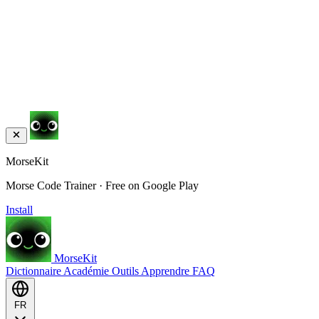
MorseKit
Morse Code Trainer · Free on Google Play
Install
MorseKit
Dictionnaire
Académie
Outils
Apprendre
FAQ
FR