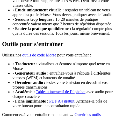
vous devrez tout réapprendre à 15 WPM. Démarrez à votre
vitesse cible.
•
Étude uniquement visuelle :
regarder un tableau ne vous
apprendra pas le Morse. Vous devez pratiquer avec de l'audio.
•
Sessions trop longues :
15-20 minutes de pratique
concentrée valent mieux que 2 heures de répétition dispersée.
•
Sauter la pratique quotidienne :
la régularité compte plus
que la durée des sessions. Tous les jours, même brièvement.
Outils pour s'entraîner
Utilisez nos
outils de code Morse
pour vous entraîner :
•
Traducteur :
visualisez et écoutez n'importe quel texte en
Morse
•
Générateur audio :
entraînez-vous à l'écoute à différentes
vitesses (WPM) et hauteurs de tonalité
•
Décodeur audio :
testez votre émission en décodant vos
propres transmissions
•
Académie :
Tableau interactif de l'alphabet
avec audio pour
chaque caractère
•
Fiche imprimable :
PDF A4 gratuit
. Affichez-la près de
votre bureau pour une consultation rapide
Commencez à vous entraîner maintenant →
Ouvrir les outils