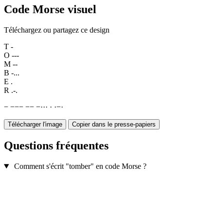
Code Morse visuel
Téléchargez ou partagez ce design
T
-
O
---
M
--
B
-...
E
.
R
.-.
−
−
−
−
−
−
−
·
·
·
·
·
−
·
Télécharger l'image
Copier dans le presse-papiers
Questions fréquentes
Comment s'écrit "tomber" en code Morse ?