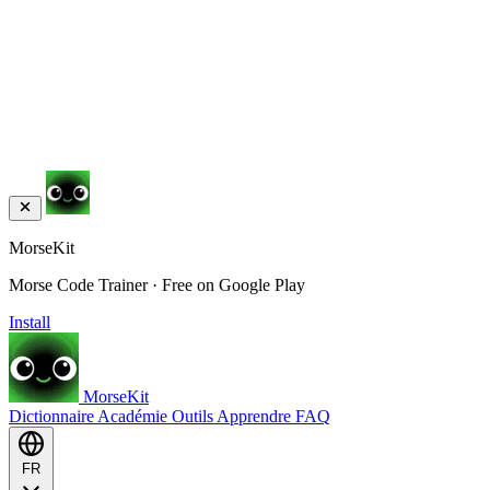
MorseKit
Morse Code Trainer · Free on Google Play
Install
MorseKit
Dictionnaire
Académie
Outils
Apprendre
FAQ
FR