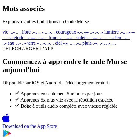
Mots associés
Explorez d'autres traductions en Code Morse
vie
...- .. .
libre
.-.. .. -... .-. .
courageux
-.-. --- ..- .-. .-
lumiere
.-.. ..- --
.. . .-.
etoile
. - --- .. .-.. .
lune
.-.. ..- -. .
soleil
... --- .-.. . .. .-
feu
..-. .
..-
eau
. .- ..-
terre
- . .-. .-. .
ciel
-.-. .. . .-..
pluie
.--. .-.. ..- .. .
TÉLÉCHARGER L'APP
Commencez à apprendre le code Morse
aujourd'hui
Disponible sur iOS et Android. Téléchargement gratuit.
Apprenez en seulement 5 minutes par jour
Apprenez 5x plus vite avec la répétition espacée
Boîte à outils audio complète avec vitesse réglable
Download on the
App Store