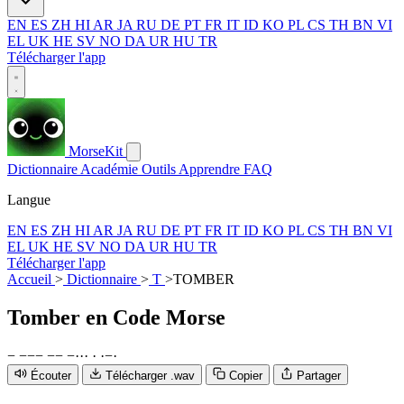
EN
ES
ZH
HI
AR
JA
RU
DE
PT
FR
IT
ID
KO
PL
CS
TH
BN
VI
EL
UK
HE
SV
NO
DA
UR
HU
TR
Télécharger l'app
MorseKit
Dictionnaire
Académie
Outils
Apprendre
FAQ
Langue
EN
ES
ZH
HI
AR
JA
RU
DE
PT
FR
IT
ID
KO
PL
CS
TH
BN
VI
EL
UK
HE
SV
NO
DA
UR
HU
TR
Télécharger l'app
Accueil
>
Dictionnaire
>
T
>
TOMBER
Tomber
en Code Morse
−
−
−
−
−
−
−
·
·
·
·
·
−
·
Écouter
Télécharger .wav
Copier
Partager