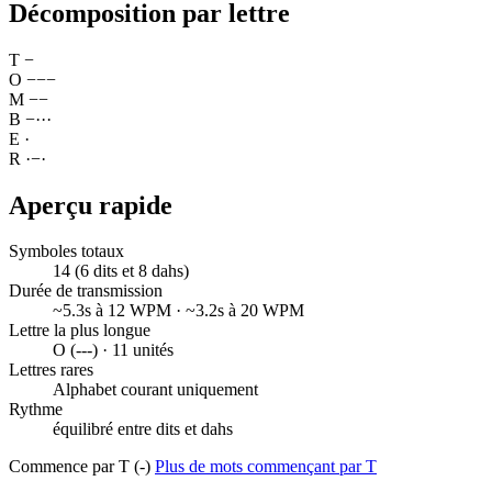
Décomposition par lettre
T
−
O
−
−
−
M
−
−
B
−
·
·
·
E
·
R
·
−
·
Aperçu rapide
Symboles totaux
14 (6 dits et 8 dahs)
Durée de transmission
~5.3s à 12 WPM · ~3.2s à 20 WPM
Lettre la plus longue
O (---) · 11 unités
Lettres rares
Alphabet courant uniquement
Rythme
équilibré entre dits et dahs
Commence par T (-)
Plus de mots commençant par T