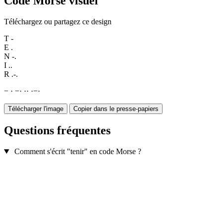
Code Morse visuel
Téléchargez ou partagez ce design
T
-
E
.
N
-.
I
..
R
.-.
−
·
−
·
·
·
·
−
·
Télécharger l'image
Copier dans le presse-papiers
Questions fréquentes
Comment s'écrit "tenir" en code Morse ?