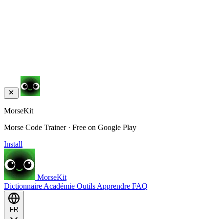
MorseKit
Morse Code Trainer · Free on Google Play
Install
MorseKit
Dictionnaire
Académie
Outils
Apprendre
FAQ
FR