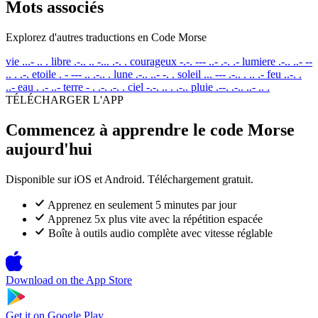
Mots associés
Explorez d'autres traductions en Code Morse
vie
...- .. .
libre
.-.. .. -... .-. .
courageux
-.-. --- ..- .-. .-
lumiere
.-.. ..- --
.. . .-.
etoile
. - --- .. .-.. .
lune
.-.. ..- -. .
soleil
... --- .-.. . .. .-
feu
..-. .
..-
eau
. .- ..-
terre
- . .-. .-. .
ciel
-.-. .. . .-..
pluie
.--. .-.. ..- .. .
TÉLÉCHARGER L'APP
Commencez à apprendre le code Morse
aujourd'hui
Disponible sur iOS et Android. Téléchargement gratuit.
Apprenez en seulement 5 minutes par jour
Apprenez 5x plus vite avec la répétition espacée
Boîte à outils audio complète avec vitesse réglable
Download on the
App Store
Get it on
Google Play