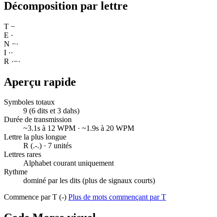
Décomposition par lettre
T
−
E
·
N
−
·
I
·
·
R
·
−
·
Aperçu rapide
Symboles totaux
9 (6 dits et 3 dahs)
Durée de transmission
~3.1s à 12 WPM · ~1.9s à 20 WPM
Lettre la plus longue
R (.-.) · 7 unités
Lettres rares
Alphabet courant uniquement
Rythme
dominé par les dits (plus de signaux courts)
Commence par T (-)
Plus de mots commençant par T