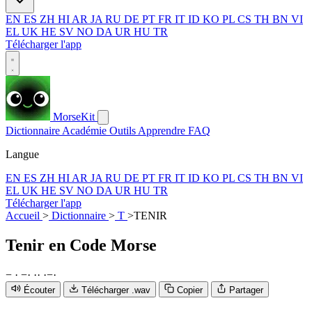
EN
ES
ZH
HI
AR
JA
RU
DE
PT
FR
IT
ID
KO
PL
CS
TH
BN
VI
EL
UK
HE
SV
NO
DA
UR
HU
TR
Télécharger l'app
MorseKit
Dictionnaire
Académie
Outils
Apprendre
FAQ
Langue
EN
ES
ZH
HI
AR
JA
RU
DE
PT
FR
IT
ID
KO
PL
CS
TH
BN
VI
EL
UK
HE
SV
NO
DA
UR
HU
TR
Télécharger l'app
Accueil
>
Dictionnaire
>
T
>
TENIR
Tenir
en Code Morse
−
·
−
·
·
·
·
−
·
Écouter
Télécharger .wav
Copier
Partager