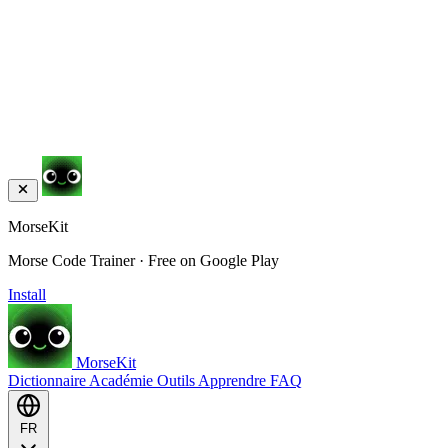
MorseKit
Morse Code Trainer · Free on Google Play
Install
MorseKit
Dictionnaire
Académie
Outils
Apprendre
FAQ
FR