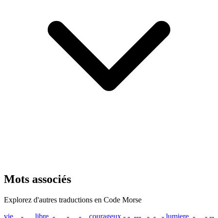
Mots associés
Explorez d'autres traductions en Code Morse
vie
...- .. .
libre
.-.. .. -... .-. .
courageux
-.-. --- ..- .-. .-
lumiere
.-.. ..- --