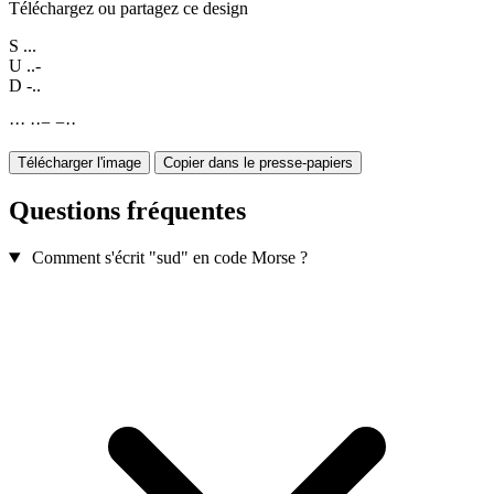
Téléchargez ou partagez ce design
S
...
U
..-
D
-..
·
·
·
·
·
−
−
·
·
Télécharger l'image
Copier dans le presse-papiers
Questions fréquentes
Comment s'écrit "sud" en code Morse ?