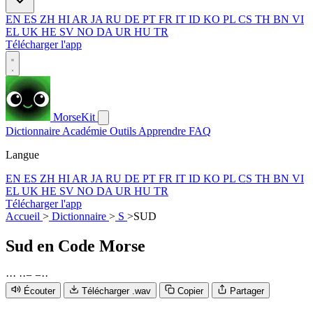
EN
ES
ZH
HI
AR
JA
RU
DE
PT
FR
IT
ID
KO
PL
CS
TH
BN
VI
EL
UK
HE
SV
NO
DA
UR
HU
TR
Télécharger l'app
MorseKit
Dictionnaire
Académie
Outils
Apprendre
FAQ
Langue
EN
ES
ZH
HI
AR
JA
RU
DE
PT
FR
IT
ID
KO
PL
CS
TH
BN
VI
EL
UK
HE
SV
NO
DA
UR
HU
TR
Télécharger l'app
Accueil
>
Dictionnaire
>
S
>
SUD
Sud
en Code Morse
·
·
·
·
·
−
−
·
·
Écouter
Télécharger .wav
Copier
Partager