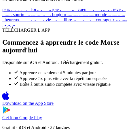
paix
.--. .- .. -..-
foi
..-. --- ..
joie
.--- --- .. .
coeur
-.-. --- . ..- .-.
reve
.-.
. ...- .
sourire
... --- ..- .-. .. .
bonjour
-... --- -. .--- ---
monde
-- --- -. -..
.
heureux
.... . ..- .-. . ..-
vie
...- .. .
libre
.-.. .. -... .-. .
courageux
-.-. ---
..- .-. .-
TÉLÉCHARGER L'APP
Commencez à apprendre le code Morse
aujourd'hui
Disponible sur iOS et Android. Téléchargement gratuit.
Apprenez en seulement 5 minutes par jour
Apprenez 5x plus vite avec la répétition espacée
Boîte à outils audio complète avec vitesse réglable
Download on the
App Store
Get it on
Google Play
Gratuit · iOS et Android · 27 langues