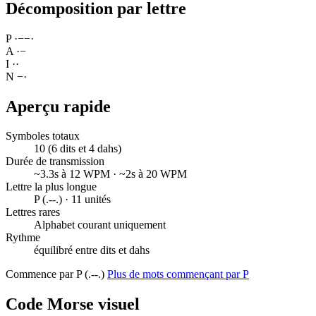
Décomposition par lettre
P
·
−
−
·
A
·
−
I
·
·
N
−
·
Aperçu rapide
Symboles totaux
10 (6 dits et 4 dahs)
Durée de transmission
~3.3s à 12 WPM · ~2s à 20 WPM
Lettre la plus longue
P (.--.) · 11 unités
Lettres rares
Alphabet courant uniquement
Rythme
équilibré entre dits et dahs
Commence par P (.--.)
Plus de mots commençant par P
Code Morse visuel