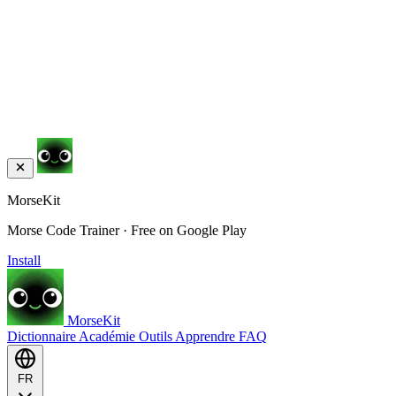
MorseKit
Morse Code Trainer · Free on Google Play
Install
MorseKit
Dictionnaire
Académie
Outils
Apprendre
FAQ
FR