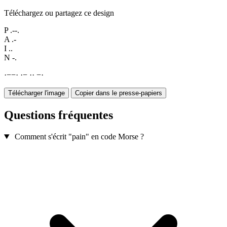
Téléchargez ou partagez ce design
P
.--.
A
.-
I
..
N
-.
·
−
−
·
·
−
·
·
−
·
Télécharger l'image
Copier dans le presse-papiers
Questions fréquentes
Comment s'écrit "pain" en code Morse ?