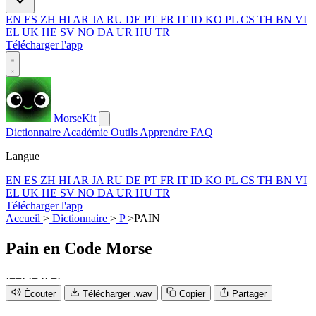
EN
ES
ZH
HI
AR
JA
RU
DE
PT
FR
IT
ID
KO
PL
CS
TH
BN
VI
EL
UK
HE
SV
NO
DA
UR
HU
TR
Télécharger l'app
MorseKit
Dictionnaire
Académie
Outils
Apprendre
FAQ
Langue
EN
ES
ZH
HI
AR
JA
RU
DE
PT
FR
IT
ID
KO
PL
CS
TH
BN
VI
EL
UK
HE
SV
NO
DA
UR
HU
TR
Télécharger l'app
Accueil
>
Dictionnaire
>
P
>
PAIN
Pain
en Code Morse
·
−
−
·
·
−
·
·
−
·
Écouter
Télécharger .wav
Copier
Partager