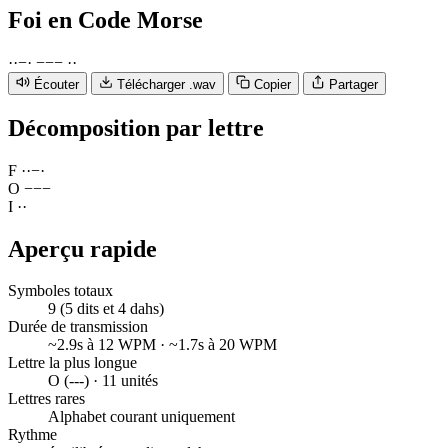
Foi
en Code Morse
·
·
−
·
−
−
−
·
·
Écouter
Télécharger .wav
Copier
Partager
Décomposition par lettre
F
·
·
−
·
O
−
−
−
I
·
·
Aperçu rapide
Symboles totaux
9 (5 dits et 4 dahs)
Durée de transmission
~2.9s à 12 WPM · ~1.7s à 20 WPM
Lettre la plus longue
O (---) · 11 unités
Lettres rares
Alphabet courant uniquement
Rythme