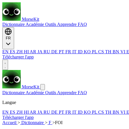
MorseKit
Dictionnaire
Académie
Outils
Apprendre
FAQ
FR
EN
ES
ZH
HI
AR
JA
RU
DE
PT
FR
IT
ID
KO
PL
CS
TH
BN
VI
Télécharger l'app
MorseKit
Dictionnaire
Académie
Outils
Apprendre
FAQ
Langue
EN
ES
ZH
HI
AR
JA
RU
DE
PT
FR
IT
ID
KO
PL
CS
TH
BN
VI
Télécharger l'app
Accueil
>
Dictionnaire
>
F
>
FOI