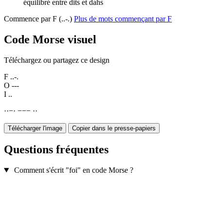
équilibré entre dits et dahs
Commence par F (..-.)
Plus de mots commençant par F
Code Morse visuel
Téléchargez ou partagez ce design
F
..-.
O
---
I
..
·
·
−
·
−
−
−
·
·
Télécharger l'image
Copier dans le presse-papiers
Questions fréquentes
Comment s'écrit "foi" en code Morse ?