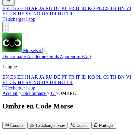
EN
ES
ZH
HI
AR
JA
RU
DE
PT
FR
IT
ID
KO
PL
CS
TH
BN
VI
EL
UK
HE
SV
NO
DA
UR
HU
TR
Télécharger l'app
MorseKit
Dictionnaire
Académie
Outils
Apprendre
FAQ
Langue
EN
ES
ZH
HI
AR
JA
RU
DE
PT
FR
IT
ID
KO
PL
CS
TH
BN
VI
EL
UK
HE
SV
NO
DA
UR
HU
TR
Télécharger l'app
Accueil
>
Dictionnaire
>
O
>
OMBRE
Ombre
en Code Morse
−
−
−
−
−
−
·
·
·
·
−
·
·
Écouter
Télécharger .wav
Copier
Partager