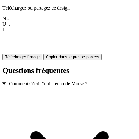
Téléchargez ou partagez ce design
N
-.
U
..-
I
..
T
-
−
·
·
·
−
·
·
−
Télécharger l'image
Copier dans le presse-papiers
Questions fréquentes
Comment s'écrit "nuit" en code Morse ?