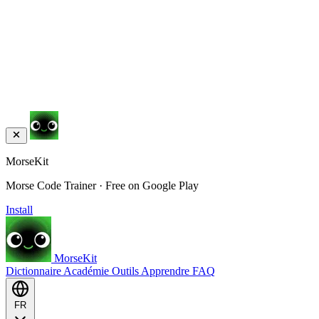
MorseKit
Morse Code Trainer · Free on Google Play
Install
MorseKit
Dictionnaire
Académie
Outils
Apprendre
FAQ
FR