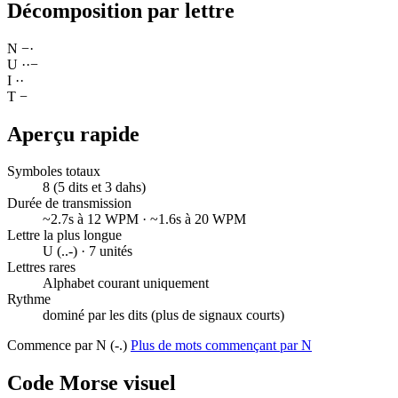
Décomposition par lettre
N
−
·
U
·
·
−
I
·
·
T
−
Aperçu rapide
Symboles totaux
8 (5 dits et 3 dahs)
Durée de transmission
~2.7s à 12 WPM · ~1.6s à 20 WPM
Lettre la plus longue
U (..-) · 7 unités
Lettres rares
Alphabet courant uniquement
Rythme
dominé par les dits (plus de signaux courts)
Commence par N (-.)
Plus de mots commençant par N
Code Morse visuel