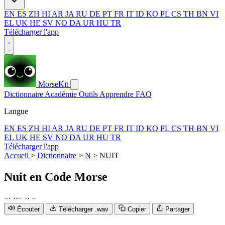
EN
ES
ZH
HI
AR
JA
RU
DE
PT
FR
IT
ID
KO
PL
CS
TH
BN
VI
EL
UK
HE
SV
NO
DA
UR
HU
TR
Télécharger l'app
MorseKit
Dictionnaire
Académie
Outils
Apprendre
FAQ
Langue
EN
ES
ZH
HI
AR
JA
RU
DE
PT
FR
IT
ID
KO
PL
CS
TH
BN
VI
EL
UK
HE
SV
NO
DA
UR
HU
TR
Télécharger l'app
Accueil
>
Dictionnaire
>
N
>
NUIT
Nuit
en Code Morse
−
·
·
·
−
·
·
−
Écouter
Télécharger .wav
Copier
Partager