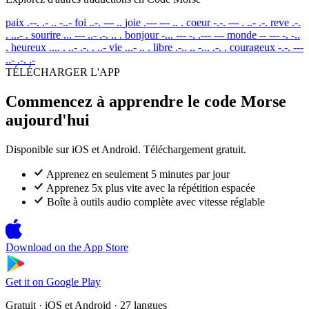
paix
.--. .- .. -..-
foi
..-. --- ..
joie
.--- --- .. .
coeur
-.-. --- . ..- .-.
reve
.-.
. ...- .
sourire
... --- ..- .-. .. .
bonjour
-... --- -. .--- ---
monde
-- --- -. -..
.
heureux
.... . ..- .-. . ..-
vie
...- .. .
libre
.-.. .. -... .-. .
courageux
-.-. ---
..- .-. .-
TÉLÉCHARGER L'APP
Commencez à apprendre le code Morse
aujourd'hui
Disponible sur iOS et Android. Téléchargement gratuit.
Apprenez en seulement 5 minutes par jour
Apprenez 5x plus vite avec la répétition espacée
Boîte à outils audio complète avec vitesse réglable
Download on the
App Store
Get it on
Google Play
Gratuit · iOS et Android · 27 langues