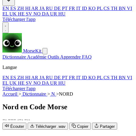
EN
ES
ZH
HI
AR
JA
RU
DE
PT
FR
IT
ID
KO
PL
CS
TH
BN
VI
EL
UK
HE
SV
NO
DA
UR
HU
Télécharger l'app
MorseKit
Dictionnaire
Académie
Outils
Apprendre
FAQ
Langue
EN
ES
ZH
HI
AR
JA
RU
DE
PT
FR
IT
ID
KO
PL
CS
TH
BN
VI
EL
UK
HE
SV
NO
DA
UR
HU
Télécharger l'app
Accueil
>
Dictionnaire
>
N
>
NORD
Nord
en Code Morse
−
·
−
−
−
·
−
·
−
·
·
Écouter
Télécharger .wav
Copier
Partager