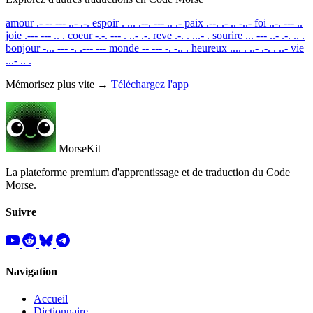
amour
.- -- --- ..- .-.
espoir
. ... .--. --- .. .-
paix
.--. .- .. -..-
foi
..-. --- ..
joie
.--- --- .. .
coeur
-.-. --- . ..- .-.
reve
.-. . ...- .
sourire
... --- ..- .-. .. .
bonjour
-... --- -. .--- ---
monde
-- --- -. -.. .
heureux
.... . ..- .-. . ..-
vie
...- .. .
Mémorisez plus vite →
Téléchargez l'app
MorseKit
La plateforme premium d'apprentissage et de traduction du Code
Morse.
Suivre
Navigation
Accueil
Dictionnaire