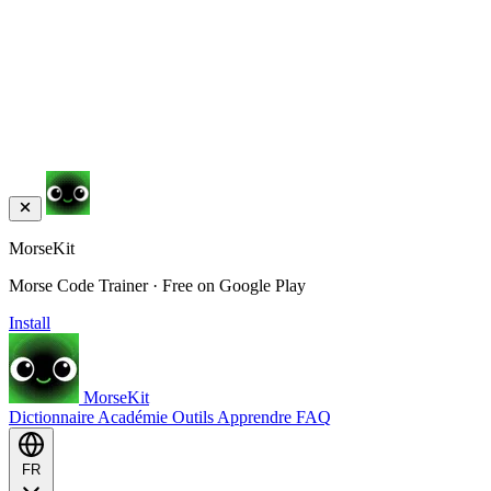
MorseKit
Morse Code Trainer · Free on Google Play
Install
MorseKit
Dictionnaire
Académie
Outils
Apprendre
FAQ
FR