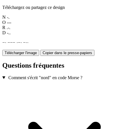
Téléchargez ou partagez ce design
N
-.
O
---
R
.-.
D
-..
−
·
−
−
−
·
−
·
−
·
·
Télécharger l'image
Copier dans le presse-papiers
Questions fréquentes
Comment s'écrit "nord" en code Morse ?