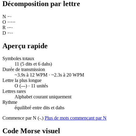
Décomposition par lettre
N
−
·
O
−
−
−
R
·
−
·
D
−
·
·
Aperçu rapide
Symboles totaux
11 (5 dits et 6 dahs)
Durée de transmission
~3.9s à 12 WPM · ~2.3s à 20 WPM
Lettre la plus longue
O (---) · 11 unités
Lettres rares
Alphabet courant uniquement
Rythme
équilibré entre dits et dahs
Commence par N (-.)
Plus de mots commençant par N
Code Morse visuel