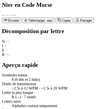
Nier
en Code Morse
−
·
·
·
·
·
−
·
Écouter
Télécharger .wav
Copier
Partager
Décomposition par lettre
N
−
·
I
·
·
E
·
R
·
−
·
Aperçu rapide
Symboles totaux
8 (6 dits et 2 dahs)
Durée de transmission
~2.5s à 12 WPM · ~1.5s à 20 WPM
Lettre la plus longue
R (.-.) · 7 unités
Lettres rares
Alphabet courant uniquement