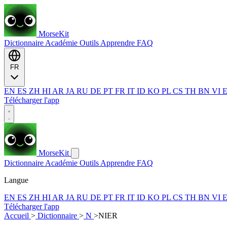
MorseKit
Dictionnaire
Académie
Outils
Apprendre
FAQ
FR
EN
ES
ZH
HI
AR
JA
RU
DE
PT
FR
IT
ID
KO
PL
CS
TH
BN
VI
Télécharger l'app
MorseKit
Dictionnaire
Académie
Outils
Apprendre
FAQ
Langue
EN
ES
ZH
HI
AR
JA
RU
DE
PT
FR
IT
ID
KO
PL
CS
TH
BN
VI
Télécharger l'app
Accueil
>
Dictionnaire
>
N
>
NIER