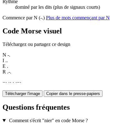
Rythme
dominé par les dits (plus de signaux courts)
Commence par N (-.)
Plus de mots commençant par N
Code Morse visuel
Téléchargez ou partagez ce design
N
-.
I
..
E
.
R
.-.
−
·
·
·
·
·
−
·
Télécharger l'image
Copier dans le presse-papiers
Questions fréquentes
Comment s'écrit "nier" en code Morse ?